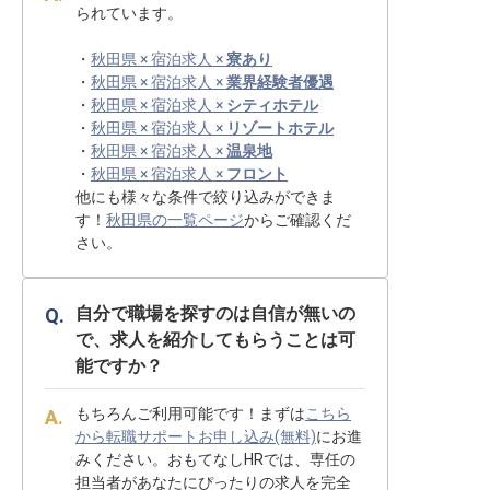
られています。
・
秋田県 × 宿泊求人 ×
寮あり
・
秋田県 × 宿泊求人 ×
業界経験者優遇
・
秋田県 × 宿泊求人 ×
シティホテル
・
秋田県 × 宿泊求人 ×
リゾートホテル
・
秋田県 × 宿泊求人 ×
温泉地
・
秋田県 × 宿泊求人 ×
フロント
他にも様々な条件で絞り込みができま
す！
秋田県の一覧ページ
からご確認くだ
さい。
自分で職場を探すのは自信が無いの
で、求人を紹介してもらうことは可
能ですか？
もちろんご利用可能です！まずは
こちら
から転職サポートお申し込み(無料)
にお進
みください。おもてなしHRでは、専任の
担当者があなたにぴったりの求人を完全