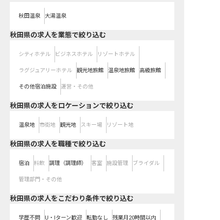
秋田温泉
大湯温泉
秋田県の求人を業態で絞り込む
シティホテル
ビジネスホテル
リゾートホテル
ラグジュアリーホテル
観光地旅館
温泉地旅館
高級旅館
その他宿泊施設
運営・その他
秋田県の求人をロケーションで絞り込む
温泉地
市街地
観光地
スキー場
リゾート地
秋田県の求人を職種で絞り込む
宿泊
料飲
調理（調理師）
客室
施設管理
ブライダル
管理部門・その他
秋田県の求人をこだわり条件で絞り込む
学歴不問
U・Iターン歓迎
転勤なし
残業月20時間以内