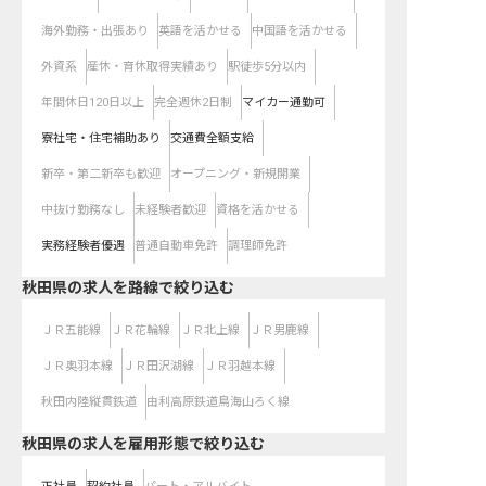
海外勤務・出張あり
英語を活かせる
中国語を活かせる
外資系
産休・育休取得実績あり
駅徒歩5分以内
年間休日120日以上
完全週休2日制
マイカー通勤可
寮社宅・住宅補助あり
交通費全額支給
新卒・第二新卒も歓迎
オープニング・新規開業
中抜け勤務なし
未経験者歓迎
資格を活かせる
実務経験者優遇
普通自動車免許
調理師免許
秋田県
の求人を路線で絞り込む
ＪＲ五能線
ＪＲ花輪線
ＪＲ北上線
ＪＲ男鹿線
ＪＲ奥羽本線
ＪＲ田沢湖線
ＪＲ羽越本線
秋田内陸縦貫鉄道
由利高原鉄道鳥海山ろく線
秋田県の求人を雇用形態で絞り込む