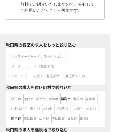
無料でご紹介いたしますので、安心して
ご利用いただくことが可能です。
秋田県の客室の求人をもっと絞り込む
ハウスキーパー・インスペクション
リーダー・チーフ（客室部門）
マネージャー・支配人（客室部門）
客室係その他
秋田県の求人を市区町村で絞り込む
秋田市
能代市
横手市
大館市
男鹿市
湯沢市
鹿角市
由利本荘市
潟上市
大仙市
北秋田市
にかほ市
仙北市
鹿角郡
北秋田郡
山本郡
南秋田郡
仙北郡
雄勝郡
秋田県の求人を温泉地で絞り込む