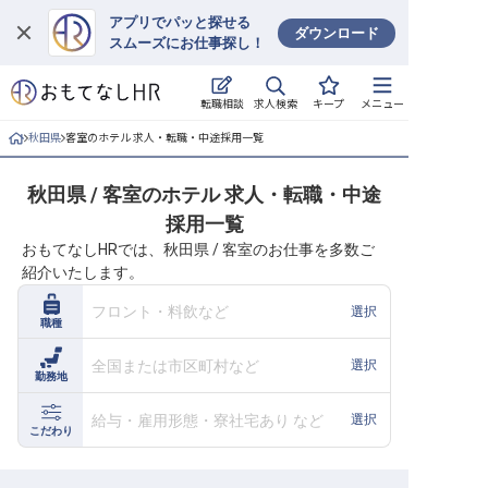
アプリでパッと探せる
ダウンロード
スムーズにお仕事探し！
ログイン
求人検索
転職相談
キープ
メニュー
求人・施設を探す
秋田県
客室のホテル 求人・転職・中途採用一覧
キープした求人
秋田県 / 客室のホテル 求人・転職・中途
採用一覧
就職・転職 合同説明会
おもてなしHRでは、秋田県 / 客室のお仕事を多数ご
紹介いたします。
おもてなしHRについて
フロント・料飲など
選択
職種
ご利用の流れ
全国または市区町村など
選択
勤務地
よくある質問
給与・雇用形態・寮社宅あり など
選択
ホテル・宿泊業界情報コラム
こだわり