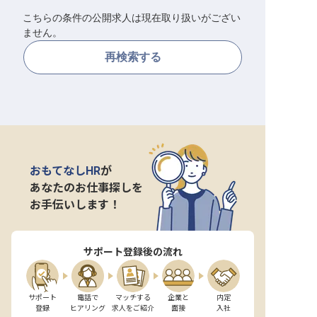
こちらの条件の公開求人は現在取り扱いがござい
転職サポートに申し込む
無料
ません。
再検索する
採用をお考えの企業様へ
おもてなしHR
が
あなたのお仕事探しを
お手伝いします！
サポート登録後の流れ
サポート

電話で

マッチする

企業と

内定

登録
ヒアリング
求人をご紹介
面接
入社