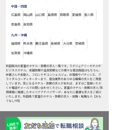
中国・四国
広島県
岡山県
山口県
島根県
鳥取県
愛媛県
香川県
徳島県
高知県
九州・沖縄
福岡県
熊本県
鹿児島県
長崎県
大分県
宮崎県
佐賀県
沖縄県
秋田県
内の
客室
のホテル・旅館の求人一覧です。ラグジュアリーホテルや
ビジネスホテル、老舗旅館や温泉旅館などの様々な宿泊施設はもちろん、
仲居さんや支配人、フロントやコンシェルジュ、料理長やパティシエ、ブ
ライダルコーディネーターまで、宿泊業界のあらゆる職種の求人をご用意
しています。気になるホテル・旅館の求人があれば、まずはご登録いただ
くか電話やメールでお問い合わせください。客室のホテル・旅館の求人/採
用情報に精通したキャリアアドバイザーが、あなたに最適な求人をご紹介
いたします。秋田県で客室のホテル・旅館の求人・就職・転職なら【おも
てなしHR】