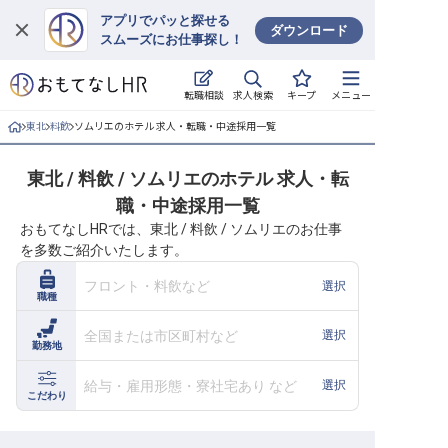
アプリでパッと探せる
ダウンロード
スムーズにお仕事探し！
ログイン
求人検索
転職相談
キープ
メニュー
求人・施設を探す
東北
料飲
ソムリエのホテル 求人・転職・中途採用一覧
キープした求人
東北 / 料飲 / ソムリエのホテル 求人・転
職・中途採用一覧
就職・転職 合同説明会
おもてなしHRでは、東北 / 料飲 / ソムリエのお仕事
を多数ご紹介いたします。
おもてなしHRについて
フロント・料飲など
選択
職種
ご利用の流れ
全国または市区町村など
選択
勤務地
よくある質問
給与・雇用形態・寮社宅あり など
選択
ホテル・宿泊業界情報コラム
こだわり