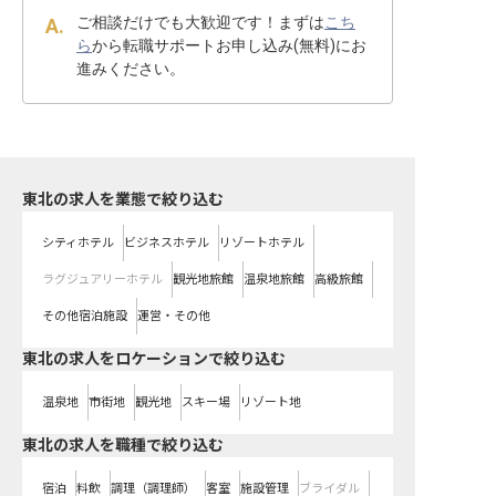
ご相談だけでも大歓迎です！まずは
こち
ら
から転職サポートお申し込み(無料)にお
進みください。
東北の求人を業態で絞り込む
シティホテル
ビジネスホテル
リゾートホテル
ラグジュアリーホテル
観光地旅館
温泉地旅館
高級旅館
その他宿泊施設
運営・その他
東北の求人をロケーションで絞り込む
温泉地
市街地
観光地
スキー場
リゾート地
東北の求人を職種で絞り込む
宿泊
料飲
調理（調理師）
客室
施設管理
ブライダル