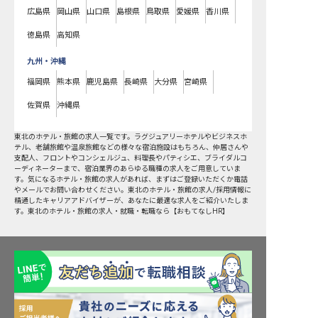
広島県
岡山県
山口県
島根県
鳥取県
愛媛県
香川県
徳島県
高知県
九州・沖縄
福岡県
熊本県
鹿児島県
長崎県
大分県
宮崎県
佐賀県
沖縄県
東北
のホテル・旅館の求人一覧です。ラグジュアリーホテルやビジネスホ
テル、老舗旅館や温泉旅館などの様々な宿泊施設はもちろん、仲居さんや
支配人、フロントやコンシェルジュ、料理長やパティシエ、ブライダルコ
ーディネーターまで、宿泊業界のあらゆる職種の求人をご用意していま
す。気になるホテル・旅館の求人があれば、まずはご登録いただくか電話
やメールでお問い合わせください。東北のホテル・旅館の求人/採用情報に
精通したキャリアアドバイザーが、あなたに最適な求人をご紹介いたしま
す。東北のホテル・旅館の求人・就職・転職なら【おもてなしHR】