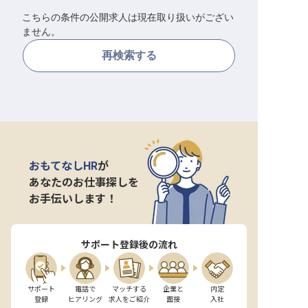
こちらの条件の公開求人は現在取り扱いがござい
転職サポートに申し込む
無料
ません。
再検索する
採用をお考えの企業様へ
おもてなしHR
が
あなたのお仕事探しを
お手伝いします！
サポート登録後の流れ
サポート

電話で

マッチする

企業と

内定

登録
ヒアリング
求人をご紹介
面接
入社