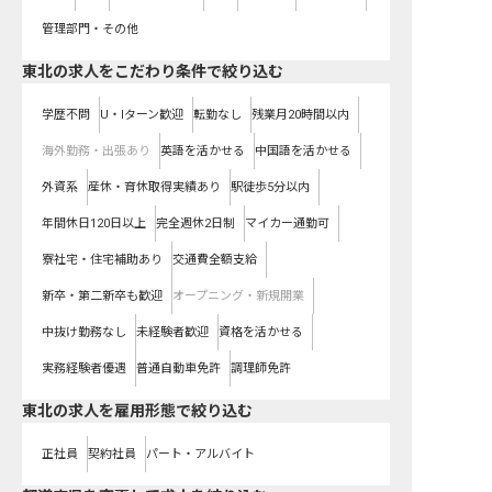
管理部門・その他
東北の求人をこだわり条件で絞り込む
学歴不問
U・Iターン歓迎
転勤なし
残業月20時間以内
海外勤務・出張あり
英語を活かせる
中国語を活かせる
外資系
産休・育休取得実績あり
駅徒歩5分以内
年間休日120日以上
完全週休2日制
マイカー通勤可
寮社宅・住宅補助あり
交通費全額支給
新卒・第二新卒も歓迎
オープニング・新規開業
中抜け勤務なし
未経験者歓迎
資格を活かせる
実務経験者優遇
普通自動車免許
調理師免許
東北の求人を雇用形態で絞り込む
正社員
契約社員
パート・アルバイト