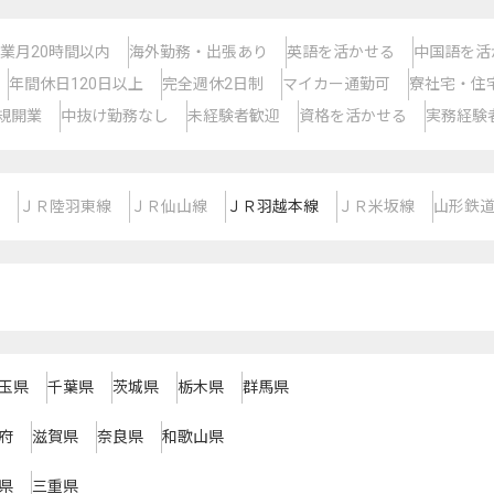
業月20時間以内
海外勤務・出張あり
英語を活かせる
中国語を活
年間休日120日以上
完全週休2日制
マイカー通勤可
寮社宅・住
規開業
中抜け勤務なし
未経験者歓迎
資格を活かせる
実務経験
ＪＲ陸羽東線
ＪＲ仙山線
ＪＲ羽越本線
ＪＲ米坂線
山形鉄
玉県
千葉県
茨城県
栃木県
群馬県
府
滋賀県
奈良県
和歌山県
県
三重県