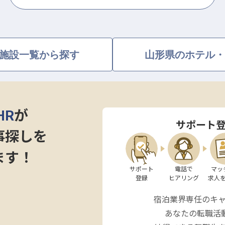
施設一覧から探す
山形県のホテル・
HR
が
サポート
事探しを
ます！
サポート

電話で

マッ
登録
ヒアリング
求人
宿泊業界専任のキ
あなたの転職活