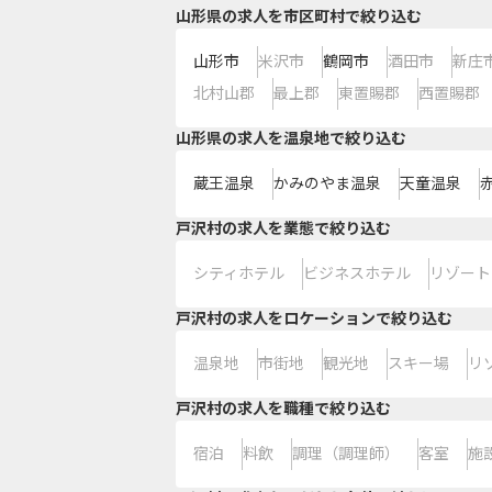
山形県の求人を市区町村で絞り込む
山形市
米沢市
鶴岡市
酒田市
新庄
北村山郡
最上郡
東置賜郡
西置賜郡
山形県の求人を温泉地で絞り込む
蔵王温泉
かみのやま温泉
天童温泉
戸沢村の求人を業態で絞り込む
シティホテル
ビジネスホテル
リゾート
戸沢村の求人をロケーションで絞り込む
温泉地
市街地
観光地
スキー場
リ
戸沢村の求人を職種で絞り込む
宿泊
料飲
調理（調理師）
客室
施