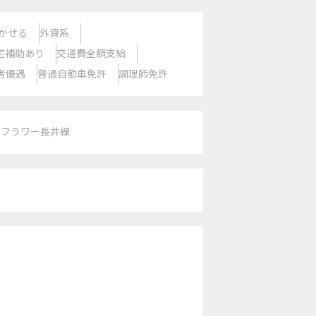
かせる
外資系
宅補助あり
交通費全額支給
者優遇
普通自動車免許
調理師免許
道フラワー長井線