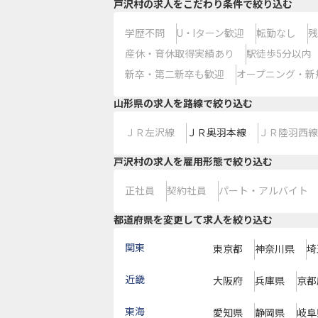
戸沢村の求人をこだわり条件で絞り込む
学歴不問
U・Iターン歓迎
転勤なし
残
産休・育休取得実績あり
駅徒歩5分以内
新卒・第二新卒も歓迎
オープニング・新
山形県
の求人を路線で絞り込む
ＪＲ左沢線
ＪＲ奥羽本線
ＪＲ陸羽西線
戸沢村の求人を雇用形態で絞り込む
正社員
契約社員
パート・アルバイト
都道府県を変更して求人を絞り込む
関東
東京都
神奈川県
埼
近畿
大阪府
兵庫県
京都
東海
愛知県
静岡県
岐阜