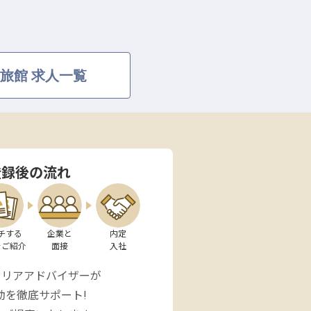
旅館 求人一覧
登録後の流れ
チする

企業と

内定

をご紹介
面接
入社
ャリアアドバイザーが
動を徹底サポート!