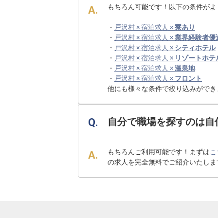
もちろん可能です！以下の条件がよ
・
戸沢村 × 宿泊求人 ×
寮あり
・
戸沢村 × 宿泊求人 ×
業界経験者優
・
戸沢村 × 宿泊求人 ×
シティホテル
・
戸沢村 × 宿泊求人 ×
リゾートホテ
・
戸沢村 × 宿泊求人 ×
温泉地
・
戸沢村 × 宿泊求人 ×
フロント
他にも様々な条件で絞り込みができ
自分で職場を探すのは自
もちろんご利用可能です！まずは
こ
の求人を完全無料でご紹介いたしま