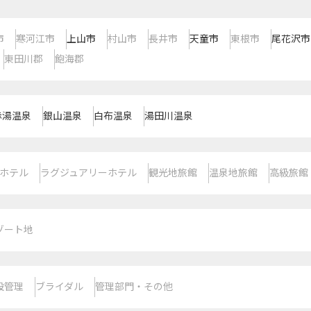
市
寒河江市
上山市
村山市
長井市
天童市
東根市
尾花沢市
東田川郡
飽海郡
赤湯温泉
銀山温泉
白布温泉
湯田川温泉
ホテル
ラグジュアリーホテル
観光地旅館
温泉地旅館
高級旅館
ゾート地
設管理
ブライダル
管理部門・その他