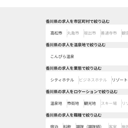
香川県の求人を市区町村で絞り込む
高松市
丸亀市
坂出市
善通寺市
観
香川県の求人を温泉地で絞り込む
こんぴら温泉
香川県の求人を業態で絞り込む
シティホテル
ビジネスホテル
リゾート
香川県の求人をロケーションで絞り込む
温泉地
市街地
観光地
スキー場
リ
香川県の求人を職種で絞り込む
宿泊
料飲
調理（調理師）
客室
施