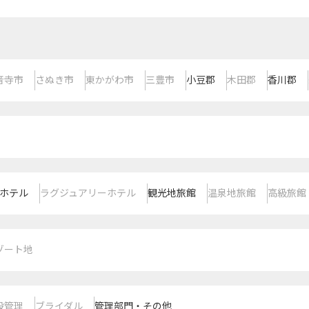
音寺市
さぬき市
東かがわ市
三豊市
小豆郡
木田郡
香川郡
ホテル
ラグジュアリーホテル
観光地旅館
温泉地旅館
高級旅館
ゾート地
設管理
ブライダル
管理部門・その他