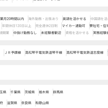
業月20時間以内
海外勤務・出張あり
英語を活かせる
中国語を活
年間休日120日以上
完全週休2日制
マイカー通勤可
寮社宅・住
規開業
中抜け勤務なし
未経験者歓迎
資格を活かせる
実務経験
ＪＲ予讃線
高松琴平電気鉄道琴平線
高松琴平電気鉄道志度線
玉県
千葉県
茨城県
栃木県
群馬県
府
滋賀県
奈良県
和歌山県