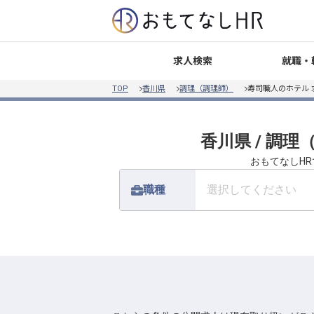
就職・
求人検索
TOP
香川県
調理（調理師）
寿司職人のホテル
香川県 / 調
おもてなしHR
職種
選択してください