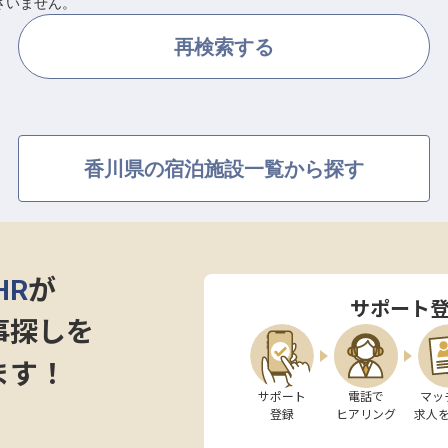
ざいません。
再検索する
香川県の宿泊施設一覧から探す
HR
が
サポート
事探しを
ます！
サポート

電話で

マッ
登録
ヒアリング
求人