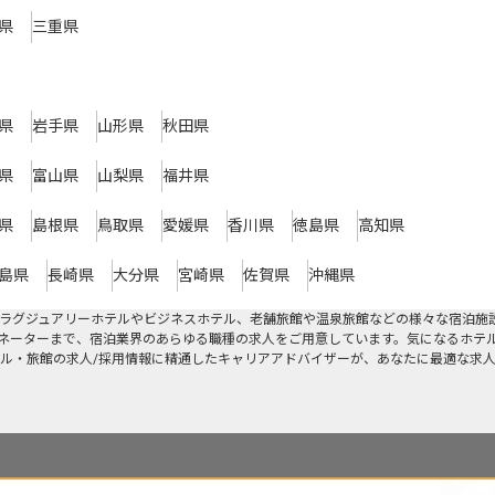
県
三重県
県
岩手県
山形県
秋田県
県
富山県
山梨県
福井県
県
島根県
鳥取県
愛媛県
香川県
徳島県
高知県
島県
長崎県
大分県
宮崎県
佐賀県
沖縄県
ラグジュアリーホテルやビジネスホテル、老舗旅館や温泉旅館などの様々な宿泊施
ネーターまで、宿泊業界のあらゆる職種の求人をご用意しています。気になるホテ
ル・旅館の求人/採用情報に精通したキャリアアドバイザーが、あなたに最適な求