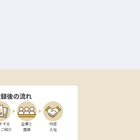
登録後の流れ
チする

企業と

内定

をご紹介
面接
入社