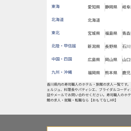
東海
愛知県
静岡県
岐阜
北海道
北海道
東北
宮城県
福島県
青森
北陸・甲信越
新潟県
長野県
石川
中国・四国
広島県
岡山県
山口
九州・沖縄
福岡県
熊本県
鹿児
香川県
内の
寿司職人
のホテル・旅館の求人一覧です。
ェルジュ、料理長やパティシエ、ブライダルコーディ
話やメールでお問い合わせください。寿司職人のホテ
館の求人・就職・転職なら【おもてなしHR】