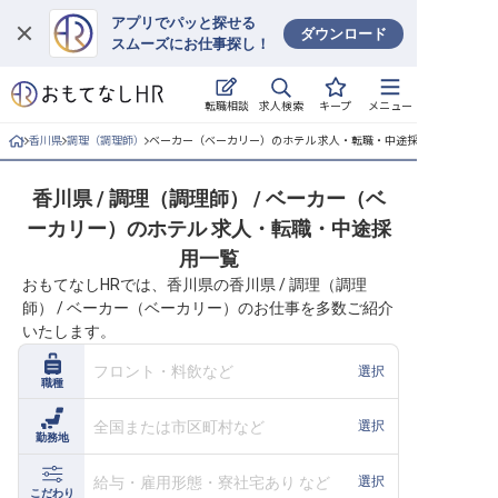
アプリでパッと探せる
ダウンロード
スムーズにお仕事探し！
ログイン
求人検索
転職相談
キープ
メニュー
求人・施設を探す
香川県
調理（調理師）
ベーカー（ベーカリー）のホテル 求人・転職・中途採用一覧
キープした求人
香川県 / 調理（調理師） / ベーカー（ベ
ーカリー）のホテル 求人・転職・中途採
就職・転職 合同説明会
用一覧
おもてなしHRでは、香川県の香川県 / 調理（調理
おもてなしHRについて
師） / ベーカー（ベーカリー）のお仕事を多数ご紹介
いたします。
ご利用の流れ
フロント・料飲など
選択
職種
よくある質問
全国または市区町村など
選択
勤務地
ホテル・宿泊業界情報コラム
給与・雇用形態・寮社宅あり など
選択
こだわり