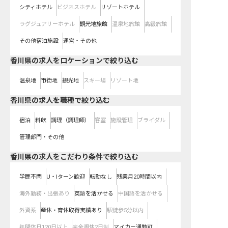
シティホテル
ビジネスホテル
リゾートホテル
ラグジュアリーホテル
観光地旅館
温泉地旅館
高級旅館
その他宿泊施設
運営・その他
香川県の求人をロケーションで絞り込む
温泉地
市街地
観光地
スキー場
リゾート地
香川県の求人を職種で絞り込む
宿泊
料飲
調理（調理師）
客室
施設管理
ブライダル
管理部門・その他
香川県の求人をこだわり条件で絞り込む
学歴不問
U・Iターン歓迎
転勤なし
残業月20時間以内
海外勤務・出張あり
英語を活かせる
中国語を活かせる
外資系
産休・育休取得実績あり
駅徒歩5分以内
年間休日120日以上
完全週休2日制
マイカー通勤可