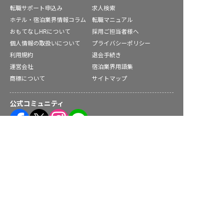
転職サポート申込み
求人検索
ホテル・宿泊業界情報コラム
転職マニュアル
おもてなしHRについて
採用ご担当者様へ
個人情報の取扱いについて
プライバシーポリシー
利用規約
退会手続き
運営会社
宿泊業界用語集
商標について
サイトマップ
公式コミュニティ
求人を紹介してもらう
株式会社ネクストビート運営サービス
保育業界の求職者様向けサービス
保育士バンク！ - 日本最大級。保育士・幼稚園教諭向け転職支
援サイト
保育士バンク！新卒 - 保育士・幼稚園教諭を目指す「学生向