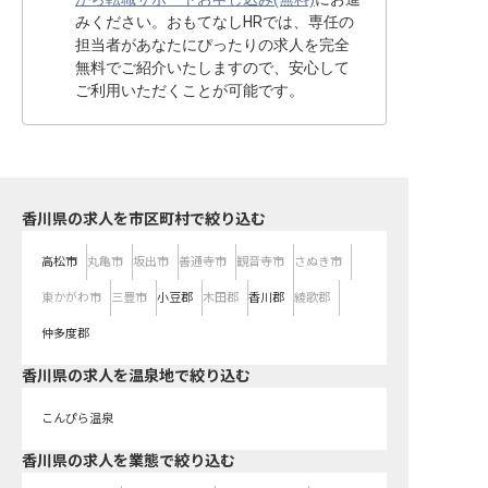
みください。おもてなしHRでは、専任の
担当者があなたにぴったりの求人を完全
無料でご紹介いたしますので、安心して
ご利用いただくことが可能です。
香川県の求人を市区町村で絞り込む
高松市
丸亀市
坂出市
善通寺市
観音寺市
さぬき市
東かがわ市
三豊市
小豆郡
木田郡
香川郡
綾歌郡
仲多度郡
香川県の求人を温泉地で絞り込む
こんぴら温泉
香川県の求人を業態で絞り込む