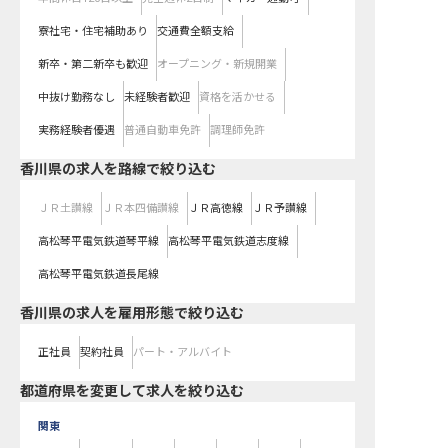
寮社宅・住宅補助あり
交通費全額支給
新卒・第二新卒も歓迎
オープニング・新規開業
中抜け勤務なし
未経験者歓迎
資格を活かせる
実務経験者優遇
普通自動車免許
調理師免許
香川県
の求人を路線で絞り込む
ＪＲ土讃線
ＪＲ本四備讃線
ＪＲ高徳線
ＪＲ予讃線
高松琴平電気鉄道琴平線
高松琴平電気鉄道志度線
高松琴平電気鉄道長尾線
香川県の求人を雇用形態で絞り込む
正社員
契約社員
パート・アルバイト
都道府県を変更して求人を絞り込む
関東