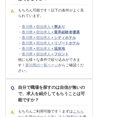
もちろん可能です！以下の条件がよく見
られています。
・
香川県 × 宿泊求人 ×
寮あり
・
香川県 × 宿泊求人 ×
業界経験者優遇
・
香川県 × 宿泊求人 ×
シティホテル
・
香川県 × 宿泊求人 ×
リゾートホテル
・
香川県 × 宿泊求人 ×
温泉地
・
香川県 × 宿泊求人 ×
フロント
他にも様々な条件で絞り込みができま
す！
香川県の一覧ページ
からご確認くだ
さい。
自分で職場を探すのは自信が無いの
で、求人を紹介してもらうことは可
能ですか？
もちろんご利用可能です！まずは
こちら
から転職サポートお申し込み(無料)
にお進