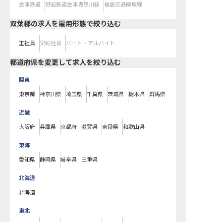
会津鉄道
野岩鉄道会津鬼怒川線
福島交通飯坂線
双葉郡の求人を雇用形態で絞り込む
正社員
契約社員
パート・アルバイト
都道府県を変更して求人を絞り込む
関東
東京都
神奈川県
埼玉県
千葉県
茨城県
栃木県
群馬県
近畿
大阪府
兵庫県
京都府
滋賀県
奈良県
和歌山県
東海
愛知県
静岡県
岐阜県
三重県
北海道
北海道
東北