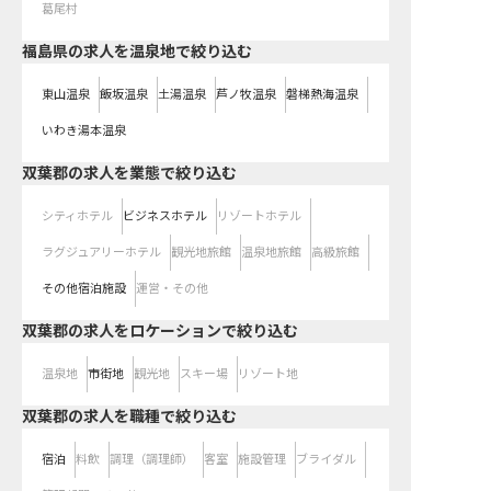
葛尾村
福島県の求人を温泉地で絞り込む
東山温泉
飯坂温泉
土湯温泉
芦ノ牧温泉
磐梯熱海温泉
いわき湯本温泉
双葉郡の求人を業態で絞り込む
シティホテル
ビジネスホテル
リゾートホテル
ラグジュアリーホテル
観光地旅館
温泉地旅館
高級旅館
その他宿泊施設
運営・その他
双葉郡の求人をロケーションで絞り込む
温泉地
市街地
観光地
スキー場
リゾート地
双葉郡の求人を職種で絞り込む
宿泊
料飲
調理（調理師）
客室
施設管理
ブライダル