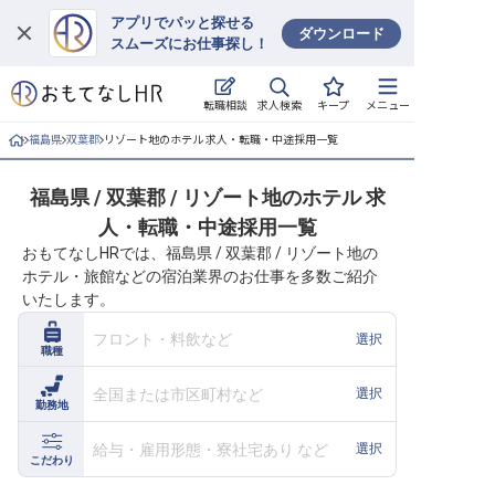
アプリでパッと探せる
ダウンロード
スムーズにお仕事探し！
ログイン
求人検索
転職相談
キープ
メニュー
求人・施設を探す
福島県
双葉郡
リゾート地のホテル 求人・転職・中途採用一覧
キープした求人
福島県 / 双葉郡 / リゾート地のホテル 求
人・転職・中途採用一覧
就職・転職 合同説明会
おもてなしHRでは、福島県 / 双葉郡 / リゾート地の
ホテル・旅館などの宿泊業界のお仕事を多数ご紹介
おもてなしHRについて
いたします。
ご利用の流れ
フロント・料飲など
選択
職種
よくある質問
全国または市区町村など
選択
勤務地
ホテル・宿泊業界情報コラム
給与・雇用形態・寮社宅あり など
選択
こだわり