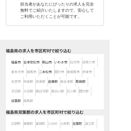
担当者があなたにぴったりの求人を完全
無料でご紹介いたしますので、安心して
ご利用いただくことが可能です。
福島県の求人を市区町村で絞り込む
福島市
会津若松市
郡山市
いわき市
白河市
須賀川市
喜多方市
相馬市
二本松市
田村市
南相馬市
伊達市
本宮市
伊達郡
安達郡
岩瀬郡
南会津郡
耶麻郡
河沼郡
大沼郡
西白河郡
東白川郡
石川郡
田村郡
双葉郡
相馬郡
福島県双葉郡の求人を市区町村で絞り込む
広野町
楢葉町
富岡町
川内村
大熊町
双葉町
浪江町