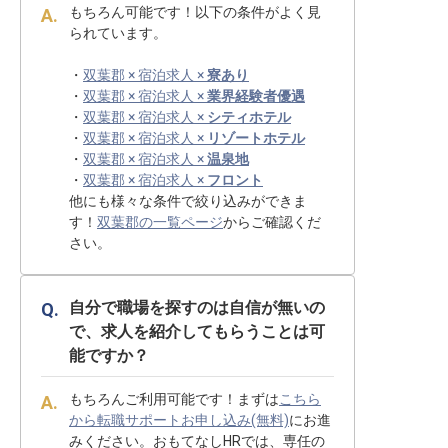
もちろん可能です！以下の条件がよく見
られています。
・
双葉郡 × 宿泊求人 ×
寮あり
・
双葉郡 × 宿泊求人 ×
業界経験者優遇
・
双葉郡 × 宿泊求人 ×
シティホテル
・
双葉郡 × 宿泊求人 ×
リゾートホテル
・
双葉郡 × 宿泊求人 ×
温泉地
・
双葉郡 × 宿泊求人 ×
フロント
他にも様々な条件で絞り込みができま
す！
双葉郡の一覧ページ
からご確認くだ
さい。
自分で職場を探すのは自信が無いの
で、求人を紹介してもらうことは可
能ですか？
もちろんご利用可能です！まずは
こちら
から転職サポートお申し込み(無料)
にお進
みください。おもてなしHRでは、専任の