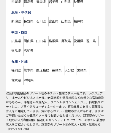
宮城県
福島県
青森県
岩手県
山形県
秋田県
北陸・甲信越
新潟県
長野県
石川県
富山県
山梨県
福井県
中国・四国
広島県
岡山県
山口県
島根県
鳥取県
愛媛県
香川県
徳島県
高知県
九州・沖縄
福岡県
熊本県
鹿児島県
長崎県
大分県
宮崎県
佐賀県
沖縄県
双葉郡
(
福島県
)の
リゾート地
のホテル・旅館の求人一覧です。ラグジュア
リーホテルやビジネスホテル、老舗旅館や温泉旅館などの様々な宿泊施設
はもちろん、仲居さんや支配人、フロントやコンシェルジュ、料理長やパ
ティシエ、ブライダルコーディネーターまで、宿泊業界のあらゆる職種の
求人をご用意しています。気になるホテル・旅館の求人があれば、まずは
ご登録いただくか電話やメールでお問い合わせください。双葉郡のリゾー
ト地の求人/採用情報に精通したキャリアアドバイザーが、あなたに最適な
求人をご紹介いたします。双葉郡のリゾート地の求人・就職・転職なら
【おもてなしHR】