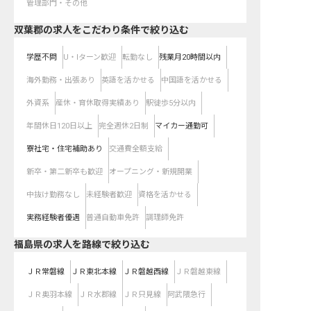
管理部門・その他
双葉郡の求人をこだわり条件で絞り込む
学歴不問
U・Iターン歓迎
転勤なし
残業月20時間以内
海外勤務・出張あり
英語を活かせる
中国語を活かせる
外資系
産休・育休取得実績あり
駅徒歩5分以内
年間休日120日以上
完全週休2日制
マイカー通勤可
寮社宅・住宅補助あり
交通費全額支給
新卒・第二新卒も歓迎
オープニング・新規開業
中抜け勤務なし
未経験者歓迎
資格を活かせる
実務経験者優遇
普通自動車免許
調理師免許
福島県
の求人を路線で絞り込む
ＪＲ常磐線
ＪＲ東北本線
ＪＲ磐越西線
ＪＲ磐越東線
ＪＲ奥羽本線
ＪＲ水郡線
ＪＲ只見線
阿武隈急行