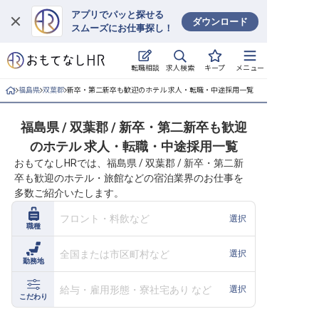
アプリでパッと探せる
ダウンロード
スムーズにお仕事探し！
ログイン
求人検索
転職相談
キープ
メニュー
求人・施設を探す
福島県
双葉郡
新卒・第二新卒も歓迎のホテル 求人・転職・中途採用一覧
キープした求人
福島県 / 双葉郡 / 新卒・第二新卒も歓迎
のホテル 求人・転職・中途採用一覧
就職・転職 合同説明会
おもてなしHRでは、福島県 / 双葉郡 / 新卒・第二新
卒も歓迎のホテル・旅館などの宿泊業界のお仕事を
おもてなしHRについて
多数ご紹介いたします。
ご利用の流れ
フロント・料飲など
選択
職種
よくある質問
全国または市区町村など
選択
勤務地
ホテル・宿泊業界情報コラム
給与・雇用形態・寮社宅あり など
選択
こだわり