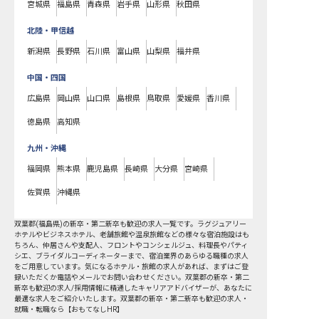
宮城県
福島県
青森県
岩手県
山形県
秋田県
北陸・甲信越
新潟県
長野県
石川県
富山県
山梨県
福井県
中国・四国
広島県
岡山県
山口県
島根県
鳥取県
愛媛県
香川県
徳島県
高知県
九州・沖縄
福岡県
熊本県
鹿児島県
長崎県
大分県
宮崎県
佐賀県
沖縄県
双葉郡
(
福島県
)の
新卒・第二新卒も歓迎
の求人一覧です。ラグジュアリー
ホテルやビジネスホテル、老舗旅館や温泉旅館などの様々な宿泊施設はも
ちろん、仲居さんや支配人、フロントやコンシェルジュ、料理長やパティ
シエ、ブライダルコーディネーターまで、宿泊業界のあらゆる職種の求人
をご用意しています。気になるホテル・旅館の求人があれば、まずはご登
録いただくか電話やメールでお問い合わせください。双葉郡の新卒・第二
新卒も歓迎の求人/採用情報に精通したキャリアアドバイザーが、あなたに
最適な求人をご紹介いたします。双葉郡の新卒・第二新卒も歓迎の求人・
就職・転職なら【おもてなしHR】