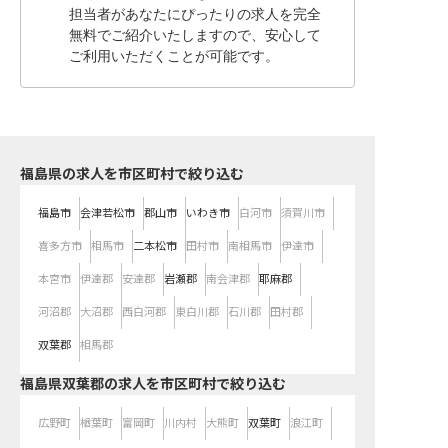
担当者があなたにぴったりの求人を完全
無料でご紹介いたしますので、安心して
ご利用いただくことが可能です。
福島県の求人を市区町村で絞り込む
福島市
会津若松市
郡山市
いわき市
白河市
須賀川市
喜多方市
相馬市
二本松市
田村市
南相馬市
伊達市
本宮市
伊達郡
安達郡
岩瀬郡
南会津郡
耶麻郡
河沼郡
大沼郡
西白河郡
東白川郡
石川郡
田村郡
双葉郡
相馬郡
福島県双葉郡の求人を市区町村で絞り込む
広野町
楢葉町
富岡町
川内村
大熊町
双葉町
浪江町