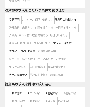
管理部門・その他
双葉郡の求人をこだわり条件で絞り込む
学歴不問
U・Iターン歓迎
転勤なし
残業月20時間以内
海外勤務・出張あり
英語を活かせる
中国語を活かせる
外資系
産休・育休取得実績あり
駅徒歩5分以内
年間休日120日以上
完全週休2日制
マイカー通勤可
寮社宅・住宅補助あり
交通費全額支給
新卒・第二新卒も歓迎
オープニング・新規開業
中抜け勤務なし
未経験者歓迎
資格を活かせる
実務経験者優遇
普通自動車免許
調理師免許
福島県
の求人を路線で絞り込む
ＪＲ常磐線
ＪＲ東北本線
ＪＲ磐越西線
ＪＲ磐越東線
ＪＲ奥羽本線
ＪＲ水郡線
ＪＲ只見線
阿武隈急行