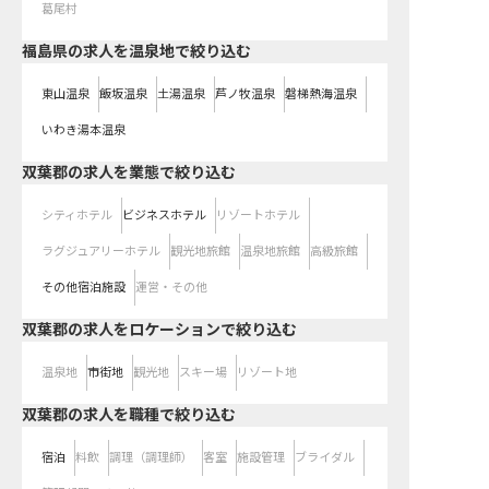
葛尾村
福島県の求人を温泉地で絞り込む
東山温泉
飯坂温泉
土湯温泉
芦ノ牧温泉
磐梯熱海温泉
いわき湯本温泉
双葉郡の求人を業態で絞り込む
シティホテル
ビジネスホテル
リゾートホテル
ラグジュアリーホテル
観光地旅館
温泉地旅館
高級旅館
その他宿泊施設
運営・その他
双葉郡の求人をロケーションで絞り込む
温泉地
市街地
観光地
スキー場
リゾート地
双葉郡の求人を職種で絞り込む
宿泊
料飲
調理（調理師）
客室
施設管理
ブライダル