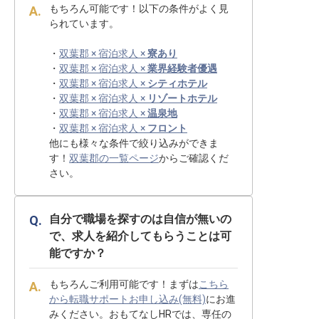
もちろん可能です！以下の条件がよく見
られています。
・
双葉郡 × 宿泊求人 ×
寮あり
・
双葉郡 × 宿泊求人 ×
業界経験者優遇
・
双葉郡 × 宿泊求人 ×
シティホテル
・
双葉郡 × 宿泊求人 ×
リゾートホテル
・
双葉郡 × 宿泊求人 ×
温泉地
・
双葉郡 × 宿泊求人 ×
フロント
他にも様々な条件で絞り込みができま
す！
双葉郡の一覧ページ
からご確認くだ
さい。
自分で職場を探すのは自信が無いの
で、求人を紹介してもらうことは可
能ですか？
もちろんご利用可能です！まずは
こちら
から転職サポートお申し込み(無料)
にお進
みください。おもてなしHRでは、専任の