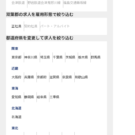
会津鉄道
野岩鉄道会津鬼怒川線
福島交通飯坂線
双葉郡の求人を雇用形態で絞り込む
正社員
契約社員
パート・アルバイト
都道府県を変更して求人を絞り込む
関東
東京都
神奈川県
埼玉県
千葉県
茨城県
栃木県
群馬県
近畿
大阪府
兵庫県
京都府
滋賀県
奈良県
和歌山県
東海
愛知県
静岡県
岐阜県
三重県
北海道
北海道
東北