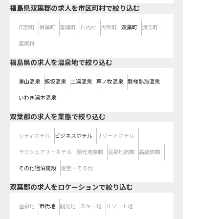
福島県双葉郡の求人を市区町村で絞り込む
広野町
楢葉町
富岡町
川内村
大熊町
双葉町
浪江町
葛尾村
福島県の求人を温泉地で絞り込む
東山温泉
飯坂温泉
土湯温泉
芦ノ牧温泉
磐梯熱海温泉
いわき湯本温泉
双葉郡の求人を業態で絞り込む
シティホテル
ビジネスホテル
リゾートホテル
ラグジュアリーホテル
観光地旅館
温泉地旅館
高級旅館
その他宿泊施設
運営・その他
双葉郡の求人をロケーションで絞り込む
温泉地
市街地
観光地
スキー場
リゾート地