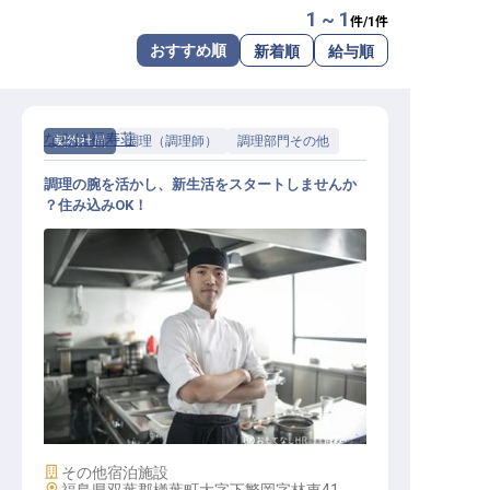
1 ~ 1
件/
1
件
転職サポートに申し込む
無料
おすすめ順
新着順
給与順
採用をお考えの企業様へ
ならは福寿荘
契約社員
調理（調理師）
調理部門その他
調理の腕を活かし、新生活をスタートしませんか
？住み込みOK！
調理スタッフ
施設業態
その他宿泊施設
勤務地