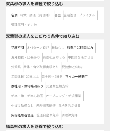
双葉郡の求人を職種で絞り込む
宿泊
料飲
調理（調理師）
客室
施設管理
ブライダル
管理部門・その他
双葉郡の求人をこだわり条件で絞り込む
学歴不問
U・Iターン歓迎
転勤なし
残業月20時間以内
海外勤務・出張あり
英語を活かせる
中国語を活かせる
外資系
産休・育休取得実績あり
駅徒歩5分以内
年間休日120日以上
完全週休2日制
マイカー通勤可
寮社宅・住宅補助あり
交通費全額支給
新卒・第二新卒も歓迎
オープニング・新規開業
中抜け勤務なし
未経験者歓迎
資格を活かせる
実務経験者優遇
普通自動車免許
調理師免許
福島県
の求人を路線で絞り込む