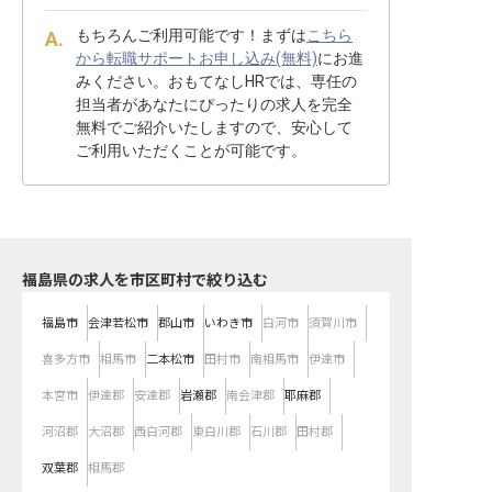
もちろんご利用可能です！まずは
こちら
から転職サポートお申し込み(無料)
にお進
みください。おもてなしHRでは、専任の
担当者があなたにぴったりの求人を完全
無料でご紹介いたしますので、安心して
ご利用いただくことが可能です。
福島県の求人を市区町村で絞り込む
福島市
会津若松市
郡山市
いわき市
白河市
須賀川市
喜多方市
相馬市
二本松市
田村市
南相馬市
伊達市
本宮市
伊達郡
安達郡
岩瀬郡
南会津郡
耶麻郡
河沼郡
大沼郡
西白河郡
東白川郡
石川郡
田村郡
双葉郡
相馬郡