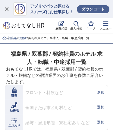
アプリでパッと探せる
ダウンロード
スムーズにお仕事探し！
ログイン
求人検索
転職相談
キープ
メニュー
求人・施設を探す
福島県
双葉郡
契約社員のホテル 求人・転職・中途採用一覧
キープした求人
福島県 / 双葉郡 / 契約社員のホテル 求
人・転職・中途採用一覧
就職・転職 合同説明会
おもてなしHRでは、福島県 / 双葉郡 / 契約社員のホ
テル・旅館などの宿泊業界のお仕事を多数ご紹介い
おもてなしHRについて
たします。
ご利用の流れ
フロント・料飲など
選択
職種
よくある質問
全国または市区町村など
選択
勤務地
ホテル・宿泊業界情報コラム
給与・雇用形態・寮社宅あり など
選択
こだわり