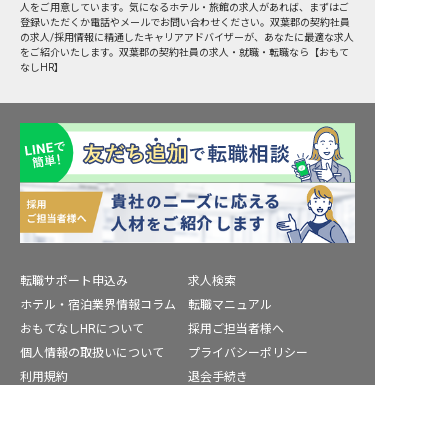
人をご用意しています。気になるホテル・旅館の求人があれば、まずはご
登録いただくか電話やメールでお問い合わせください。双葉郡の契約社員
の求人/採用情報に精通したキャリアアドバイザーが、あなたに最適な求人
をご紹介いたします。双葉郡の契約社員の求人・就職・転職なら【おもて
なしHR】
転職サポート申込み
求人検索
ホテル・宿泊業界情報コラム
転職マニュアル
おもてなしHRについて
採用ご担当者様へ
個人情報の取扱いについて
プライバシーポリシー
利用規約
退会手続き
運営会社
宿泊業界用語集
双葉郡の求人を紹介してもらう
商標について
サイトマップ