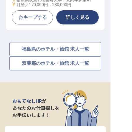
福島県双葉郡楢葉町大字下繁岡字林東41
給与
月給／170,000円～
230,000円
キープする
詳しく見る
福島県のホテル・旅館 求人一覧
双葉郡のホテル・旅館 求人一覧
おもてなしHR
が
あなたのお仕事探しを
お手伝いします！