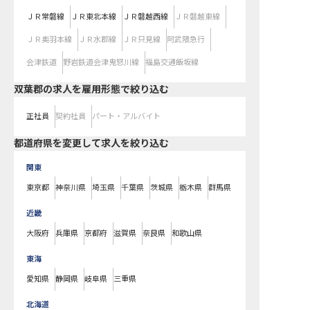
ＪＲ常磐線
ＪＲ東北本線
ＪＲ磐越西線
ＪＲ磐越東線
ＪＲ奥羽本線
ＪＲ水郡線
ＪＲ只見線
阿武隈急行
会津鉄道
野岩鉄道会津鬼怒川線
福島交通飯坂線
双葉郡の求人を雇用形態で絞り込む
正社員
契約社員
パート・アルバイト
都道府県を変更して求人を絞り込む
関東
東京都
神奈川県
埼玉県
千葉県
茨城県
栃木県
群馬県
近畿
大阪府
兵庫県
京都府
滋賀県
奈良県
和歌山県
東海
愛知県
静岡県
岐阜県
三重県
北海道