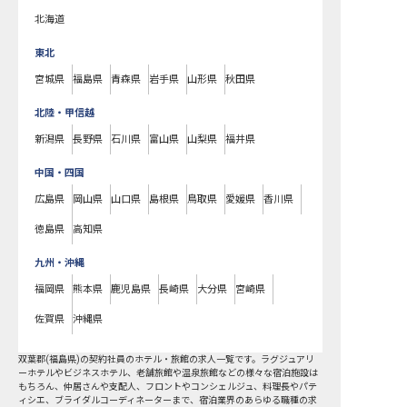
北海道
東北
宮城県
福島県
青森県
岩手県
山形県
秋田県
北陸・甲信越
新潟県
長野県
石川県
富山県
山梨県
福井県
中国・四国
広島県
岡山県
山口県
島根県
鳥取県
愛媛県
香川県
徳島県
高知県
九州・沖縄
福岡県
熊本県
鹿児島県
長崎県
大分県
宮崎県
佐賀県
沖縄県
双葉郡
(
福島県
)の
契約社員
のホテル・旅館の求人一覧です。ラグジュアリ
ーホテルやビジネスホテル、老舗旅館や温泉旅館などの様々な宿泊施設は
もちろん、仲居さんや支配人、フロントやコンシェルジュ、料理長やパテ
ィシエ、ブライダルコーディネーターまで、宿泊業界のあらゆる職種の求