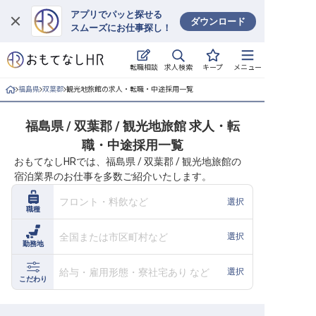
アプリでパッと探せる
ダウンロード
スムーズにお仕事探し！
ログイン
求人検索
転職相談
キープ
メニュー
求人・施設を探す
福島県
双葉郡
観光地旅館の求人・転職・中途採用一覧
キープした求人
福島県 / 双葉郡 / 観光地旅館 求人・転
職・中途採用一覧
就職・転職 合同説明会
おもてなしHRでは、福島県 / 双葉郡 / 観光地旅館の
宿泊業界のお仕事を多数ご紹介いたします。
おもてなしHRについて
フロント・料飲など
選択
職種
ご利用の流れ
全国または市区町村など
選択
勤務地
よくある質問
給与・雇用形態・寮社宅あり など
選択
ホテル・宿泊業界情報コラム
こだわり