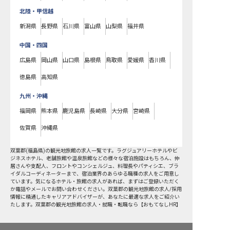
北陸・甲信越
新潟県
長野県
石川県
富山県
山梨県
福井県
中国・四国
広島県
岡山県
山口県
島根県
鳥取県
愛媛県
香川県
徳島県
高知県
九州・沖縄
福岡県
熊本県
鹿児島県
長崎県
大分県
宮崎県
佐賀県
沖縄県
双葉郡
(
福島県
)の
観光地旅館
の求人一覧です。ラグジュアリーホテルやビ
ジネスホテル、老舗旅館や温泉旅館などの様々な宿泊施設はもちろん、仲
居さんや支配人、フロントやコンシェルジュ、料理長やパティシエ、ブラ
イダルコーディネーターまで、宿泊業界のあらゆる職種の求人をご用意し
ています。気になるホテル・旅館の求人があれば、まずはご登録いただく
か電話やメールでお問い合わせください。双葉郡の観光地旅館の求人/採用
情報に精通したキャリアアドバイザーが、あなたに最適な求人をご紹介い
たします。双葉郡の観光地旅館の求人・就職・転職なら【おもてなしHR】