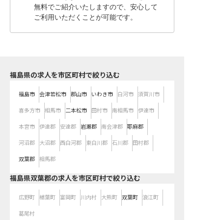
無料でご紹介いたしますので、安心して
ご利用いただくことが可能です。
福島県の求人を市区町村で絞り込む
福島市
会津若松市
郡山市
いわき市
白河市
須賀川市
喜多方市
相馬市
二本松市
田村市
南相馬市
伊達市
本宮市
伊達郡
安達郡
岩瀬郡
南会津郡
耶麻郡
河沼郡
大沼郡
西白河郡
東白川郡
石川郡
田村郡
双葉郡
相馬郡
福島県双葉郡の求人を市区町村で絞り込む
広野町
楢葉町
富岡町
川内村
大熊町
双葉町
浪江町
葛尾村