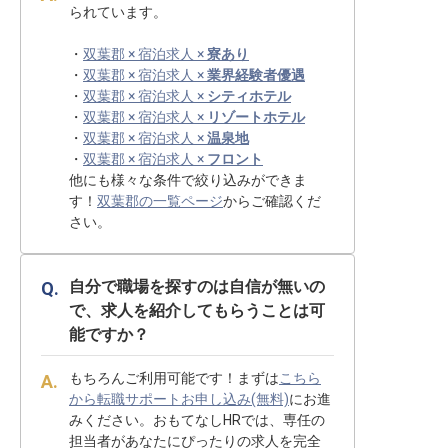
られています。
・
双葉郡 × 宿泊求人 ×
寮あり
・
双葉郡 × 宿泊求人 ×
業界経験者優遇
・
双葉郡 × 宿泊求人 ×
シティホテル
・
双葉郡 × 宿泊求人 ×
リゾートホテル
・
双葉郡 × 宿泊求人 ×
温泉地
・
双葉郡 × 宿泊求人 ×
フロント
他にも様々な条件で絞り込みができま
す！
双葉郡の一覧ページ
からご確認くだ
さい。
自分で職場を探すのは自信が無いの
で、求人を紹介してもらうことは可
能ですか？
もちろんご利用可能です！まずは
こちら
から転職サポートお申し込み(無料)
にお進
みください。おもてなしHRでは、専任の
担当者があなたにぴったりの求人を完全