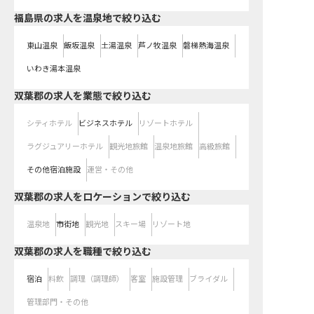
福島県の求人を温泉地で絞り込む
東山温泉
飯坂温泉
土湯温泉
芦ノ牧温泉
磐梯熱海温泉
いわき湯本温泉
双葉郡の求人を業態で絞り込む
シティホテル
ビジネスホテル
リゾートホテル
ラグジュアリーホテル
観光地旅館
温泉地旅館
高級旅館
その他宿泊施設
運営・その他
双葉郡の求人をロケーションで絞り込む
温泉地
市街地
観光地
スキー場
リゾート地
双葉郡の求人を職種で絞り込む
宿泊
料飲
調理（調理師）
客室
施設管理
ブライダル
管理部門・その他