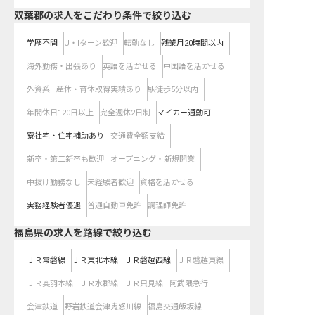
双葉郡の求人をこだわり条件で絞り込む
学歴不問
U・Iターン歓迎
転勤なし
残業月20時間以内
海外勤務・出張あり
英語を活かせる
中国語を活かせる
外資系
産休・育休取得実績あり
駅徒歩5分以内
年間休日120日以上
完全週休2日制
マイカー通勤可
寮社宅・住宅補助あり
交通費全額支給
新卒・第二新卒も歓迎
オープニング・新規開業
中抜け勤務なし
未経験者歓迎
資格を活かせる
実務経験者優遇
普通自動車免許
調理師免許
福島県
の求人を路線で絞り込む
ＪＲ常磐線
ＪＲ東北本線
ＪＲ磐越西線
ＪＲ磐越東線
ＪＲ奥羽本線
ＪＲ水郡線
ＪＲ只見線
阿武隈急行
会津鉄道
野岩鉄道会津鬼怒川線
福島交通飯坂線