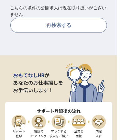
こちらの条件の公開求人は現在取り扱いがござい
転職サポートに申し込む
無料
ません。
再検索する
採用をお考えの企業様へ
おもてなしHR
が
あなたのお仕事探しを
お手伝いします！
サポート登録後の流れ
サポート

電話で

マッチする

企業と

内定

登録
ヒアリング
求人をご紹介
面接
入社