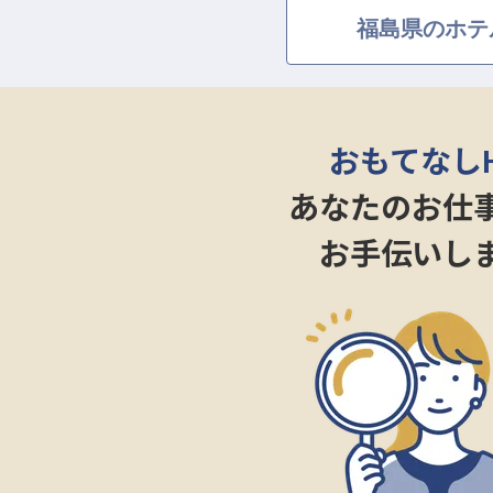
福島県のホテ
＜大和ハウスグループの強み＞
・初年度想定年収4,027,000円～4,4
・社宅制度有（単身寮：月30,00
・引越費用全額会社負担（規定有
おもてなし
・月残業時間想定5h程度
あなたのお仕
お手伝いし