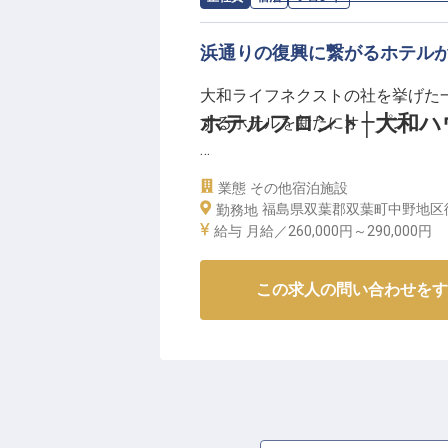
ーー【成長を実感できる働きやす
浜通りの復興に繋がるホテル
あなたのリーダーシップと経験を
大和ライフネクストの社を挙げた
清掃スタッフの育成や業務改善提
ホテルフロント│大和ハ
するホテルを新たにオープン。
す。
社会保険完備はもちろん、時間外
「再生」「再会」「再訪」
心して働ける福利厚生も充実。
業態
その他宿泊施設
双葉町に、たくさんの “ふたたび”を
福島県双葉郡双葉町中野地区
あなたのキャリアアップを会社全
勤務地
FUTABA FUKUSHIMA開業
給与
月給／260,000円～
290,000円
※2026年04月22日時点の情報です
ンやバー・ライブラリ・地場産品
だ大型のカンファレンスも設置。
この求人の問い合わせをす
ストとの対話・交流を提供し、地
そんな当ホテルでオープニングス
ス設計にダイレクトに反映される
等級制度で、長期的なキャリアア
がら長期的に働いてみませんか？