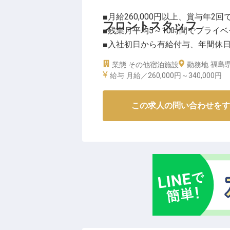
■月給260,000円以上、賞与年2回
フロントスタッフ
■残業月平均5～10時間でプライ
■入社初日から有給付与、年間休日
■資格取得支援でキャリアアップ
福島
業態
その他宿泊施設
勤務地
給与
月給／260,000円～
340,000円
ーー【お客様の笑顔を育むおもて
お客様の心に残る滞在を演出する
この求人の問い合わせをす
予約対応からチェックイン・チェ
まで、多岐にわたる業務を通じて
す。
スパゾーンやお土産ショップでの
いただける喜びを感じられる環境
あなたの温かい心と経験が、お客
ーー【安心して長く働ける、成長
月給260,000円からスタートし