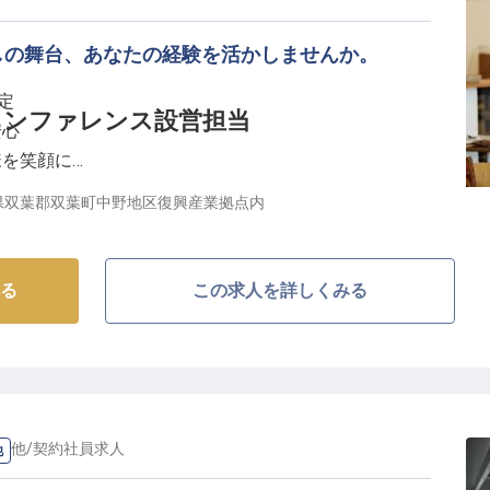
しの舞台、あなたの経験を活かしませんか。
定
カンファレンス設営担当
安心
様を笑顔に
を応援
県双葉郡双葉町中野地区復興産業拠点内
しを追求する】
彩るレストランサービスと、ビジネスシーンを支えるカ
る
この求人を詳しくみる
。
訪れるすべてのお客様に心安らぐひとときを提供してく
ブルセッティング、予約対応まで、お客様の期待を超え
ない思い出を共に創り上げていきましょう。
の他
/
契約社員
求人
他
の顔となります。