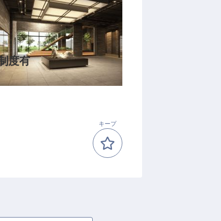
制度有
キープ