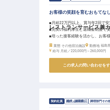
お客様の笑顔を育むおもてな
■月給22万円以上、賞与年2回で安
レストランサービス兼
■充実の福利厚生と退職金制度で
■培った接客経験を活かし、お客
■資格取得支援で、あなたの成長
福島
業態
その他宿泊施設
勤務地
給与
月給／220,000円～
260,000円
ーー【お客様の心に残るおもてな
お客様一人ひとりの大切な時間を
この求人の問い合わせをす
ンファレンス設営をお任せします
温かい笑顔と細やかな気配りで、
ださい。
料理やドリンクの提供から、テー
るおもてなしを追求し、忘れられ
求人情報：
ならは福寿荘
の
調理部門そ
契約社員
調理（調理師）
調理部門その
あなたのホスピタリティが、施設