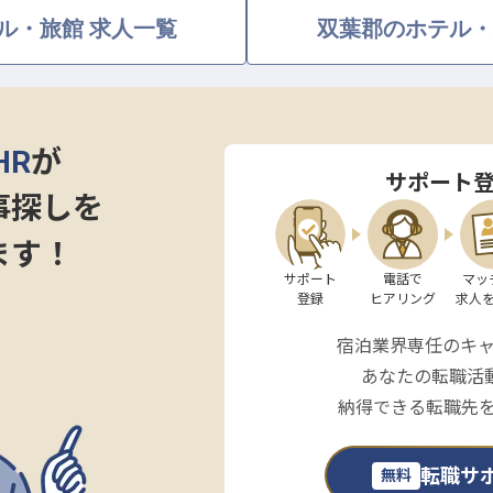
ル・旅館 求人一覧
双葉郡のホテル・
70,000円
0円で入寮可）
）
HR
が
サポート
事探しを
ます！
サポート

電話で

マッ
登録
ヒアリング
求人
宿泊業界専任のキ
あなたの転職活
納得できる転職先
転職サ
無料