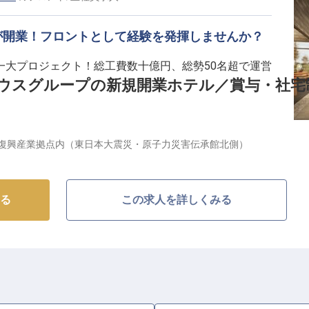
い環境】
が開業！フロントとして経験を発揮しませんか？
存分に活かせる職場です。
一大プロジェクト！総工費数十億円、総勢50名超で運営
案など、主体的に仕事に取り組める環境が整っていま
ウスグループの新規開業ホテル／賞与・社宅
手当全額支給や退職金制度、資格取得支援など、長く安
もたらすホテルとして、2026年初夏、FUTATABI
復興産業拠点内（東日本大震災・原子力災害伝承館北側）
体でサポートいたします。
予定。国内外からの観光客やビジネス利用を見込み、 レストラ
を扱うショップを設置する他、国際会議の誘致を見込ん
双葉町に先駆けたリトリート型ホテルとして、地域とゲ
る
この求人を詳しくみる
域発展の循環の起点になるホテルを目指します。
タッフを募集。一人ひとりの創意工夫がホテル・サービ
開業期ならではの面白さがあります。また、全6段階の
ップも可能。これまでの経験を活かし、地域貢献をしな