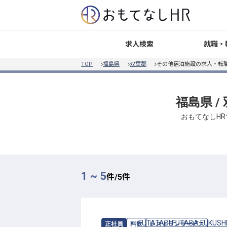
就職・
求人検索
TOP
福島県
双葉郡
その他宿泊施設の求人・転
福島県 
おもてなしHR
1 ~ 5
件/
5
件
求人情報：
FUTATABI FUTABA FUKUSH
正社員
料飲
レストランサービス