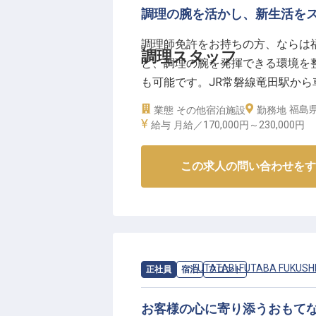
調理の腕を活かし、新生活をス
ーー【安定した環境で、あなたの
正社員として月給220,000円
調理師免許をお持ちの方、ならは
きます。
調理スタッフ
と、調理の腕を発揮できる環境を
社会保険完備はもちろん、退職金
も可能です。JR常磐線竜田駅か
っています。
やWi-Fiも完備。プライベートを
福島
業態
その他宿泊施設
シフト制勤務でプライベートも大
勤務地
2日時点の情報です
給与
月給／170,000円～
230,000円
ださい。
ホテルでの経験がある方は特に歓
この求人の問い合わせをす
私たちと共に、お客様に最高のサ
※2026年04月22日時点の情報です
求人情報：
FUTATABI FUTABA FUKUSH
正社員
宿泊
フロント
お客様の心に寄り添うおもて