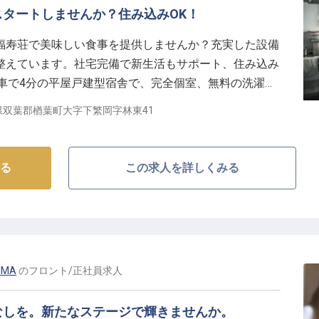
タートしませんか？住み込みOK！
キャリアを育む】
からのスタートに加え、年2回の賞与で安定した収入を実現で
福寿荘で美味しい食事を提供しませんか？充実した設備
整えています。社宅完備で新生活もサポート、住み込み
制度や資格取得支援など、長く安心して働ける環境が整
ら車で4分の平屋戸建型宿舎で、完全個室、無料の洗濯機
大切にしながら快適に働けます。※この求人は2023年2月
県双葉郡楢葉町大字下繁岡字林東41
切にしながら、これまでの接客経験を存分に発揮してく
迎いたします。
る
この求人を詳しくみる
ービスを提供し、自身の成長も叶えませんか。
IMA
の
フロント
/
正社員
求人
なしを。新たなステージで輝きませんか。