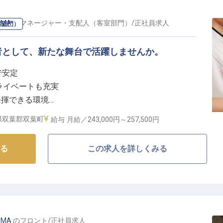
、プライベートの時間も大切にしながら働ける環境で
IMA
の
マネージャー・支配人（客室部門）
/
正社員
求人
室部門）
暇は入社初日に付与されるため、計画的にリフレッシュ
者として、新たな舞台で活躍しませんか。
、資格取得支援制度も充実しており、あなたのキャリア
で安定
プライベートも充実
きたい方に最適な職場です。
発揮できる環境
プを応援
県双葉郡双葉町
給与
月給／243,000円～
257,500円
るおもてなしの心】
る
この求人を詳しくみる
創り出すため、客室清掃の責任者としてチームを牽引し
捗管理、品質チェックまで、お客様の笑顔に繋がる大切
しの心で、最高の滞在体験を提供できるよう、チーム一
う。
IMA
の
フロント
/
正社員
求人