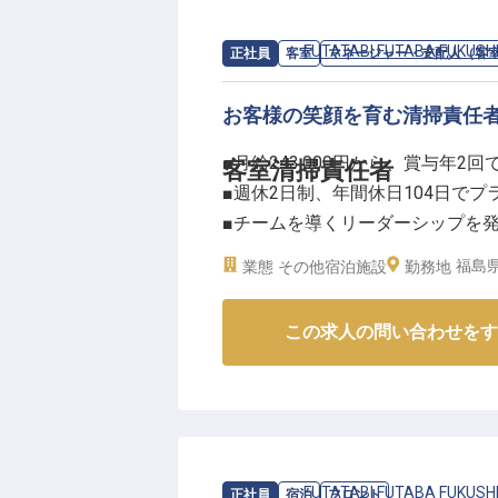
残業は月平均5～10時間と少なく
す。
求人情報：
FUTATABI FUTABA FUKUSH
正社員
客室
マネージャー・支配人（客
年間休日は106日、さらに有給休
できます。
お客様の笑顔を育む清掃責任
社会保険完備や退職金制度に加え
■月給243,000円から、賞与年2回
客室清掃責任者
アップを会社全体でサポート。
■週休2日制、年間休日104日で
経験を活かし、さらにスキルを磨
■チームを導くリーダーシップを
※2026年04月22日時点の情報です
■資格取得支援制度でスキルアッ
福島
業態
その他宿泊施設
勤務地
ーー【お客様の快適な滞在を支え
この求人の問い合わせをす
お客様が心ゆくまで寛げる空間を
ていただきます。
清掃スタッフへの業務指示から進
な役割です。
細やかな気配りと温かいおもてな
丸となって取り組んでいきましょ
求人情報：
FUTATABI FUTABA FUKUSH
正社員
宿泊
フロント