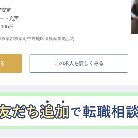
で安定
ベート充実
106日
を応援
県双葉郡双葉町中野地区復興産業拠点内
なしの舞台】
ため、フロント業務全般をお任せします。
る
この求人を詳しくみる
ックアウト、お客様からのご要望へのきめ細やかな対応
、お客様一人ひとりに寄り添うおもてなしを追求できま
業務もあり、お客様との接点が多く、感謝の言葉を直接
です。
様の笑顔を育む大切な力となります。
を支える環境】
、年2回の賞与で日々の頑張りをしっかり評価します。