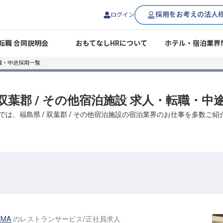
採用をお考えの法人
ログイン
転職 合同説明会
おもてなしHRについて
ホテル・宿泊業界
職・中途採用一覧
/ 双葉郡 / その他宿泊施設 求人・転職・中
では、福島県 / 双葉郡 / その他宿泊施設の宿泊業界のお仕事を多数ご
IMA
の
レストランサービス
/
正社員
求人