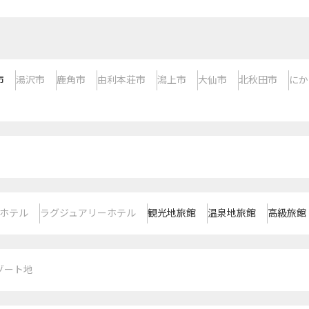
市
湯沢市
鹿角市
由利本荘市
潟上市
大仙市
北秋田市
にか
ホテル
ラグジュアリーホテル
観光地旅館
温泉地旅館
高級旅館
ゾート地