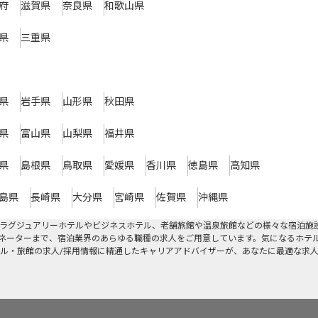
府
滋賀県
奈良県
和歌山県
県
三重県
県
岩手県
山形県
秋田県
県
富山県
山梨県
福井県
県
島根県
鳥取県
愛媛県
香川県
徳島県
高知県
島県
長崎県
大分県
宮崎県
佐賀県
沖縄県
ラグジュアリーホテルやビジネスホテル、老舗旅館や温泉旅館などの様々な宿泊施
ネーターまで、宿泊業界のあらゆる職種の求人をご用意しています。気になるホテ
ル・旅館の求人/採用情報に精通したキャリアアドバイザーが、あなたに最適な求