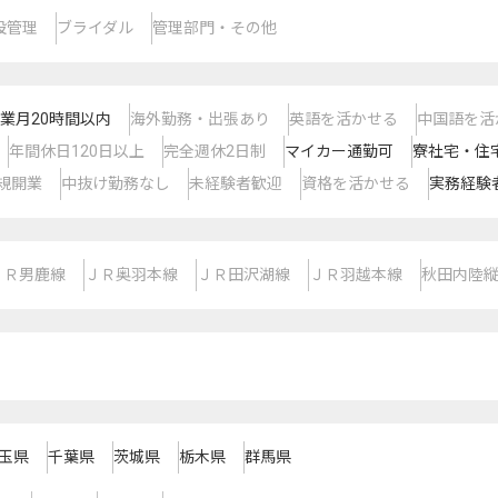
設管理
ブライダル
管理部門・その他
業月20時間以内
海外勤務・出張あり
英語を活かせる
中国語を活
年間休日120日以上
完全週休2日制
マイカー通勤可
寮社宅・住
規開業
中抜け勤務なし
未経験者歓迎
資格を活かせる
実務経験
ＪＲ男鹿線
ＪＲ奥羽本線
ＪＲ田沢湖線
ＪＲ羽越本線
秋田内陸
玉県
千葉県
茨城県
栃木県
群馬県