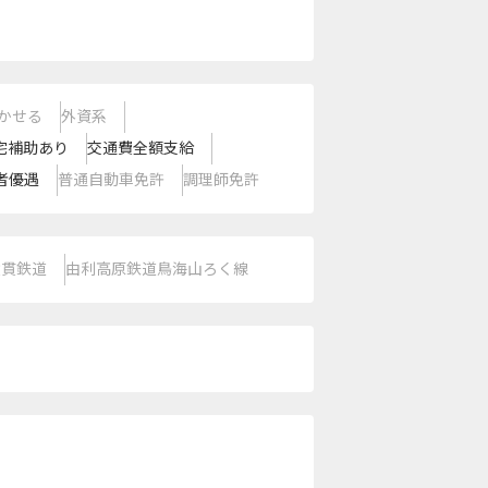
かせる
外資系
宅補助あり
交通費全額支給
者優遇
普通自動車免許
調理師免許
縦貫鉄道
由利高原鉄道鳥海山ろく線