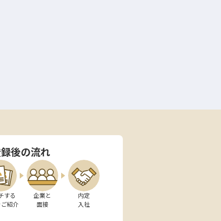
登録後の流れ
チする

企業と

内定

をご紹介
面接
入社