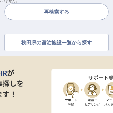
ざいません。
再検索する
秋田県の宿泊施設一覧から探す
HR
が
サポート
事探しを
ます！
サポート

電話で

マッ
登録
ヒアリング
求人