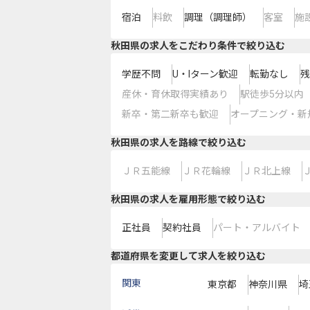
宿泊
料飲
調理（調理師）
客室
施
秋田県の求人をこだわり条件で絞り込む
学歴不問
U・Iターン歓迎
転勤なし
残
産休・育休取得実績あり
駅徒歩5分以内
新卒・第二新卒も歓迎
オープニング・新
秋田県
の求人を路線で絞り込む
ＪＲ五能線
ＪＲ花輪線
ＪＲ北上線
秋田県の求人を雇用形態で絞り込む
正社員
契約社員
パート・アルバイト
都道府県を変更して求人を絞り込む
関東
東京都
神奈川県
埼