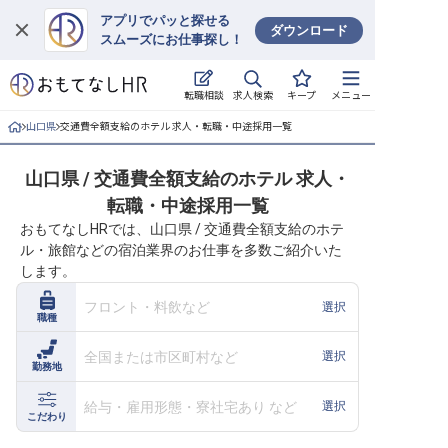
アプリでパッと探せる
ダウンロード
スムーズにお仕事探し！
ログイン
求人検索
転職相談
キープ
メニュー
求人・施設を探す
山口県
交通費全額支給のホテル 求人・転職・中途採用一覧
キープした求人
山口県 / 交通費全額支給のホテル 求人・
転職・中途採用一覧
就職・転職 合同説明会
おもてなしHRでは、山口県 / 交通費全額支給のホテ
ル・旅館などの宿泊業界のお仕事を多数ご紹介いた
おもてなしHRについて
します。
ご利用の流れ
フロント・料飲など
選択
職種
よくある質問
全国または市区町村など
選択
勤務地
ホテル・宿泊業界情報コラム
給与・雇用形態・寮社宅あり など
選択
こだわり