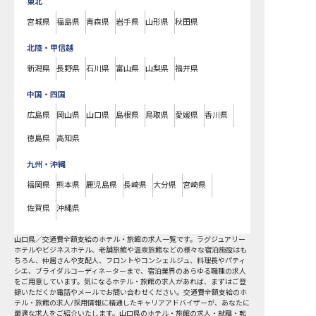
東北
宮城県
福島県
青森県
岩手県
山形県
秋田県
北陸・甲信越
新潟県
長野県
石川県
富山県
山梨県
福井県
中国・四国
広島県
岡山県
山口県
島根県
鳥取県
愛媛県
香川県
徳島県
高知県
九州・沖縄
福岡県
熊本県
鹿児島県
長崎県
大分県
宮崎県
佐賀県
沖縄県
山口県
／
交通費全額支給
のホテル・旅館の求人一覧です。ラグジュアリー
ホテルやビジネスホテル、老舗旅館や温泉旅館などの様々な宿泊施設はも
ちろん、仲居さんや支配人、フロントやコンシェルジュ、料理長やパティ
シエ、ブライダルコーディネーターまで、宿泊業界のあらゆる職種の求人
をご用意しています。気になるホテル・旅館の求人があれば、まずはご登
録いただくか電話やメールでお問い合わせください。交通費全額支給のホ
テル・旅館の求人/採用情報に精通したキャリアアドバイザーが、あなたに
最適な求人をご紹介いたします。山口県のホテル・旅館の求人・就職・転