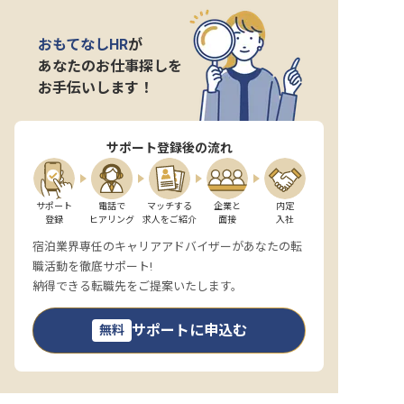
おもてなしHR
が
あなたのお仕事探しを
お手伝いします！
サポート登録後の流れ
サポート

電話で

マッチする

企業と

内定

登録
ヒアリング
求人をご紹介
面接
入社
宿泊業界専任のキャリアアドバイザーがあなたの転
職活動を徹底サポート!
納得できる転職先をご提案いたします。
サポートに申込む
無料