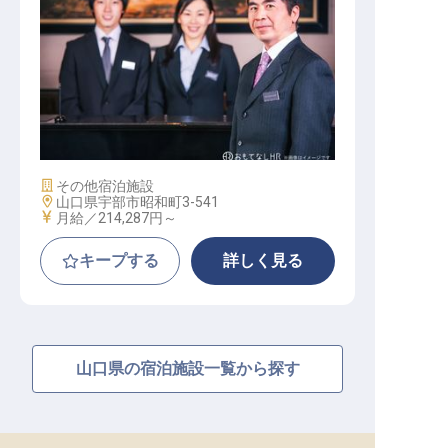
【HOTEL R9 The Yard 宇部】運営マ
ネージャー
施設業態
その他宿泊施設
勤務地
山口県宇部市昭和町3-541
給与
月給／214,287円～
キープする
詳しく見る
山口県の宿泊施設一覧から探す