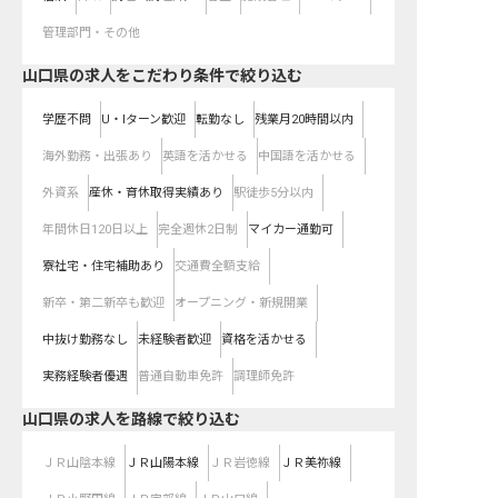
管理部門・その他
山口県の求人をこだわり条件で絞り込む
学歴不問
U・Iターン歓迎
転勤なし
残業月20時間以内
海外勤務・出張あり
英語を活かせる
中国語を活かせる
外資系
産休・育休取得実績あり
駅徒歩5分以内
年間休日120日以上
完全週休2日制
マイカー通勤可
寮社宅・住宅補助あり
交通費全額支給
新卒・第二新卒も歓迎
オープニング・新規開業
中抜け勤務なし
未経験者歓迎
資格を活かせる
実務経験者優遇
普通自動車免許
調理師免許
山口県
の求人を路線で絞り込む
ＪＲ山陰本線
ＪＲ山陽本線
ＪＲ岩徳線
ＪＲ美祢線