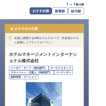
1 ~ 1
件/
1
件
転職サポートに申し込む
無料
おすすめ順
新着順
給与順
採用をお考えの企業様へ
おすすめの企業
全国に展開するHMIホテルグループ。外資系ホテル
と提携しリブランドオープン！
ホテルマネージメントインターナシ
ョナル株式会社
リーダー・チーフ（宿泊部門）
サービススタッフ
マネージャー・支配人（料飲部門）
バーテンダー
副料理長・スーシェフ