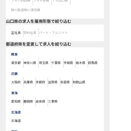
ＪＲ小野田線
ＪＲ宇部線
ＪＲ山口線
錦川鉄道錦川清流線
山口県の求人を雇用形態で絞り込む
正社員
契約社員
パート・アルバイト
都道府県を変更して求人を絞り込む
関東
東京都
神奈川県
埼玉県
千葉県
茨城県
栃木県
群馬県
近畿
大阪府
兵庫県
京都府
滋賀県
奈良県
和歌山県
東海
愛知県
静岡県
岐阜県
三重県
北海道
北海道