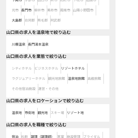
下関市
宇部市
山口市
萩市
防府市
下松市
岩国市
光市
長門市
柳井市
美祢市
周南市
山陽小野田市
大島郡
玖珂郡
熊毛郡
阿武郡
山口県の求人を温泉地で絞り込む
川棚温泉
長門湯本温泉
山口県の求人を業態で絞り込む
シティホテル
ビジネスホテル
リゾートホテル
ラグジュアリーホテル
観光地旅館
温泉地旅館
高級旅館
その他宿泊施設
運営・その他
山口県の求人をロケーションで絞り込む
温泉地
市街地
観光地
スキー場
リゾート地
山口県の求人を職種で絞り込む
宿泊
料飲
調理（調理師）
客室
施設管理
ブライダル