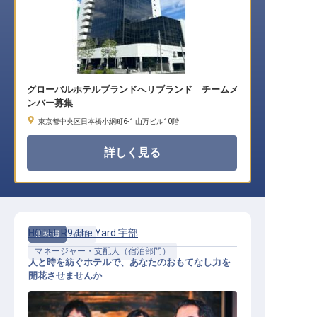
グローバルホテルブランドへリブランド チームメ
ンバー募集
東京都中央区日本橋小網町6-1 山万ビル10階
詳しく見る
HOTEL R9 The Yard 宇部
正社員
宿泊
マネージャー・支配人（宿泊部門）
人と時を紡ぐホテルで、あなたのおもてなし力を
開花させませんか