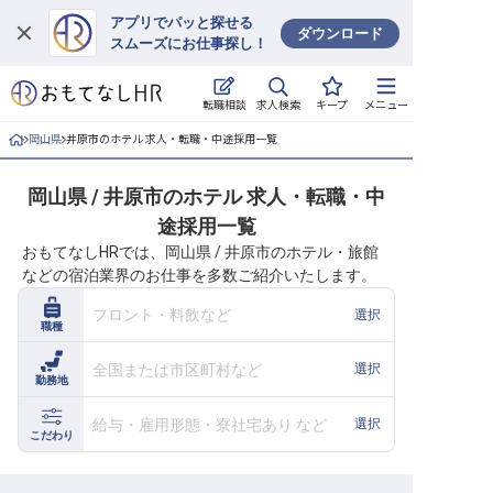
アプリでパッと探せる
ダウンロード
スムーズにお仕事探し！
ログイン
求人検索
転職相談
キープ
メニュー
求人・施設を探す
岡山県
井原市のホテル 求人・転職・中途採用一覧
キープした求人
岡山県 / 井原市のホテル 求人・転職・中
途採用一覧
就職・転職 合同説明会
おもてなしHRでは、岡山県 / 井原市のホテル・旅館
などの宿泊業界のお仕事を多数ご紹介いたします。
おもてなしHRについて
フロント・料飲など
選択
職種
ご利用の流れ
全国または市区町村など
選択
勤務地
よくある質問
給与・雇用形態・寮社宅あり など
選択
ホテル・宿泊業界情報コラム
こだわり