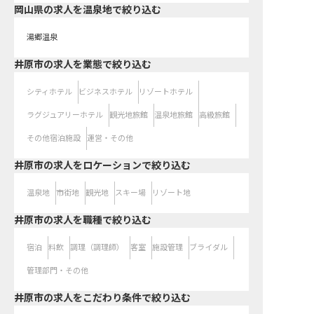
岡山県の求人を温泉地で絞り込む
湯郷温泉
井原市の求人を業態で絞り込む
シティホテル
ビジネスホテル
リゾートホテル
ラグジュアリーホテル
観光地旅館
温泉地旅館
高級旅館
その他宿泊施設
運営・その他
井原市の求人をロケーションで絞り込む
温泉地
市街地
観光地
スキー場
リゾート地
井原市の求人を職種で絞り込む
宿泊
料飲
調理（調理師）
客室
施設管理
ブライダル
管理部門・その他
井原市の求人をこだわり条件で絞り込む