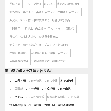
学歴不問
U・Iターン歓迎
転勤なし
残業月20時間以内
海外勤務・出張あり
英語を活かせる
中国語を活かせる
外資系
産休・育休取得実績あり
駅徒歩5分以内
年間休日120日以上
完全週休2日制
マイカー通勤可
寮社宅・住宅補助あり
交通費全額支給
新卒・第二新卒も歓迎
オープニング・新規開業
中抜け勤務なし
未経験者歓迎
資格を活かせる
実務経験者優遇
普通自動車免許
調理師免許
岡山県
の求人を路線で絞り込む
ＪＲ山陽本線
ＪＲ赤穂線
ＪＲ芸備線
ＪＲ伯備線
ＪＲ因美線
ＪＲ吉備線
ＪＲ姫新線
ＪＲ津山線
ＪＲ宇野線
ＪＲ本四備讃線
智頭急行智頭線
井原鉄道
水島臨海鉄道
岡山電軌東山本線
岡山電軌清輝橋線