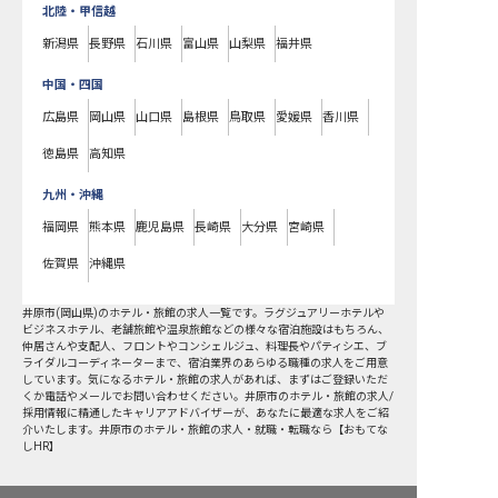
北陸・甲信越
新潟県
長野県
石川県
富山県
山梨県
福井県
中国・四国
広島県
岡山県
山口県
島根県
鳥取県
愛媛県
香川県
徳島県
高知県
九州・沖縄
福岡県
熊本県
鹿児島県
長崎県
大分県
宮崎県
佐賀県
沖縄県
井原市
(
岡山県
)のホテル・旅館の求人一覧です。ラグジュアリーホテルや
ビジネスホテル、老舗旅館や温泉旅館などの様々な宿泊施設はもちろん、
仲居さんや支配人、フロントやコンシェルジュ、料理長やパティシエ、ブ
ライダルコーディネーターまで、宿泊業界のあらゆる職種の求人をご用意
しています。気になるホテル・旅館の求人があれば、まずはご登録いただ
くか電話やメールでお問い合わせください。井原市のホテル・旅館の求人/
採用情報に精通したキャリアアドバイザーが、あなたに最適な求人をご紹
介いたします。井原市のホテル・旅館の求人・就職・転職なら【おもてな
しHR】