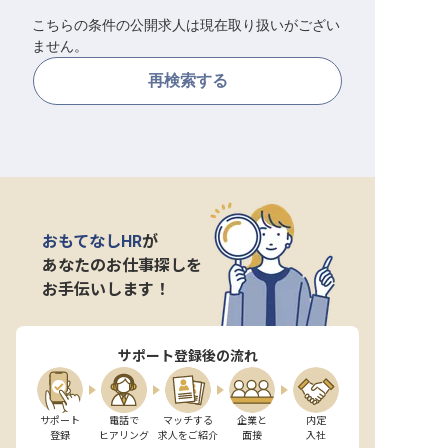
こちらの条件の公開求人は現在取り扱いがござい
転職サポートに申し込む
無料
ません。
再検索する
採用をお考えの企業様へ
おもてなしHR
が
あなたのお仕事探しを
お手伝いします！
サポート登録後の流れ
サポート

電話で

マッチする

企業と

内定

登録
ヒアリング
求人をご紹介
面接
入社