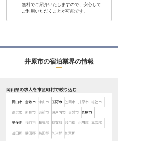
無料でご紹介いたしますので、安心して
ご利用いただくことが可能です。
井原市の宿泊業界の情報
岡山県の求人を市区町村で絞り込む
岡山市
倉敷市
津山市
玉野市
笠岡市
井原市
総社市
高梁市
新見市
備前市
瀬戸内市
赤磐市
真庭市
美作市
浅口市
和気郡
都窪郡
浅口郡
小田郡
真庭郡
苫田郡
勝田郡
英田郡
久米郡
加賀郡