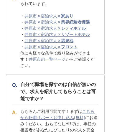
られています。
・
井原市 × 宿泊求人 ×
寮あり
・
井原市 × 宿泊求人 ×
業界経験者優遇
・
井原市 × 宿泊求人 ×
シティホテル
・
井原市 × 宿泊求人 ×
リゾートホテル
・
井原市 × 宿泊求人 ×
温泉地
・
井原市 × 宿泊求人 ×
フロント
他にも様々な条件で絞り込みができま
す！
井原市の一覧ページ
からご確認くだ
さい。
自分で職場を探すのは自信が無いの
で、求人を紹介してもらうことは可
能ですか？
もちろんご利用可能です！まずは
こちら
から転職サポートお申し込み(無料)
にお進
みください。おもてなしHRでは、専任の
担当者があなたにぴったりの求人を完全