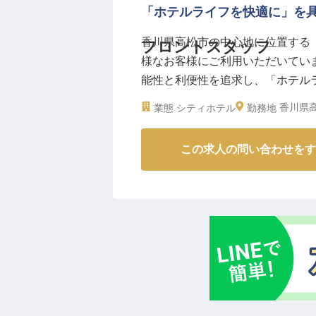
「ホテルライフを快適に」を
香川県高松市の中心地に位置する
フロントスタッフ
様なお客様にご利用いただいてい
能性と利便性を追求し、「ホテル
す。当ホテルでは、契約社員のフ
香川県高
業態
シティホテル
勤務地
様に気持ちのよい朝をお迎えいた
※2024年7月17日時点の情報です
この求人の問い合わせをす