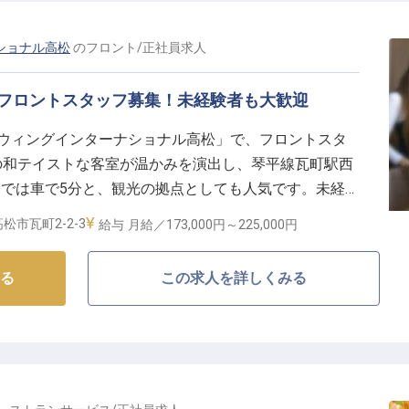
ショナル高松
の
フロント
/
正社員
求人
でフロントスタッフ募集！未経験者も大歓迎
ルウィングインターナショナル高松」で、フロントスタ
の和テイストな客室が温かみを演出し、琴平線瓦町駅西
までは車で5分と、観光の拠点としても人気です。未経験
っかりとサポートいたします。通勤に便利な新しいホテ
松市瓦町2-2-3
給与
月給／173,000円～
225,000円
ませんか？※この求人は2022年1月21日時点の情報で
る
この求人を詳しくみる