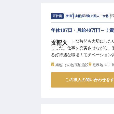
求人情報：
Webase高松
の
支配人・副
正社員
宿泊
支配人・副支配人・女将
年休107日・月給40万円～
プライベートな時間も大切にしたい
支配人
ました。仕事を充実させながら、
る好待遇な職場！モチベーション高
人を募集。海外からのお客様も多
香川県
業態
その他宿泊施設
勤務地
かしたい方、大歓迎です！あなた
2022年12月26日時点の情報です
この求人の問い合わせをす