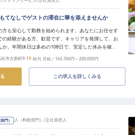
レストランサービス
/
正社員
求人
おもてなしでゲストの滞在に華を添えませんか
の方も安心して勤務を始められます。あなたにお任せす
での経験がある方、歓迎です。キャリアを発揮して、お
か。年間休日は多めの108日で、安定した休みを確保
の時間も大切にできます。全119客室を備える「リー
松市古新町9-1
給与
月給／165,760円～
200,000円
歩10分とアクセス良好な場所に位置します。※この求人
る
この求人を詳しくみる
ー・支配人（料飲部門）
/
正社員
求人
飲部門）