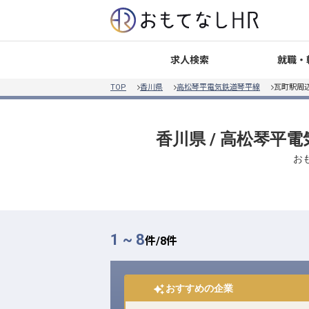
就職・
求人検索
TOP
香川県
高松琴平電気鉄道琴平線
瓦町駅周
香川県 / 高松琴平
お
1 ~ 8
件/
8
件
おすすめの企業