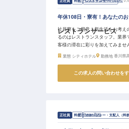
求人情報：
リーガホテルゼスト高松
の
正社員
料飲
レストランサービス
年休108日・寮有！あなたの
社員寮をご用意！新生活をお考え
レストランサービス
るのはレストランスタッフ。業界
客様の滞在に彩りを加えてみません
でき、仕事を充実させながら、自分
香川県高
業態
シティホテル
勤務地
ガゼスト高松」。JR高松駅より徒
は2022年11月30日時点の情報です
この求人の問い合わせをす
求人情報：
Webase高松
の
マネージャ
正社員
料飲
マネージャー・支配人（料