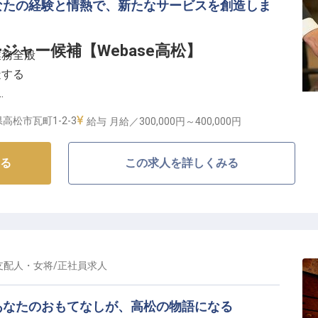
なたの経験と情熱で、新たなサービスを創造しま
ャー候補【Webase高松】
業務全般
造する
クセス
高松市瓦町1-2-3
給与
月給／300,000円～
400,000円
客様に最高の食体験を】
る
この求人を詳しくみる
ひとときを演出するため、レストランホールマネージャ
の心でサービスを提供していただきます。
務まで、レストラン運営全般に携わり、お客様の笑顔を
るでしょう。
的には多様な食のシーンを創造し、お客様の心に残る感
います。
支配人・女将
/
正社員
求人
あなたのキャリアを築く】
あなたのおもてなしが、高松の物語になる