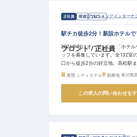
求人情報：
ホテルウィングインターナ
正社員
宿泊
フロント
駅チカ徒歩2分！新設ホテル
2021年秋にオープンした「ホテ
フロント / 正社員
ッフを募集しています。全132室
口から徒歩2分の好立地。高松駅
者も安心して始められるよう、し
香川県高
業態
シティホテル
勤務地
ルで、新しいキャリアをスタートし
す
この求人の問い合わせをす