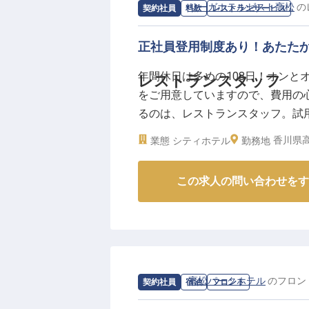
求人情報：
リーガホテルゼスト高松
の
契約社員
料飲
レストランサービス
正社員登用制度あり！あたた
年間休日は多めの108日！オンと
レストランスタッフ
をご用意していますので、費用の
るのは、レストランスタッフ。試
ます。リーガゼスト高松は、高松
香川県高
業態
シティホテル
勤務地
観光に最適の環境で、きめ細やかな
日時点の情報です
この求人の問い合わせをす
求人情報：
高松パークホテル
の
フロン
契約社員
宿泊
フロント