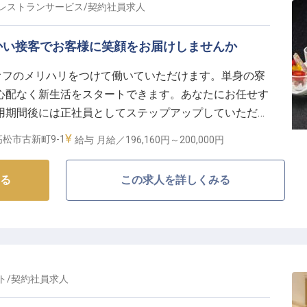
レストランサービス
/
契約社員
求人
かい接客でお客様に笑顔をお届けしませんか
オフのメリハリをつけて働いていただけます。単身の寮
心配なく新生活をスタートできます。あなたにお任せす
用期間後には正社員としてステップアップしていただけ
駅より徒歩10分の場所にあるシティホテル。ビジネスや
松市古新町9-1
給与
月給／196,160円～
200,000円
おもてなしをしています。※この求人は2022年11月28
る
この求人を詳しくみる
ト
/
契約社員
求人