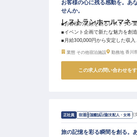
お客様の心に残る感動を。あ
せんか。
レストランホールマネージ
■お客様の笑顔を創るレストラン
■イベント企画で新たな魅力を創
■月給300,000円から安定した収入
■高松市中心部、駅徒歩5分の好ア
香川県
業態
その他宿泊施設
勤務地
ーー【心温まるおもてなしで、お
この求人の問い合わせをす
お客様にとって忘れられない食の
ー候補として、温かいおもてなし
接客指導からシフト管理、発注業
直接見られるやりがいを感じられ
現在は朝食がメインですが、将来
動を提供していく可能性を秘めて
求人情報：
Webase高松
の
支配人・副
正社員
宿泊
支配人・副支配人・女将
ーー【成長を実感できる環境で、
旅の記憶を彩る瞬間を創る。