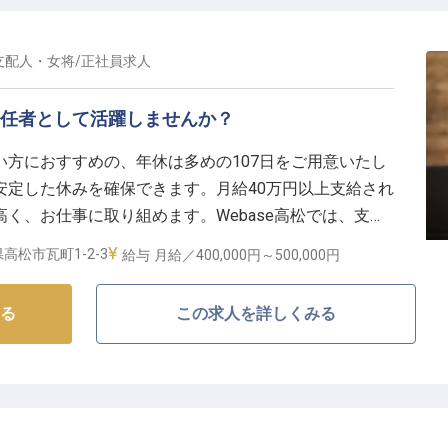
支配人・女将
/
正社員
求人
！責任者として活躍しませんか？
方におすすめの、年休は多めの107日をご用意いたし
安定した休みを確保できます。月給40万円以上支給され
く、お仕事に取り組めます。Webase高松では、支配
いので、英語力を活かしたいという方、PCスキルを活
高松市瓦町1-2-3
給与
月給／400,000円～
500,000円
の「経営力・管理力」を磨きませんか？※この求人は
る
この求人を詳しくみる