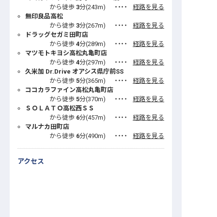
から徒歩
3
分(
243
m)
・・・・
経路を見る
無印良品高松
から徒歩
3
分(
267
m)
・・・・
経路を見る
ドラッグセガミ田町店
から徒歩
4
分(
289
m)
・・・・
経路を見る
マツモトキヨシ高松丸亀町店
から徒歩
4
分(
297
m)
・・・・
経路を見る
久米加 Dr.Drive オアシス県庁前SS
から徒歩
5
分(
365
m)
・・・・
経路を見る
ココカラファイン高松丸亀町店
から徒歩
5
分(
370
m)
・・・・
経路を見る
ＳＯＬＡＴＯ高松西ＳＳ
から徒歩
6
分(
457
m)
・・・・
経路を見る
マルナカ田町店
から徒歩
6
分(
490
m)
・・・・
経路を見る
アクセス