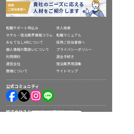
転職サポート申込み
求人検索
ホテル・宿泊業界情報コラム
転職マニュアル
おもてなしHRについて
採用ご担当者様へ
個人情報の取扱いについて
プライバシーポリシー
利用規約
退会手続き
運営会社
宿泊業界用語集
商標について
サイトマップ
公式コミュニティ
株式会社ネクストビート運営サービス
転職フルサポート実施中！
サポートに申し込む