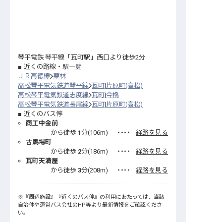
琴平電鉄 琴平線「瓦町駅」西口より徒歩2分
近くの路線・駅一覧
ＪＲ高徳線
栗林
高松琴平電気鉄道琴平線
瓦町
片原町(高松)
高松琴平電気鉄道志度線
瓦町
今橋
高松琴平電気鉄道長尾線
瓦町
片原町(高松)
近くのバス停
商工中金前
から徒歩
1
分(
106
m)
・・・・
経路を見る
古馬場町
から徒歩
2
分(
186
m)
・・・・
経路を見る
瓦町天満屋
から徒歩
3
分(
208
m)
・・・・
経路を見る
※
『周辺施設』
『近くのバス停』
の利用にあたっては、当該
自治体や運営バス会社のHP等より最新情報をご確認くださ
い。