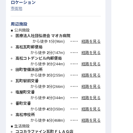
ロケーション
市街地
周辺施設
公共施設
医療法人社団弘徳会 マオカ病院
から徒歩
1
分(
96
m)
・・・・
経路を見る
高松瓦町郵便局
から徒歩
2
分(
147
m)
・・・・
経路を見る
高松コトデンビル内郵便局
から徒歩
3
分(
244
m)
・・・・
経路を見る
田町警備派出所
から徒歩
3
分(
255
m)
・・・・
経路を見る
瓦町駅前交番
から徒歩
3
分(
266
m)
・・・・
経路を見る
塩屋町交番
から徒歩
4
分(
344
m)
・・・・
経路を見る
番町交番
から徒歩
4
分(
350
m)
・・・・
経路を見る
高松市役所
から徒歩
6
分(
468
m)
・・・・
経路を見る
生活施設
ココカラファイン瓦町ＦＬＡＧ店