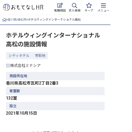
求人検索
転職相談
キープ
メニュー
香川県
高松市
ホテルウィングインターナショナル高松
ログイン
ホテルウィングインターナショナル
求人・施設を探す
高松
の施設情報
キープした求人
シティホテル
市街地
就職・転職 合同説明会
株式会社ミナシア
おもてなしHRについて
施設所在地
香川県高松市瓦町2丁目2番3
ご利用の流れ
客室数
132室
よくある質問
設立
2021年10月15日
ホテル・宿泊業界情報コラム