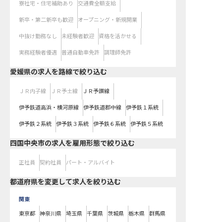
寮社宅・住宅補助あり
交通費全額支給
新卒・第二新卒も歓迎
オープニング・新規開業
中抜け勤務なし
未経験者歓迎
資格を活かせる
実務経験者優遇
普通自動車免許
調理師免許
愛媛県
の求人を路線で絞り込む
ＪＲ内子線
ＪＲ予土線
ＪＲ予讃線
伊予鉄道高浜・横河原線
伊予鉄道郡中線
伊予鉄１系統
伊予鉄２系統
伊予鉄３系統
伊予鉄６系統
伊予鉄５系統
四国中央市の求人を雇用形態で絞り込む
正社員
契約社員
パート・アルバイト
都道府県を変更して求人を絞り込む
関東
東京都
神奈川県
埼玉県
千葉県
茨城県
栃木県
群馬県