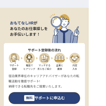
おもてなしHR
が
あなたのお仕事探しを
お手伝いします！
サポート登録後の流れ
サポート

電話で

マッチする

企業と

内定

登録
ヒアリング
求人をご紹介
面接
入社
宿泊業界専任のキャリアアドバイザーがあなたの転
職活動を徹底サポート!
納得できる転職先をご提案いたします。
サポートに申込む
無料