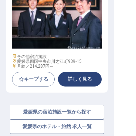
【HOTEL R9 The Yard 四国中央】運
営マネージャー
施設業態
その他宿泊施設
勤務地
愛媛県四国中央市川之江町939-15
給与
月給／214,287円～
キープする
詳しく見る
愛媛県の宿泊施設一覧から探す
愛媛県のホテル・旅館 求人一覧