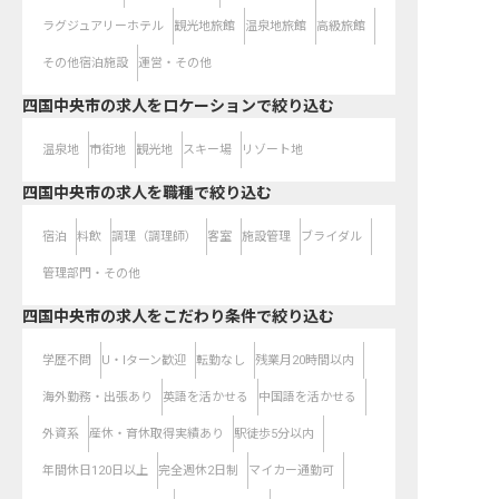
ラグジュアリーホテル
観光地旅館
温泉地旅館
高級旅館
その他宿泊施設
運営・その他
四国中央市の求人をロケーションで絞り込む
温泉地
市街地
観光地
スキー場
リゾート地
四国中央市の求人を職種で絞り込む
宿泊
料飲
調理（調理師）
客室
施設管理
ブライダル
管理部門・その他
四国中央市の求人をこだわり条件で絞り込む
学歴不問
U・Iターン歓迎
転勤なし
残業月20時間以内
海外勤務・出張あり
英語を活かせる
中国語を活かせる
外資系
産休・育休取得実績あり
駅徒歩5分以内
年間休日120日以上
完全週休2日制
マイカー通勤可