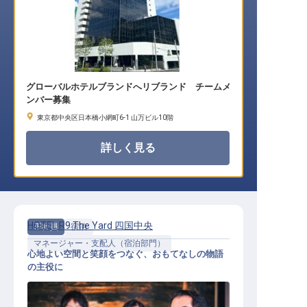
グローバルホテルブランドへリブランド チームメ
ンバー募集
東京都中央区日本橋小網町6-1 山万ビル10階
詳しく見る
HOTEL R9 The Yard 四国中央
正社員
宿泊
マネージャー・支配人（宿泊部門）
心地よい空間と笑顔をつなぐ、おもてなしの物語
の主役に