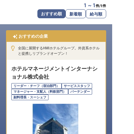
1 ~ 1
件/
1
件
転職サポートに申し込む
無料
おすすめ順
新着順
給与順
採用をお考えの企業様へ
おすすめの企業
全国に展開するHMIホテルグループ。外資系ホテル
と提携しリブランドオープン！
ホテルマネージメントインターナシ
ョナル株式会社
リーダー・チーフ（宿泊部門）
サービススタッフ
マネージャー・支配人（料飲部門）
バーテンダー
副料理長・スーシェフ