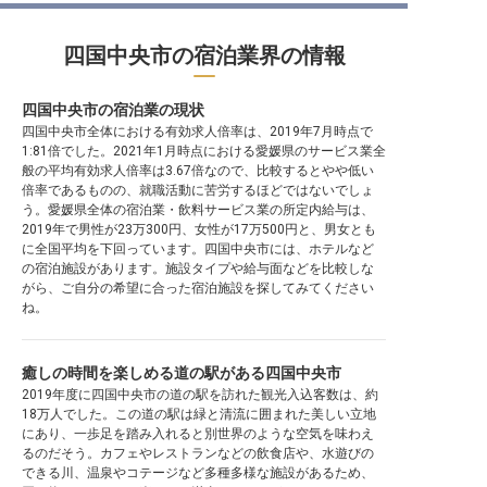
四国中央市の宿泊業界の情報
四国中央市の宿泊業の現状
四国中央市全体における有効求人倍率は、2019年7月時点で
1:81倍でした。2021年1月時点における愛媛県のサービス業全
般の平均有効求人倍率は3.67倍なので、比較するとやや低い
倍率であるものの、就職活動に苦労するほどではないでしょ
う。愛媛県全体の宿泊業・飲料サービス業の所定内給与は、
2019年で男性が23万300円、女性が17万500円と、男女とも
に全国平均を下回っています。四国中央市には、ホテルなど
の宿泊施設があります。施設タイプや給与面などを比較しな
がら、ご自分の希望に合った宿泊施設を探してみてください
ね。
癒しの時間を楽しめる道の駅がある四国中央市
2019年度に四国中央市の道の駅を訪れた観光入込客数は、約
18万人でした。この道の駅は緑と清流に囲まれた美しい立地
にあり、一歩足を踏み入れると別世界のような空気を味わえ
るのだそう。カフェやレストランなどの飲食店や、水遊びの
できる川、温泉やコテージなど多種多様な施設があるため、