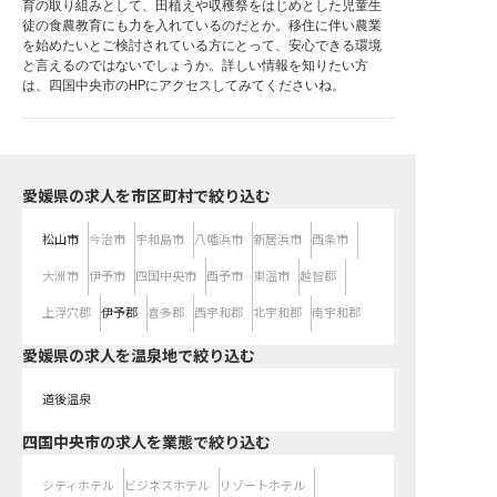
育の取り組みとして、田植えや収穫祭をはじめとした児童生
徒の食農教育にも力を入れているのだとか。移住に伴い農業
を始めたいとご検討されている方にとって、安心できる環境
と言えるのではないでしょうか。詳しい情報を知りたい方
は、四国中央市のHPにアクセスしてみてくださいね。
愛媛県の求人を市区町村で絞り込む
松山市
今治市
宇和島市
八幡浜市
新居浜市
西条市
大洲市
伊予市
四国中央市
西予市
東温市
越智郡
上浮穴郡
伊予郡
喜多郡
西宇和郡
北宇和郡
南宇和郡
愛媛県の求人を温泉地で絞り込む
道後温泉
四国中央市の求人を業態で絞り込む
シティホテル
ビジネスホテル
リゾートホテル