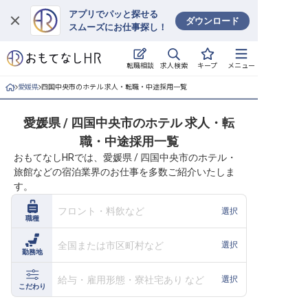
アプリでパッと探せる
ダウンロード
スムーズにお仕事探し！
ログイン
求人検索
転職相談
キープ
メニュー
求人・施設を探す
愛媛県
四国中央市のホテル 求人・転職・中途採用一覧
キープした求人
愛媛県 / 四国中央市のホテル 求人・転
職・中途採用一覧
就職・転職 合同説明会
おもてなしHRでは、愛媛県 / 四国中央市のホテル・
旅館などの宿泊業界のお仕事を多数ご紹介いたしま
おもてなしHRについて
す。
ご利用の流れ
フロント・料飲など
選択
職種
よくある質問
全国または市区町村など
選択
勤務地
ホテル・宿泊業界情報コラム
給与・雇用形態・寮社宅あり など
選択
こだわり