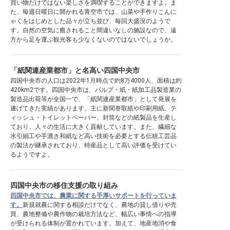
買い物だけではない楽しさを満喫することができますよ。ま
た、毎週日曜日に開かれる青空市では、山菜や手作りこんに
ゃくをはじめとした品々が立ち並び、毎回大盛況のようで
す。自然の空気に癒されること間違いなしの施設なので、遠
方から足を運ぶ観光客も少なくないのではないでしょうか。
「紙関連産業都市」と名高い四国中央市
四国中央市の人口は2022年1月時点で約8万4000人、面積は約
420km2です。四国中央市は、パルプ・紙・紙加工品製造業の
製造品出荷等が全国一で、「紙関連産業都市」として発展を
遂げてきた実績があります。主に新聞巻取紙や印刷用紙、テ
ィッシュ・トイレットペーパー、封筒などの紙製品を生産し
ており、人々の生活に大きく貢献しています。また、繊細な
水引細工や手漉き和紙など高い技術を必要とする伝統工芸品
の製法が継承されており、特産品として高い評価を受けてい
るようですよ。
四国中央市の移住支援の取り組み
四国中央市では、農業に関する手厚いサポートを行っていま
す。
新規就農に関する相談だけでなく、農地の貸し借りや売
買、農地整備や農作物の栽培方法など、幅広い事情への指導
が受けられる体制が置かれています。加えて、地産地消や食