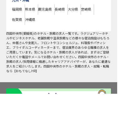
九州・沖縄
福岡県
熊本県
鹿児島県
長崎県
大分県
宮崎県
佐賀県
沖縄県
四国中央市
(
愛媛県
)のホテル・旅館の求人一覧です。ラグジュアリーホテ
ルやビジネスホテル、老舗旅館や温泉旅館などの様々な宿泊施設はもちろ
ん、仲居さんや支配人、フロントやコンシェルジュ、料理長やパティシ
エ、ブライダルコーディネーターまで、宿泊業界のあらゆる職種の求人を
ご用意しています。気になるホテル・旅館の求人があれば、まずはご登録
いただくか電話やメールでお問い合わせください。四国中央市のホテル・
旅館の求人/採用情報に精通したキャリアアドバイザーが、あなたに最適な
求人をご紹介いたします。四国中央市のホテル・旅館の求人・就職・転職
なら【おもてなしHR】
四国中央市の求人を紹介してもらう
転職サポート申込み
求人検索