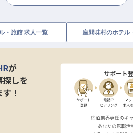
ル・旅館 求人一覧
座間味村のホテル
HR
が
サポート
事探しを
ます！
サポート

電話で

マッ
登録
ヒアリング
求人
宿泊業界専任のキ
あなたの転職活