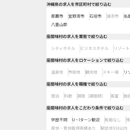
沖縄県の求人を市区町村で絞り込む
那覇市
宜野湾市
石垣市
浦添市
名
八重山郡
座間味村の求人を業態で絞り込む
シティホテル
ビジネスホテル
リゾート
座間味村の求人をロケーションで絞り込む
温泉地
市街地
観光地
スキー場
リ
座間味村の求人を職種で絞り込む
宿泊
料飲
調理（調理師）
客室
施
座間味村の求人をこだわり条件で絞り込む
学歴不問
U・Iターン歓迎
転勤なし
残
産休・育休取得実績あり
駅徒歩5分以内