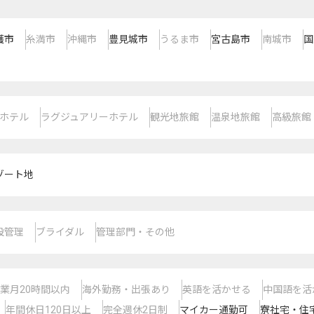
護市
糸満市
沖縄市
豊見城市
うるま市
宮古島市
南城市
国
ホテル
ラグジュアリーホテル
観光地旅館
温泉地旅館
高級旅館
ゾート地
設管理
ブライダル
管理部門・その他
業月20時間以内
海外勤務・出張あり
英語を活かせる
中国語を活
年間休日120日以上
完全週休2日制
マイカー通勤可
寮社宅・住