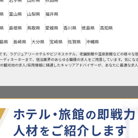
県
岩手県
山形県
秋田県
県
富山県
山梨県
福井県
県
島根県
鳥取県
愛媛県
香川県
徳島県
高知県
島県
長崎県
大分県
宮崎県
佐賀県
沖縄県
です。ラグジュアリーホテルやビジネスホテル、老舗旅館や温泉旅館などの様々な
ーディネーターまで、宿泊業界のあらゆる職種の求人をご用意しています。気にな
の観光地の求人/採用情報に精通したキャリアアドバイザーが、あなたに最適な求