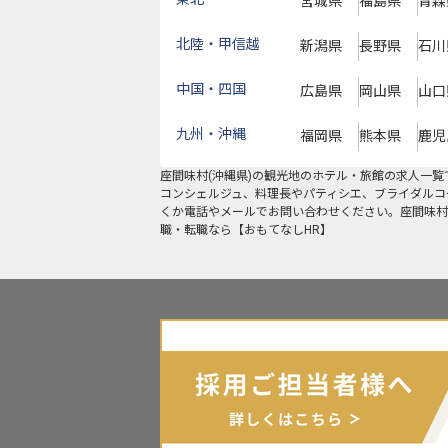
宮城県
福島県
青森
北陸・甲信越
新潟県
長野県
石川
中国・四国
広島県
岡山県
山口
九州・沖縄
福岡県
熊本県
鹿児
座間味村
(
沖縄県
)の
観光地
のホテル・旅館の求人一覧
コンシェルジュ、料理長やパティシエ、ブライダルコ
くか電話やメールでお問い合わせください。座間味村
職・転職なら【おもてなしHR】