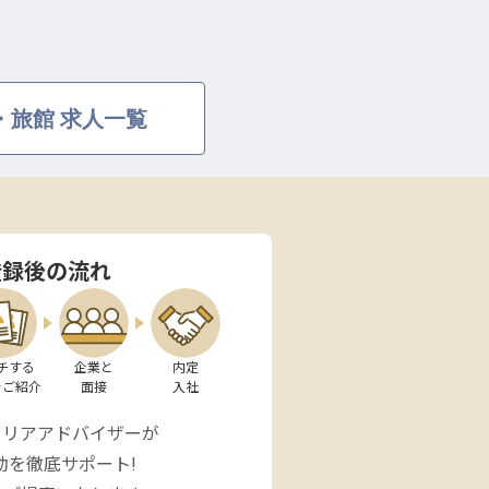
・旅館 求人一覧
登録後の流れ
チする

企業と

内定

をご紹介
面接
入社
ャリアアドバイザーが
動を徹底サポート!