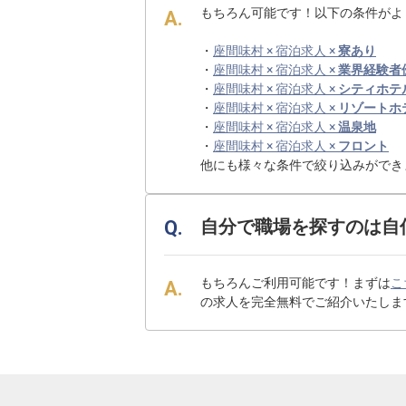
もちろん可能です！以下の条件がよ
・
座間味村 × 宿泊求人 ×
寮あり
・
座間味村 × 宿泊求人 ×
業界経験者
・
座間味村 × 宿泊求人 ×
シティホテ
・
座間味村 × 宿泊求人 ×
リゾートホ
・
座間味村 × 宿泊求人 ×
温泉地
・
座間味村 × 宿泊求人 ×
フロント
他にも様々な条件で絞り込みができ
自分で職場を探すのは自
もちろんご利用可能です！まずは
こ
の求人を完全無料でご紹介いたしま