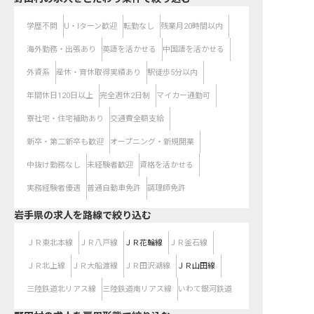
学歴不問
U・Iターン歓迎
転勤なし
残業月20時間以内
海外勤務・出張あり
英語を活かせる
中国語を活かせる
外資系
産休・育休取得実績あり
駅徒歩5分以内
年間休日120日以上
完全週休2日制
マイカー通勤可
寮社宅・住宅補助あり
交通費全額支給
新卒・第二新卒も歓迎
オープニング・新規開業
中抜け勤務なし
未経験者歓迎
資格を活かせる
実務経験者優遇
普通自動車免許
調理師免許
岩手県
の求人を路線で絞り込む
ＪＲ東北本線
ＪＲ八戸線
ＪＲ花輪線
ＪＲ釜石線
ＪＲ北上線
ＪＲ大船渡線
ＪＲ田沢湖線
ＪＲ山田線
三陸鉄道北リアス線
三陸鉄道南リアス線
いわて銀河鉄道