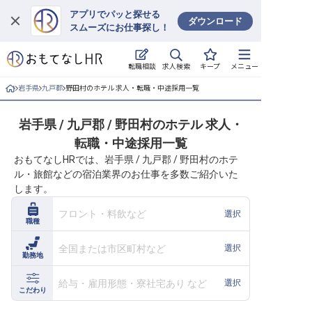
アプリでパッと探せる
ダウンロード
スムーズにお仕事探し！
ログイン
求人検索
転職相談
キープ
メニュー
求人・施設を探す
岩手県
九戸郡
野田村のホテル 求人・転職・中途採用一覧
キープした求人
岩手県 / 九戸郡 / 野田村のホテル 求人・
転職・中途採用一覧
就職・転職 合同説明会
おもてなしHRでは、岩手県 / 九戸郡 / 野田村のホテ
ル・旅館などの宿泊業界のお仕事を多数ご紹介いた
おもてなしHRについて
します。
ご利用の流れ
フロント・料飲など
選択
職種
よくある質問
全国または市区町村など
選択
勤務地
ホテル・宿泊業界情報コラム
給与・雇用形態・寮社宅あり など
選択
こだわり