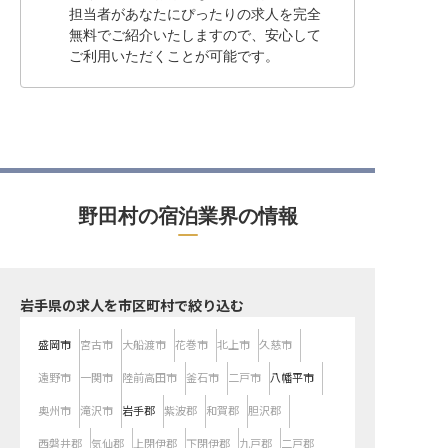
担当者があなたにぴったりの求人を完全
無料でご紹介いたしますので、安心して
ご利用いただくことが可能です。
野田村の宿泊業界の情報
岩手県の求人を市区町村で絞り込む
盛岡市
宮古市
大船渡市
花巻市
北上市
久慈市
遠野市
一関市
陸前高田市
釜石市
二戸市
八幡平市
奥州市
滝沢市
岩手郡
紫波郡
和賀郡
胆沢郡
西磐井郡
気仙郡
上閉伊郡
下閉伊郡
九戸郡
二戸郡