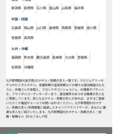
新潟県
長野県
石川県
富山県
山梨県
福井県
中国・四国
広島県
岡山県
山口県
島根県
鳥取県
愛媛県
香川県
徳島県
高知県
九州・沖縄
福岡県
熊本県
鹿児島県
長崎県
大分県
宮崎県
佐賀県
沖縄県
九戸郡野田村
(
岩手県
)のホテル・旅館の求人一覧です。ラグジュアリーホ
テルやビジネスホテル、老舗旅館や温泉旅館などの様々な宿泊施設はもち
ろん、仲居さんや支配人、フロントやコンシェルジュ、料理長やパティシ
エ、ブライダルコーディネーターまで、宿泊業界のあらゆる職種の求人を
ご用意しています。気になるホテル・旅館の求人があれば、まずはご登録
いただくか電話やメールでお問い合わせください。九戸郡野田村のホテ
ル・旅館の求人/採用情報に精通したキャリアアドバイザーが、あなたに最
適な求人をご紹介いたします。九戸郡野田村のホテル・旅館の求人・就
職・転職なら【おもてなしHR】