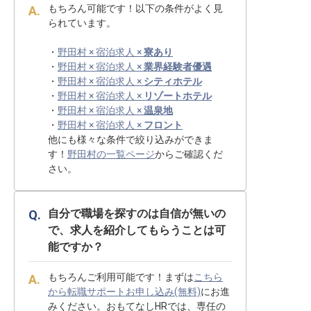
もちろん可能です！以下の条件がよく見
られています。
・
野田村 × 宿泊求人 ×
寮あり
・
野田村 × 宿泊求人 ×
業界経験者優遇
・
野田村 × 宿泊求人 ×
シティホテル
・
野田村 × 宿泊求人 ×
リゾートホテル
・
野田村 × 宿泊求人 ×
温泉地
・
野田村 × 宿泊求人 ×
フロント
他にも様々な条件で絞り込みができま
す！
野田村の一覧ページ
からご確認くだ
さい。
自分で職場を探すのは自信が無いの
で、求人を紹介してもらうことは可
能ですか？
もちろんご利用可能です！まずは
こちら
から転職サポートお申し込み(無料)
にお進
みください。おもてなしHRでは、専任の