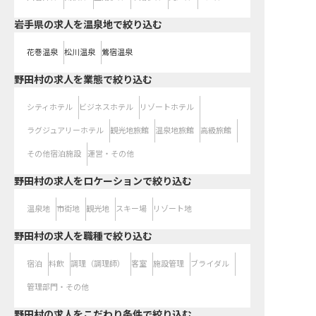
岩手県の求人を温泉地で絞り込む
花巻温泉
松川温泉
鶯宿温泉
野田村の求人を業態で絞り込む
シティホテル
ビジネスホテル
リゾートホテル
ラグジュアリーホテル
観光地旅館
温泉地旅館
高級旅館
その他宿泊施設
運営・その他
野田村の求人をロケーションで絞り込む
温泉地
市街地
観光地
スキー場
リゾート地
野田村の求人を職種で絞り込む
宿泊
料飲
調理（調理師）
客室
施設管理
ブライダル
管理部門・その他
野田村の求人をこだわり条件で絞り込む