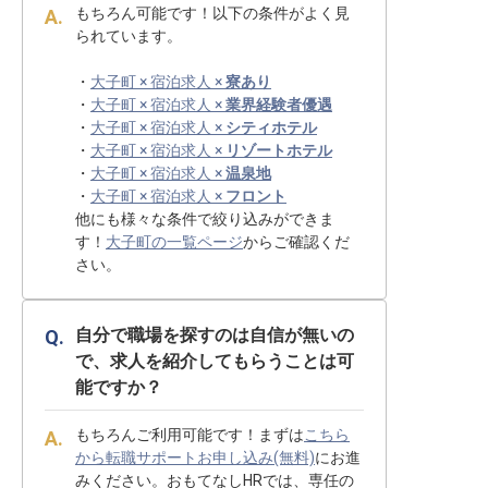
もちろん可能です！以下の条件がよく見
られています。
・
大子町 × 宿泊求人 ×
寮あり
・
大子町 × 宿泊求人 ×
業界経験者優遇
・
大子町 × 宿泊求人 ×
シティホテル
・
大子町 × 宿泊求人 ×
リゾートホテル
・
大子町 × 宿泊求人 ×
温泉地
・
大子町 × 宿泊求人 ×
フロント
他にも様々な条件で絞り込みができま
す！
大子町の一覧ページ
からご確認くだ
さい。
自分で職場を探すのは自信が無いの
で、求人を紹介してもらうことは可
能ですか？
もちろんご利用可能です！まずは
こちら
から転職サポートお申し込み(無料)
にお進
みください。おもてなしHRでは、専任の