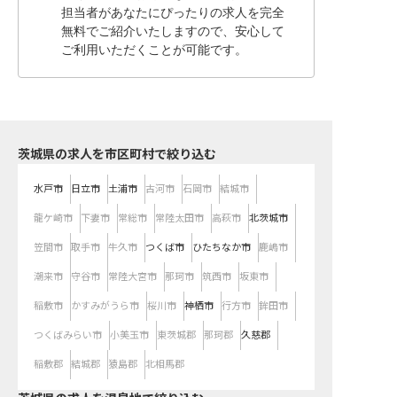
担当者があなたにぴったりの求人を完全
無料でご紹介いたしますので、安心して
ご利用いただくことが可能です。
茨城県の求人を市区町村で絞り込む
水戸市
日立市
土浦市
古河市
石岡市
結城市
龍ケ崎市
下妻市
常総市
常陸太田市
高萩市
北茨城市
笠間市
取手市
牛久市
つくば市
ひたちなか市
鹿嶋市
潮来市
守谷市
常陸大宮市
那珂市
筑西市
坂東市
稲敷市
かすみがうら市
桜川市
神栖市
行方市
鉾田市
つくばみらい市
小美玉市
東茨城郡
那珂郡
久慈郡
稲敷郡
結城郡
猿島郡
北相馬郡