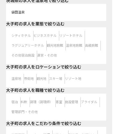
茨城県の求人を温泉地で絞り込む
袋田温泉
大子町の求人を業態で絞り込む
シティホテル
ビジネスホテル
リゾートホテル
ラグジュアリーホテル
観光地旅館
温泉地旅館
高級旅館
その他宿泊施設
運営・その他
大子町の求人をロケーションで絞り込む
温泉地
市街地
観光地
スキー場
リゾート地
大子町の求人を職種で絞り込む
宿泊
料飲
調理（調理師）
客室
施設管理
ブライダル
管理部門・その他
大子町の求人をこだわり条件で絞り込む