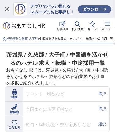
アプリでパッと探せる
ダウンロード
スムーズにお仕事探し！
ログイン
求人検索
転職相談
キープ
メニュー
求人・施設を探す
茨城県
久慈郡
大子町
中国語を活かせるのホテル 求人・転職・中途採用一覧
キープした求人
茨城県 / 久慈郡 / 大子町 / 中国語を活かせ
るのホテル 求人・転職・中途採用一覧
就職・転職 合同説明会
おもてなしHRでは、茨城県 / 久慈郡 / 大子町 / 中国語
を活かせるのホテル・旅館などの宿泊業界のお仕事
おもてなしHRについて
を多数ご紹介いたします。
ご利用の流れ
フロント・料飲など
選択
職種
よくある質問
全国または市区町村など
選択
勤務地
ホテル・宿泊業界情報コラム
給与・雇用形態・寮社宅あり など
選択
こだわり