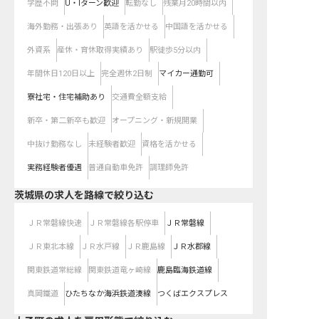
学歴不問
U・Iターン歓迎
転勤なし
残業月20時間以内
海外勤務・出張あり
英語を活かせる
中国語を活かせる
外資系
産休・育休取得実績あり
駅徒歩5分以内
年間休日120日以上
完全週休2日制
マイカー通勤可
寮社宅・住宅補助あり
交通費全額支給
新卒・第二新卒も歓迎
オープニング・新規開業
中抜け勤務なし
未経験者歓迎
資格を活かせる
実務経験者優遇
普通自動車免許
調理師免許
茨城県
の求人を路線で絞り込む
ＪＲ常磐線快速
ＪＲ常磐線各駅停車
ＪＲ常磐線
ＪＲ東北本線
ＪＲ水戸線
ＪＲ鹿島線
ＪＲ水郡線
関東鉄道常総線
関東鉄道竜ヶ崎線
鹿島臨海鉄道線
真岡鐵道
ひたちなか海浜鉄道湊線
つくばエクスプレス