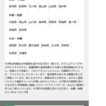
新潟県
長野県
石川県
富山県
山梨県
福井県
中国・四国
広島県
岡山県
山口県
島根県
鳥取県
愛媛県
香川県
徳島県
高知県
九州・沖縄
福岡県
熊本県
鹿児島県
長崎県
大分県
宮崎県
佐賀県
沖縄県
大子町
(
茨城県
)の
中国語を活かせる
の求人一覧です。ラグジュアリーホテ
ルやビジネスホテル、老舗旅館や温泉旅館などの様々な宿泊施設はもちろ
ん、仲居さんや支配人、フロントやコンシェルジュ、料理長やパティシ
エ、ブライダルコーディネーターまで、宿泊業界のあらゆる職種の求人を
ご用意しています。気になるホテル・旅館の求人があれば、まずはご登録
いただくか電話やメールでお問い合わせください。大子町の中国語を活か
せるの求人/採用情報に精通したキャリアアドバイザーが、あなたに最適な
求人をご紹介いたします。大子町の中国語を活かせるの求人・就職・転職
なら【おもてなしHR】