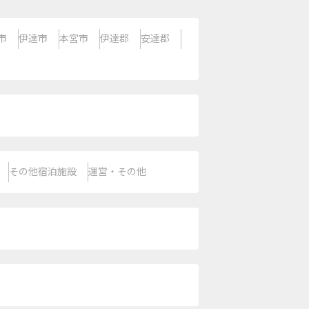
市
伊達市
本宮市
伊達郡
安達郡
その他宿泊施設
運営・その他