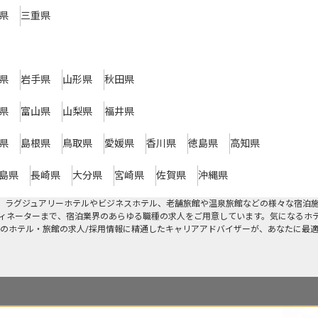
県
三重県
県
岩手県
山形県
秋田県
県
富山県
山梨県
福井県
県
島根県
鳥取県
愛媛県
香川県
徳島県
高知県
島県
長崎県
大分県
宮崎県
佐賀県
沖縄県
す。ラグジュアリーホテルやビジネスホテル、老舗旅館や温泉旅館などの様々な宿泊
ィネーターまで、宿泊業界のあらゆる職種の求人をご用意しています。気になるホ
のホテル・旅館の求人/採用情報に精通したキャリアアドバイザーが、あなたに最