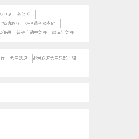
かせる
外資系
宅補助あり
交通費全額支給
者優遇
普通自動車免許
調理師免許
急行
会津鉄道
野岩鉄道会津鬼怒川線