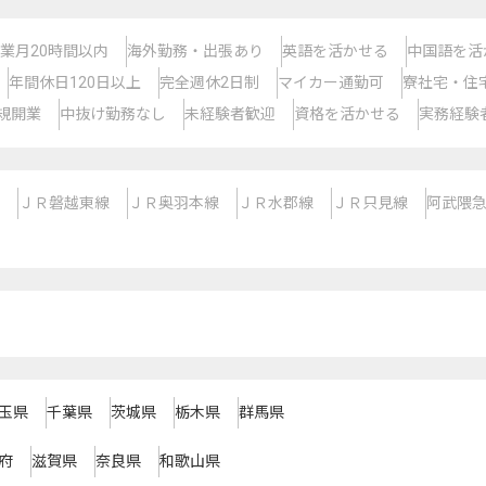
業月20時間以内
海外勤務・出張あり
英語を活かせる
中国語を活
年間休日120日以上
完全週休2日制
マイカー通勤可
寮社宅・住
規開業
中抜け勤務なし
未経験者歓迎
資格を活かせる
実務経験
ＪＲ磐越東線
ＪＲ奥羽本線
ＪＲ水郡線
ＪＲ只見線
阿武隈
玉県
千葉県
茨城県
栃木県
群馬県
府
滋賀県
奈良県
和歌山県