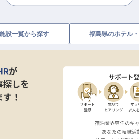
施設一覧から探す
福島県のホテル・
HR
が
サポート
事探しを
ます！
サポート

電話で

マッ
登録
ヒアリング
求人
宿泊業界専任のキ
あなたの転職活