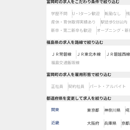
富岡町の求人をこだわり条件で絞り込む
学歴不問
U・Iターン歓迎
転勤なし
残
産休・育休取得実績あり
駅徒歩5分以内
新卒・第二新卒も歓迎
オープニング・新
福島県
の求人を路線で絞り込む
ＪＲ常磐線
ＪＲ東北本線
ＪＲ磐越西線
福島交通飯坂線
富岡町の求人を雇用形態で絞り込む
正社員
契約社員
パート・アルバイト
都道府県を変更して求人を絞り込む
関東
東京都
神奈川県
埼
近畿
大阪府
兵庫県
京都