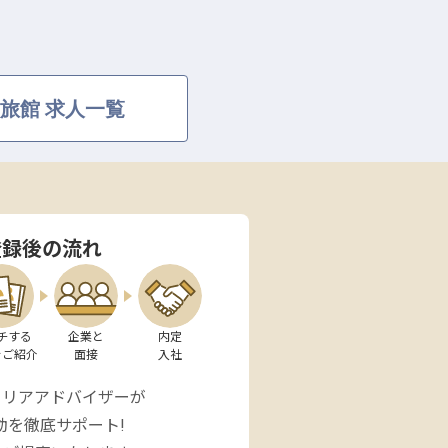
旅館 求人一覧
登録後の流れ
チする

企業と

内定

をご紹介
面接
入社
ャリアアドバイザーが
動を徹底サポート!