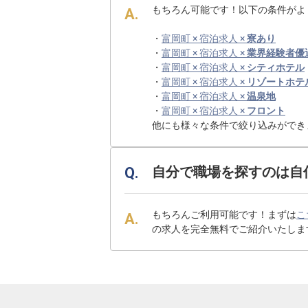
もちろん可能です！以下の条件がよ
・
富岡町 × 宿泊求人 ×
寮あり
・
富岡町 × 宿泊求人 ×
業界経験者優
・
富岡町 × 宿泊求人 ×
シティホテル
・
富岡町 × 宿泊求人 ×
リゾートホテ
・
富岡町 × 宿泊求人 ×
温泉地
・
富岡町 × 宿泊求人 ×
フロント
他にも様々な条件で絞り込みができ
自分で職場を探すのは自
もちろんご利用可能です！まずは
こ
の求人を完全無料でご紹介いたしま