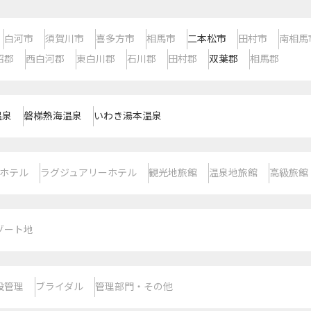
白河市
須賀川市
喜多方市
相馬市
二本松市
田村市
南相馬
沼郡
西白河郡
東白川郡
石川郡
田村郡
双葉郡
相馬郡
温泉
磐梯熱海温泉
いわき湯本温泉
ホテル
ラグジュアリーホテル
観光地旅館
温泉地旅館
高級旅館
ゾート地
設管理
ブライダル
管理部門・その他