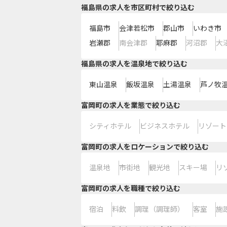
福島県の求人を市区町村で絞り込む
福島市
会津若松市
郡山市
いわき市
岩瀬郡
南会津郡
耶麻郡
河沼郡
大
福島県の求人を温泉地で絞り込む
東山温泉
飯坂温泉
土湯温泉
芦ノ牧
富岡町の求人を業態で絞り込む
シティホテル
ビジネスホテル
リゾート
富岡町の求人をロケーションで絞り込む
温泉地
市街地
観光地
スキー場
リ
富岡町の求人を職種で絞り込む
宿泊
料飲
調理（調理師）
客室
施