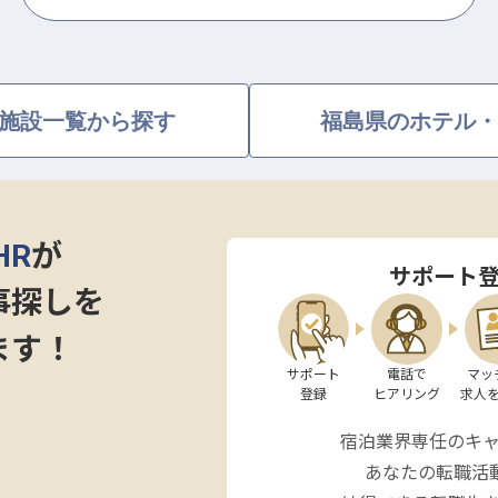
施設一覧から探す
福島県のホテル・
HR
が
サポート
事探しを
ます！
サポート

電話で

マッ
登録
ヒアリング
求人
宿泊業界専任のキ
あなたの転職活