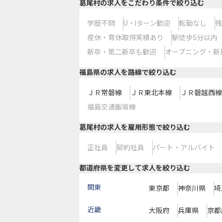
葛尾村の求人をこだわり条件で絞り込む
学歴不問
U・Iターン歓迎
転勤なし
残
産休・育休取得実績あり
駅徒歩5分以内
新卒・第二新卒も歓迎
オープニング・新
福島県
の求人を路線で絞り込む
ＪＲ常磐線
ＪＲ東北本線
ＪＲ磐越西線
福島交通飯坂線
葛尾村の求人を雇用形態で絞り込む
正社員
契約社員
パート・アルバイト
都道府県を変更して求人を絞り込む
関東
東京都
神奈川県
埼
近畿
大阪府
兵庫県
京都