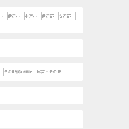
市
伊達市
本宮市
伊達郡
安達郡
その他宿泊施設
運営・その他