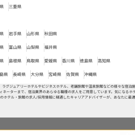
県
三重県
県
岩手県
山形県
秋田県
県
富山県
山梨県
福井県
県
島根県
鳥取県
愛媛県
香川県
徳島県
高知県
島県
長崎県
大分県
宮崎県
佐賀県
沖縄県
す。ラグジュアリーホテルやビジネスホテル、老舗旅館や温泉旅館などの様々な宿泊
ィネーターまで、宿泊業界のあらゆる職種の求人をご用意しています。気になるホ
のホテル・旅館の求人/採用情報に精通したキャリアアドバイザーが、あなたに最