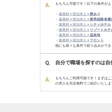
もちろん可能です！以下の条件がよ
・
葛尾村 × 宿泊求人 ×
寮あり
・
葛尾村 × 宿泊求人 ×
業界経験者優
・
葛尾村 × 宿泊求人 ×
シティホテル
・
葛尾村 × 宿泊求人 ×
リゾートホテ
・
葛尾村 × 宿泊求人 ×
温泉地
・
葛尾村 × 宿泊求人 ×
フロント
他にも様々な条件で絞り込みができ
自分で職場を探すのは自
もちろんご利用可能です！まずは
こ
の求人を完全無料でご紹介いたしま