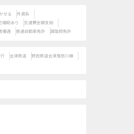
かせる
外資系
宅補助あり
交通費全額支給
者優遇
普通自動車免許
調理師免許
急行
会津鉄道
野岩鉄道会津鬼怒川線