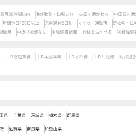
業月20時間以内
海外勤務・出張あり
英語を活かせる
中国語を活
年間休日120日以上
完全週休2日制
マイカー通勤可
寮社宅・住
規開業
中抜け勤務なし
未経験者歓迎
資格を活かせる
実務経験
ＪＲ磐越東線
ＪＲ奥羽本線
ＪＲ水郡線
ＪＲ只見線
阿武隈
玉県
千葉県
茨城県
栃木県
群馬県
府
滋賀県
奈良県
和歌山県