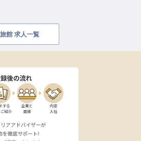
旅館 求人一覧
登録後の流れ
チする

企業と

内定

をご紹介
面接
入社
ャリアアドバイザーが
動を徹底サポート!