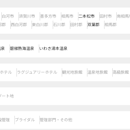
白河市
須賀川市
喜多方市
相馬市
二本松市
田村市
南相馬
沼郡
西白河郡
東白川郡
石川郡
田村郡
双葉郡
相馬郡
温泉
磐梯熱海温泉
いわき湯本温泉
ホテル
ラグジュアリーホテル
観光地旅館
温泉地旅館
高級旅館
ゾート地
設管理
ブライダル
管理部門・その他