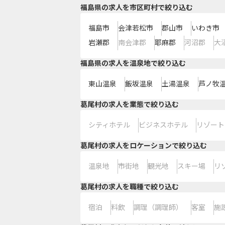
福島県の求人を市区町村で絞り込む
福島市
会津若松市
郡山市
いわき市
岩瀬郡
南会津郡
耶麻郡
河沼郡
大
福島県の求人を温泉地で絞り込む
東山温泉
飯坂温泉
土湯温泉
芦ノ牧
葛尾村の求人を業態で絞り込む
シティホテル
ビジネスホテル
リゾート
葛尾村の求人をロケーションで絞り込む
温泉地
市街地
観光地
スキー場
リ
葛尾村の求人を職種で絞り込む
宿泊
料飲
調理（調理師）
客室
施