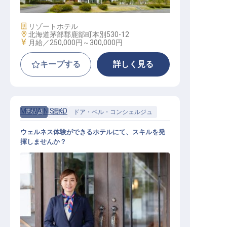
施設業態
リゾートホテル
勤務地
北海道茅部郡鹿部町本別530-12
給与
月給／250,000円～
300,000円
キープする
詳しく見る
MUWA NISEKO
正社員
宿泊
ドア・ベル・コンシェルジュ
ウェルネス体験ができるホテルにて、スキルを発
揮しませんか？