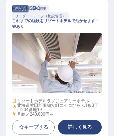
MUWA NISEKO
正社員
施設管理
リーダー・チーフ（施設管理）
これまでの経験をリゾートホテルで活かせます！
寮あり
チーフエンジニア
施設業態
リゾートホテル
ラグジュアリーホテル
北海道虻田郡俱知安町ニセコひらふ1条3丁
勤務地
目204番地19
給与
月給／240,000円～
キープする
詳しく見る