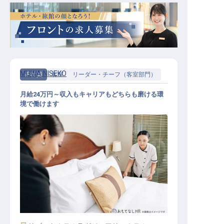
MUWA NISEKO
正社員
客室
リーダー・チーフ（客室部門）
月給24万円～収入もキャリアもどちらも磨ける環
境で働けます
アシスタントエグゼクティブハウス
キーパー