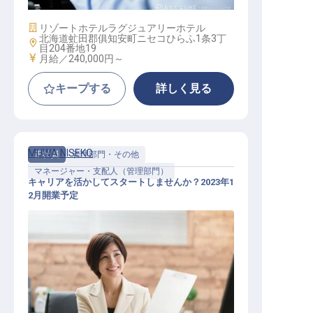
施設業態
リゾートホテル
ラグジュアリーホテル
北海道虻田郡俱知安町ニセコひらふ1条3丁
勤務地
目204番地19
給与
月給／240,000円～
キープする
詳しく見る
MUWA NISEKO
正社員
管理部門・その他
マネージャー・支配人（管理部門）
キャリアを活かしてスタートしませんか？2023年1
2月開業予定