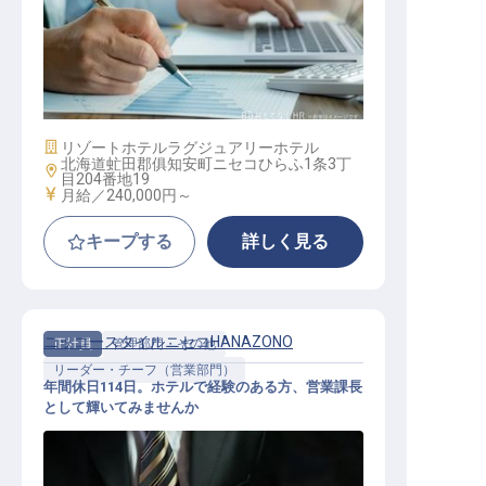
予約セールスエージェント
施設業態
リゾートホテル
ラグジュアリーホテル
北海道虻田郡俱知安町ニセコひらふ1条3丁
勤務地
目204番地19
給与
月給／240,000円～
キープする
詳しく見る
ニッコースタイルニセコHANAZONO
正社員
管理部門・その他
リーダー・チーフ（営業部門）
年間休日114日。ホテルで経験のある方、営業課長
として輝いてみませんか