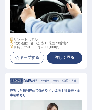
ドライバー兼施設管理
施設業態
リゾートホテル
勤務地
北海道虻田郡倶知安町花園79番地2
給与
月給／250,000円～
300,000円
キープする
詳しく見る
MUWA NISEKO
正社員
管理部門・その他
総務・経理・人事
充実した福利厚生で働きやすい環境！社員寮・食
事補助あり