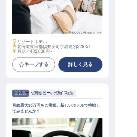
客室課長（エグゼクティブ・ハウス
キーパー）
施設業態
リゾートホテル
勤務地
北海道虻田郡倶知安町字岩尾別328-51
給与
月給／435,000円～
キープする
詳しく見る
シャレー・アイビー・ワイス
正社員
管理部門・その他
送迎
月給最大30万円をご用意。新しいホテルで挑戦し
てみませんか？