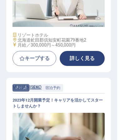
経理マネージャ―
施設業態
リゾートホテル
勤務地
北海道虻田郡倶知安町花園79番地2
給与
月給／300,000円～
450,000円
キープする
詳しく見る
MUWA NISEKO
正社員
宿泊
宿泊予約
2023年12月開業予定！キャリアを活かしてスター
トしませんか？