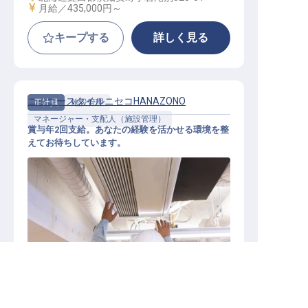
給与
月給／435,000円～
キープする
詳しく見る
ニッコースタイルニセコHANAZONO
正社員
施設管理
マネージャー・支配人（施設管理）
賞与年2回支給。あなたの経験を活かせる環境を整
えてお待ちしています。
施設管理・メンテナンスマネージャ
求人を紹介してもらう
ー