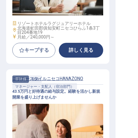
採用マネージャー
施設業態
リゾートホテル
ラグジュアリーホテル
北海道虻田郡俱知安町ニセコひらふ1条3丁
勤務地
目204番地19
給与
月給／240,000円～
キープする
詳しく見る
ニッコースタイルニセコHANAZONO
正社員
宿泊
マネージャー・支配人（宿泊部門）
43.5万円と好待遇の給与設定。経験を活かし新規
開業を盛り上げませんか