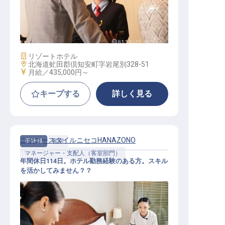
宿泊課長（フロントオフィスマネー
ジャー）
施設業態
リゾートホテル
勤務地
北海道虻田郡倶知安町字岩尾別328-51
給与
月給／435,000円～
キープする
詳しく見る
ニッコースタイルニセコHANAZONO
正社員
客室
マネージャー・支配人（客室部門）
年間休日114日。ホテル勤務経験のある方。スキル
を活かしてみません？？