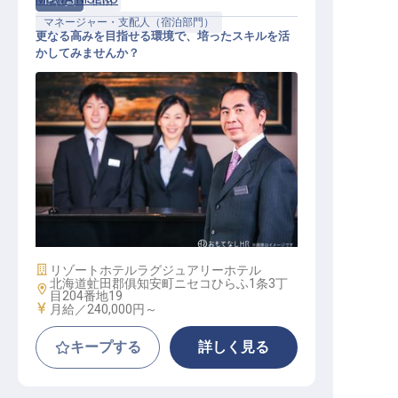
正社員
宿泊
マネージャー・支配人（宿泊部門）
更なる高みを目指せる環境で、培ったスキルを活
かしてみませんか？
ゲストリレーションマネージャー
施設業態
リゾートホテル
ラグジュアリーホテル
北海道虻田郡俱知安町ニセコひらふ1条3丁
勤務地
目204番地19
給与
月給／240,000円～
キープする
詳しく見る