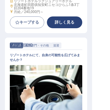
施設業態
リゾートホテル
ラグジュアリーホテル
北海道虻田郡俱知安町ニセコひらふ1条3丁
勤務地
目204番地19
給与
月給／240,000円～
キープする
詳しく見る
MUWA NISEKO
正社員
管理部門・その他
送迎
リゾートホテルにて、自身の可能性を広げてみま
せんか？
ゲストサービスエージェント（ドラ
イバー）