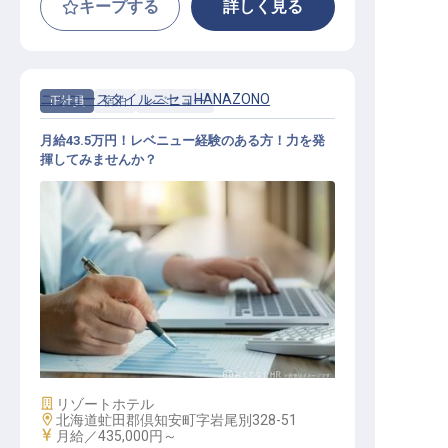
キープする
詳しく見る
ニッコースタイルニセコHANAZONO
正社員
宿泊
レベニュー
月給43.5万円！レベニュー経験のある方！力を発
揮してみませんか？
レベニューマネージャー
施設業態
リゾートホテル
勤務地
北海道虻田郡倶知安町字岩尾別328-51
給与
月給／435,000円～