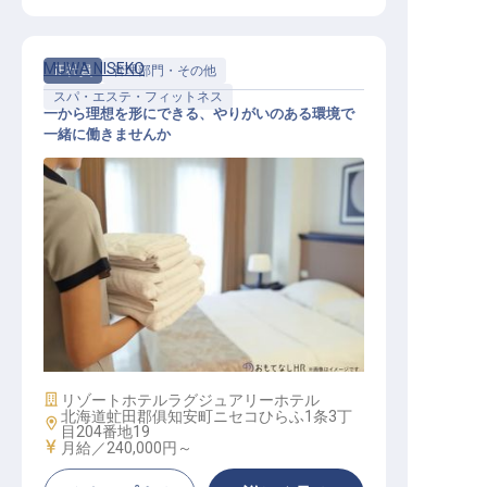
MUWA NISEKO
正社員
管理部門・その他
スパ・エステ・フィットネス
一から理想を形にできる、やりがいのある環境で
一緒に働きませんか
スパ セラピスト
施設業態
リゾートホテル
ラグジュアリーホテル
北海道虻田郡俱知安町ニセコひらふ1条3丁
勤務地
目204番地19
給与
月給／240,000円～