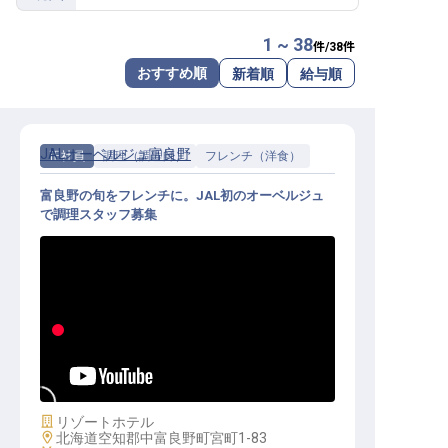
転職サポートに申し込む
無料
1 ~ 38
件/
38
件
おすすめ順
新着順
給与順
採用をお考えの企業様へ
JALオーベルジュ富良野
正社員
調理（調理師）
フレンチ（洋食）
富良野の旬をフレンチに。JAL初のオーベルジュ
で調理スタッフ募集
洋食調理│月給25万円～／JALオー
ベルジュ全国第1弾のオープニング
／未経験・U・Iターン歓迎
施設業態
リゾートホテル
勤務地
北海道空知郡中富良野町宮町1-83