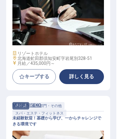
営業課長
施設業態
リゾートホテル
勤務地
北海道虻田郡倶知安町字岩尾別328-51
給与
月給／435,000円～
キープする
詳しく見る
MUWA NISEKO
正社員
管理部門・その他
スパ・エステ・フィットネス
未経験歓迎！基礎から学び、一からチャレンジで
きる環境です