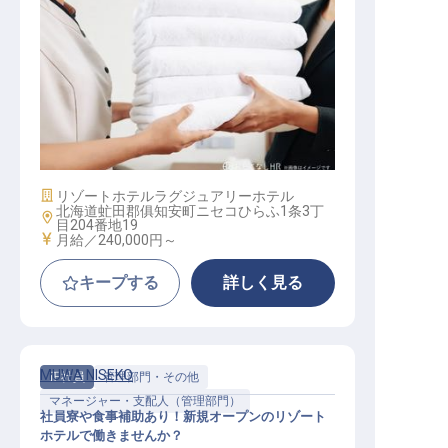
スパ ホスト・ホステス
施設業態
リゾートホテル
ラグジュアリーホテル
北海道虻田郡俱知安町ニセコひらふ1条3丁
勤務地
目204番地19
給与
月給／240,000円～
キープする
詳しく見る
MUWA NISEKO
正社員
管理部門・その他
マネージャー・支配人（管理部門）
社員寮や食事補助あり！新規オープンのリゾート
ホテルで働きませんか？