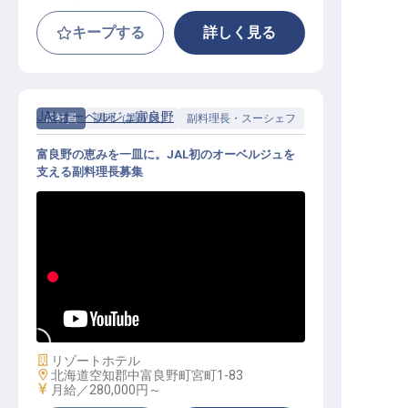
キープする
詳しく見る
JALオーベルジュ富良野
正社員
調理（調理師）
副料理長・スーシェフ
富良野の恵みを一皿に。JAL初のオーベルジュを
支える副料理長募集
副料理長│月給28万円～／JALオー
ベルジュ全国第1弾／地元食材を主
役にしたオーベルジュの厨房
施設業態
リゾートホテル
勤務地
北海道空知郡中富良野町宮町1-83
給与
月給／280,000円～