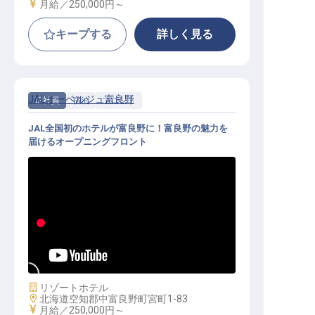
給与
月給／250,000円～
キープする
詳しく見る
JALオーベルジュ富良野
正社員
宿泊
フロント
JAL全国初のホテルが富良野に！富良野の魅力を
届けるオープニングフロント
フロント│月給25万円～／JALオー
ベルジュ全国第1弾のオープニング
／U・Iターン・住宅手当あり
施設業態
リゾートホテル
勤務地
北海道空知郡中富良野町宮町1-83
給与
月給／250,000円～