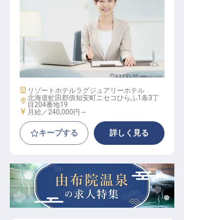
経理スタッフ
施設業態
リゾートホテル
ラグジュアリーホテル
北海道虻田郡俱知安町ニセコひらふ1条3丁
勤務地
目204番地19
給与
月給／240,000円～
キープする
詳しく見る