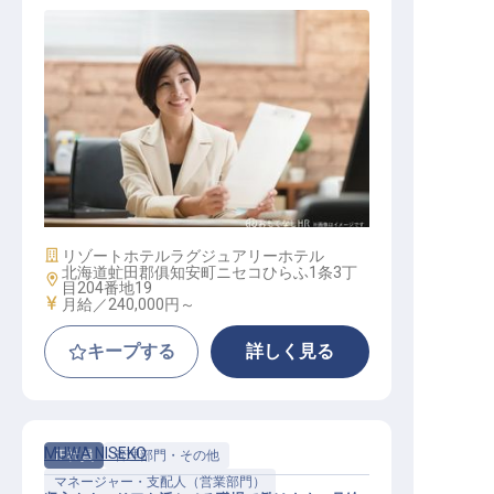
人事・総務マネージャー
施設業態
リゾートホテル
ラグジュアリーホテル
北海道虻田郡俱知安町ニセコひらふ1条3丁
勤務地
目204番地19
給与
月給／240,000円～
キープする
詳しく見る
MUWA NISEKO
正社員
管理部門・その他
マネージャー・支配人（営業部門）