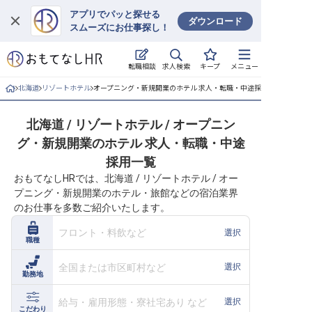
アプリでパッと探せる
ダウンロード
スムーズにお仕事探し！
ログイン
求人検索
転職相談
キープ
メニュー
求人・施設を探す
北海道
リゾートホテル
オープニング・新規開業のホテル 求人・転職・中途採用一覧
キープした求人
北海道 / リゾートホテル / オープニン
グ・新規開業のホテル 求人・転職・中途
就職・転職 合同説明会
採用一覧
おもてなしHRでは、北海道 / リゾートホテル / オー
おもてなしHRについて
プニング・新規開業のホテル・旅館などの宿泊業界
のお仕事を多数ご紹介いたします。
ご利用の流れ
フロント・料飲など
選択
職種
よくある質問
全国または市区町村など
選択
勤務地
ホテル・宿泊業界情報コラム
給与・雇用形態・寮社宅あり など
選択
こだわり