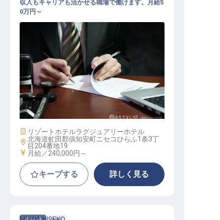
収入もキャリアも活かせる職場で働けます。月給5
0万円～
営業部門・部長
施設業態
リゾートホテル
ラグジュアリーホテル
北海道虻田郡俱知安町ニセコひらふ1条3丁
勤務地
目204番地19
給与
月給／240,000円～
キープする
詳しく見る
MUWA NISEKO