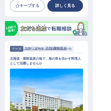
キープする
詳しく見る
リブマックスリゾート 函館 鹿部温泉
正社員
調理（調理師）
調理部門その他
北海道・鹿部温泉の地で、海の幸を活かす料理人
として活躍しませんか
調理スタッフ｜月給27万円～30万円
／寮費2万円控除／北海道・温泉地
／急募