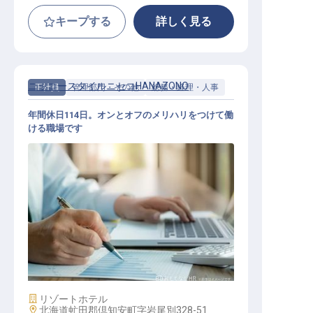
キープする
詳しく見る
ニッコースタイルニセコHANAZONO
正社員
管理部門・その他
総務・経理・人事
年間休日114日。オンとオフのメリハリをつけて働
ける職場です
人事・労務課長
施設業態
リゾートホテル
勤務地
北海道虻田郡倶知安町字岩尾別328-51