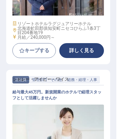
バトラー（執事）
施設業態
リゾートホテル
ラグジュアリーホテル
北海道虻田郡俱知安町ニセコひらふ1条3丁
勤務地
目204番地19
給与
月給／240,000円～
キープする
詳しく見る
シャレー・アイビー・ワイス
正社員
管理部門・その他
総務・経理・人事
給与最大45万円。新規開業のホテルで経理スタッ
フとして活躍しませんか