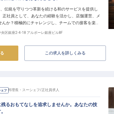
HI BARでは、伝統を守りつつ革新を続ける和のサービスを提供し
000円、正社員として、あなたの経験を活かし、店舗運営、メ
せんか？積極的にチャレンジし、チームでの接客を楽し
の中心で、あなたの新しい物語を始めましょう。
央区銀座2-4-18 アルボーレ銀座ビル8F
る
この求人を詳しくみる
の
副料理長・スーシェフ
/
正社員
求人
シェフ
に残るおもてなしを追求しませんか。あなたの技
す。