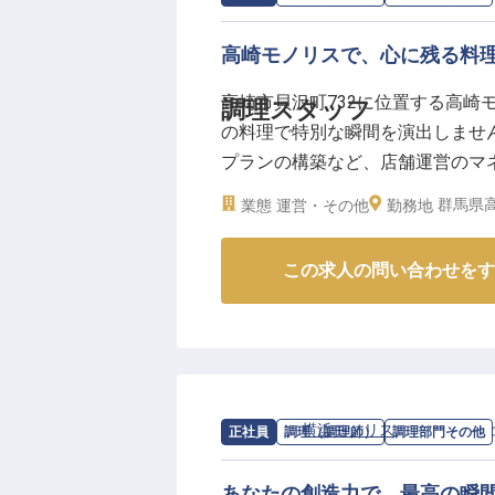
高崎モノリスで、心に残る料
高崎市貝沢町732に位置する高崎
調理スタッフ
の料理で特別な瞬間を演出しませ
プランの構築など、店舗運営のマ
スディナー、結婚式など、多彩な
群馬県高
業態
運営・その他
勤務地
い。経験を活かし、多彩なスキルを磨き
円。正社員として、あなたの可能
この求人の問い合わせをす
※2025年05月19日時点の情報です
求人情報：
横浜モノリス
の
調理部門そ
正社員
調理（調理師）
調理部門その他
あなたの創造力で、最高の瞬