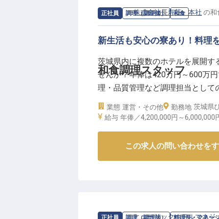
求人情報：
株式会社長寿荘 本社
の
和
正社員
調理（調理師）
和食
新生活も安心の寮あり！料理
茨城県内に複数のホテルを展開す
和食調理スタッフ
せんか？年俸は420万円～600
理・品質管理など調理担当として
完備し、移住の際の住まいのサポ
茨城県ひ
業態
運営・その他
勤務地
ジできます。「食」を通してお客
給与
年俸／4,200,000円～
6,000,000
の求人は2024年1月23日時点の情
この求人の問い合わせをす
求人情報：
ヒューリックホテルマネジ
正社員
調理（調理師）
料理長・マネー