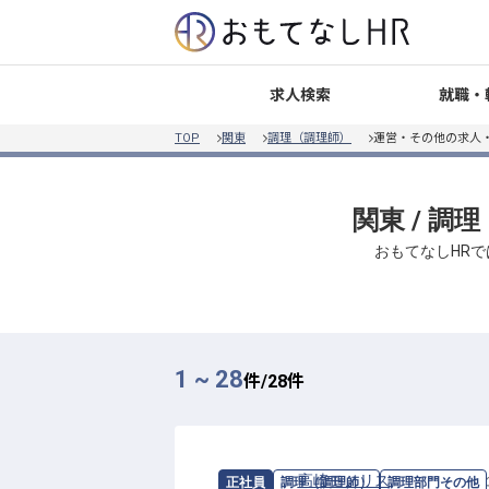
就職・
求人検索
TOP
関東
調理（調理師）
運営・その他の求人
関東 / 調
おもてなしHRで
1 ~ 28
件/
28
件
求人情報：
高崎モノリス
の
調理部門そ
正社員
調理（調理師）
調理部門その他