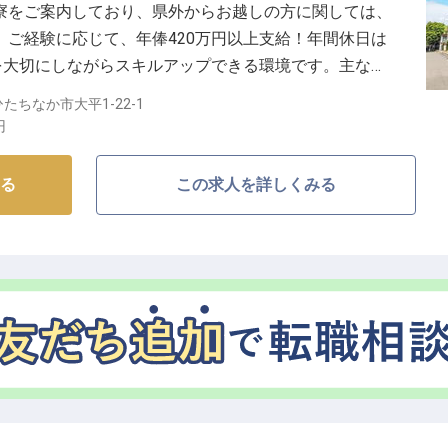
寮をご案内しており、県外からお越しの方に関しては、
ご経験に応じて、年俸420万円以上支給！年間休日は
を大切にしながらスキルアップできる環境です。主な業
の業務全般をお任せしており、食材の発注や下ごしら
たちなか市大平1-22-1
管理や衛生管理も行なっていただきます。※この求人は
円
る
この求人を詳しくみる