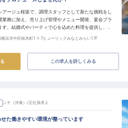
レアージュ桜坂で、調理スタッフとして新たな挑戦をし
理業務に加え、売り上げ管理やメニュー開発、宴会プラ
ます。結婚式やパーティで心を込めた料理を提供し、特
ジションです。実務経験者歓迎！月給235,000円～
横浜市中区桜木町1-1-7ヒューリックみなとみらい17F
たのスキルを活かしてください。
る
この求人を詳しくみる
レンチ（洋食）
/
正社員
求人
）
わせた働きやすい環境が整っています