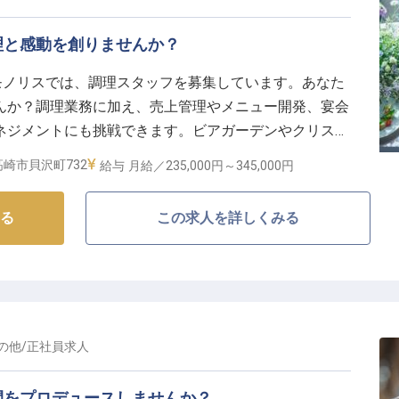
理と感動を創りませんか？
モノリスでは、調理スタッフを募集しています。あなた
んか？調理業務に加え、売上管理やメニュー開発、宴会
ネジメントにも挑戦できます。ビアガーデンやクリスマ
イベントでお客様の心をつかむ料理を提供してくださ
崎市貝沢町732
給与
月給／235,000円～
345,000円
たい方、大歓迎です！月給235,000円～345,000
性を広げましょう。
る
この求人を詳しくみる
の他
/
正社員
求人
間をプロデュースしませんか？