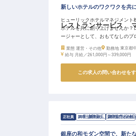
新しいホテルのワクワクを共
ヒューリックホテルマネジメント
レストランサービス 
ホテルを共に創り上げませんか？
ージャーとして、おもてなしのプロ
で、あなたの経験と情熱をお待ち
東京都中
業態
運営・その他
勤務地
す！
給与
月給／261,000円～
339,000円
※2025年04月17日時点の情報です
この求人の問い合わせをす
求人情報：
SHARI THE TOKYO SUSHI 
正社員
調理（調理師）
調理部門その他
銀座の和モダン空間で、新た