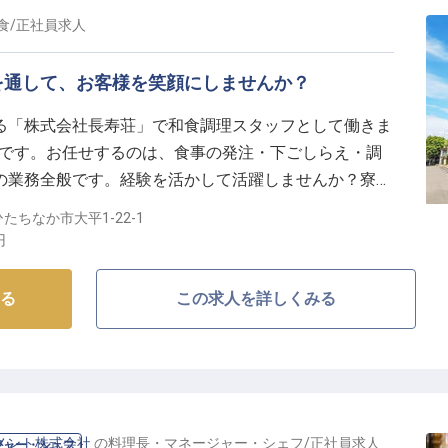
食
/
正社員
求人
を通して、お客様を笑顔にしませんか？
る「株式会社長寿荘」で和食調理スタッフとして働きま
万円です。お任せするのは、食事の発注・下ごしらえ・調
の業務全般です。経験を活かして活躍しませんか？寮を
ートあり！新たな土地で働きたい方も安心してチャレン
たちなか市大平1-22-1
様の滞在を彩り、笑顔と感動体験を届けませんか？※こ
円
報です
る
この求人を詳しくみる
メント株式会社
の
料理長・マネージャー・シェフ
/
正社員
求人
ジャー・シェフ