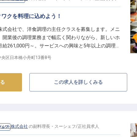
クワクを料理に込めよう！
株式会社で、洋食調理の主任クラスを募集します。メニ
、開業後の調理業務まで幅広く関わりながら、新しいホ
給261,000円～。サービスへの興味と5年以上の調理経
ています！
央区日本橋小舟町13番8号
る
この求人を詳しくみる
メント株式会社
の
副料理長・スーシェフ
/
正社員
求人
シェフ