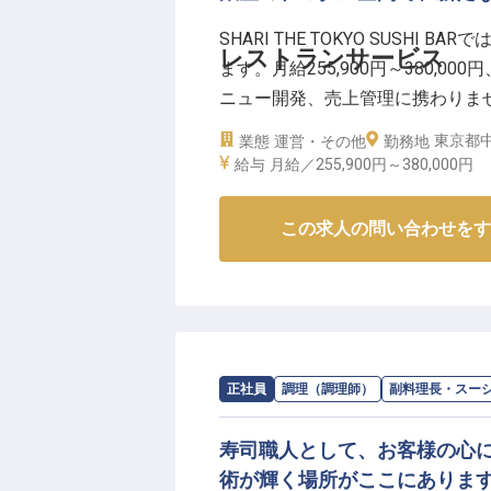
SHARI THE TOKYO SUS
レストランサービス
ます。月給255,900円～380,
ニュー開発、売上管理に携わりま
める方をお待ちしています。銀座
東京都中
業態
運営・その他
勤務地
※2025年05月19日時点の情報です
給与
月給／255,900円～
380,000円
この求人の問い合わせをす
求人情報：
the SUSHI／アンダーズ東京
正社員
調理（調理師）
副料理長・スー
寿司職人として、お客様の心
術が輝く場所がここにありま