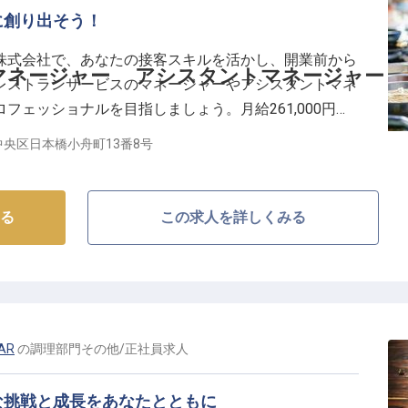
に創り出そう！
株式会社で、あなたの接客スキルを活かし、開業前から
マネージャー アシスタントマネージャー
レストランサービスのマネージャーやアシスタントマネ
フェッショナルを目指しましょう。月給261,000円～
しています。海外ゲスト対応も楽しめる方、大歓迎で
央区日本橋小舟町13番8号
る
この求人を詳しくみる
BAR
の
調理部門その他
/
正社員
求人
な挑戦と成長をあなたとともに