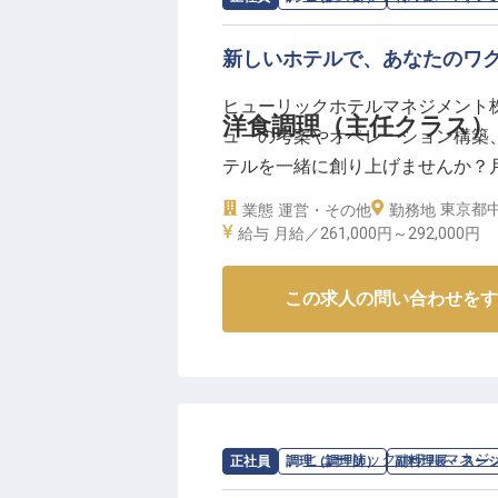
新しいホテルで、あなたのワ
ヒューリックホテルマネジメント
洋食調理（主任クラス）
ューの考案やオペレーション構築
テルを一緒に創り上げませんか？月
験を持つあなたの挑戦をお待ちし
東京都中
業態
運営・その他
勤務地
※2025年04月17日時点の情報です
給与
月給／261,000円～
292,000円
この求人の問い合わせをす
求人情報：
ヒューリックホテルマネジ
正社員
調理（調理師）
副料理長・スー