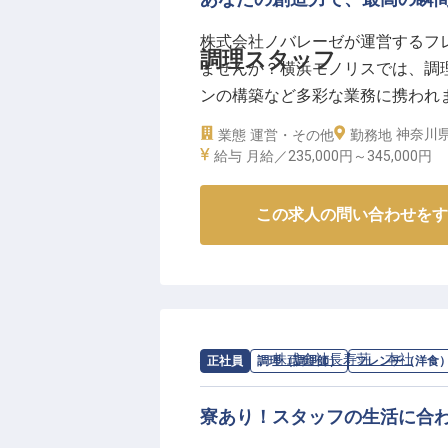
株式会社ノバレーゼが運営するフ
調理スタッフ
ませんか？横浜モノリスでは、調
ンの構築など多彩な業務に携われ
別な時間を演出するやりがいあるポ
神奈川県
業態
運営・その他
勤務地
345,000円、正社員としてあな
給与
月給／235,000円～
345,000円
※2025年05月19日時点の情報です
この求人の問い合わせをす
求人情報：
株式会社長寿荘 本社
の
フ
正社員
調理（調理師）
フレンチ（洋食
寮あり！スタッフの生活に合