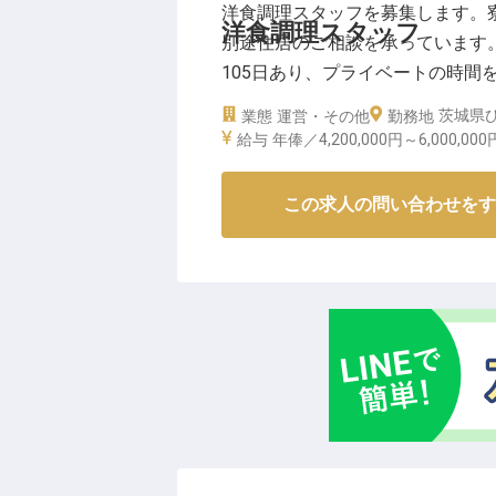
洋食調理スタッフを募集します。
洋食調理スタッフ
別途住居のご相談を承っています。
105日あり、プライベートの時間
務内容としては、調理担当として
茨城県ひ
業態
運営・その他
勤務地
え、調理はもちろん、食品の品質
給与
年俸／4,200,000円～
6,000,000
2024年1月23日時点の情報です
この求人の問い合わせをす