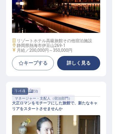
ナイトフロントスタッフ（未経験OK
／家電完備の寮／月9日休／夜勤専
任）
施設業態
リゾートホテル
高級旅館
その他宿泊施設
勤務地
静岡県熱海市伊豆山269-1
給与
月給／200,000円～
350,000円
キープする
詳しく見る
お宿うち山
正社員
宿泊
マネージャー・支配人（宿泊部門）
大正ロマンをモチーフにした旅館で、新たなキャ
リアをスタートさせませんか