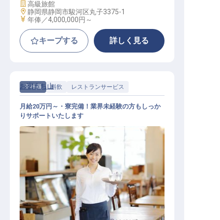
施設業態
高級旅館
勤務地
静岡県静岡市駿河区丸子3375-1
給与
年俸／4,000,000円～
キープする
詳しく見る
お宿うち山
正社員
料飲
レストランサービス
月給20万円～・寮完備！業界未経験の方もしっか
りサポートいたします
料飲