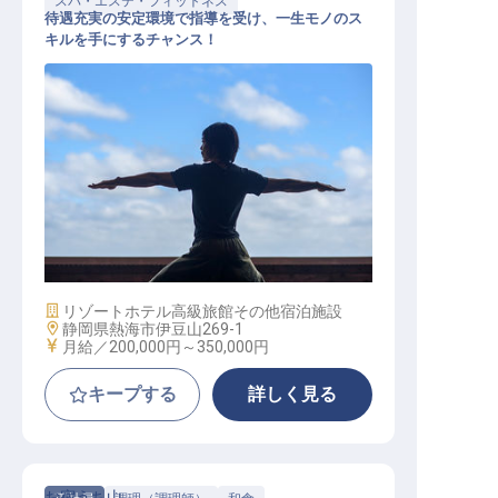
スパ・エステ・フィットネス
待遇充実の安定環境で指導を受け、一生モノのス
キルを手にするチャンス！
コンディショニングセラピスト（家
電完備の寮あり／月9日休み／食事
補助）
施設業態
リゾートホテル
高級旅館
その他宿泊施設
勤務地
静岡県熱海市伊豆山269-1
給与
月給／200,000円～
350,000円
キープする
詳しく見る
お宿うち山