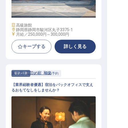
ン支援あり／年休110日／月曜定休
施設業態
高級旅館
勤務地
静岡県静岡市駿河区丸子3375-1
給与
月給／250,000円～
300,000円
キープする
詳しく見る
泉ヶ谷 工芸ノ宿 和楽
契約社員
宿泊
宿泊予約
【業界経験者優遇】宿泊をバックオフィスで支え
るおもてなしをしませんか？