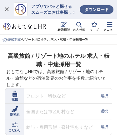
アプリでパッと探せる
ダウンロード
スムーズにお仕事探し！
ログイン
求人検索
転職相談
キープ
メニュー
求人・施設を探す
高級旅館
リゾート地のホテル 求人・転職・中途採用一覧
キープした求人
高級旅館 / リゾート地のホテル 求人・転
職・中途採用一覧
就職・転職 合同説明会
おもてなしHRでは、高級旅館 / リゾート地のホテ
ル・旅館などの宿泊業界のお仕事を多数ご紹介いた
おもてなしHRについて
します。
ご利用の流れ
フロント・料飲など
選択
職種
よくある質問
全国または市区町村など
選択
勤務地
ホテル・宿泊業界情報コラム
給与・雇用形態・寮社宅あり など
選択
こだわり