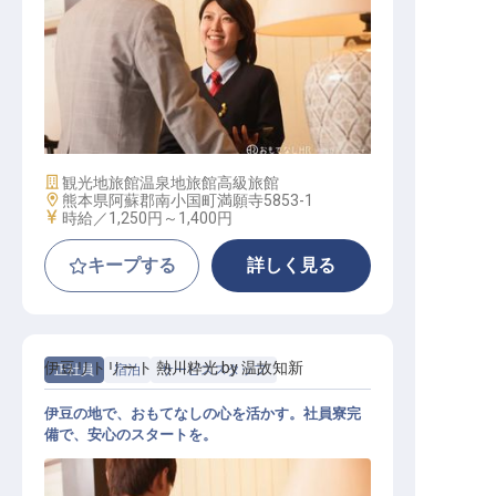
配膳スタッフ
施設業態
観光地旅館
温泉地旅館
高級旅館
勤務地
熊本県阿蘇郡南小国町満願寺5853-1
給与
時給／1,250円～
1,400円
キープする
詳しく見る
伊豆リトリート 熱川粋光 by 温故知新
正社員
宿泊
サービススタッフ
伊豆の地で、おもてなしの心を活かす。社員寮完
備で、安心のスタートを。