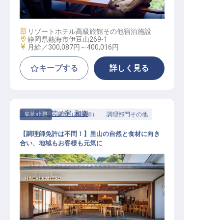
給30万円～／家電完備の寮あり）
施設業態
リゾートホテル
高級旅館
その他宿泊施設
勤務地
静岡県熱海市伊豆山269-1
給与
月給／300,087円～
400,016円
キープする
詳しく見る
泉ヶ谷 工芸ノ宿 和楽
契約社員
調理（調理師）
調理部門その他
【調理師免許は不問！】里山の自然と食材に向き
合い、地域もお客様も元気に
調理スタッフ│月給25万～／UIター