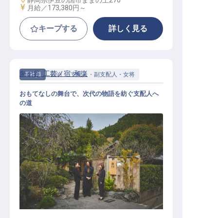
静岡県伊豆の国市ままの上270
給与
月給／173,380円～
キープする
詳しく見る
泉ヶ谷 工芸ノ宿 和楽
正社員
宿泊
支配人・副支配人・女将
おもてなしの舞台で、次代の物語を紡ぐ支配人へ
の道
支配人候補