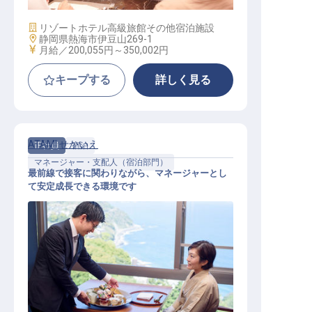
施設業態
リゾートホテル
高級旅館
その他宿泊施設
勤務地
静岡県熱海市伊豆山269-1
給与
月給／200,055円～
350,002円
キープする
詳しく見る
ATAMI せかいえ
正社員
宿泊
マネージャー・支配人（宿泊部門）
最前線で接客に関わりながら、マネージャーとし
て安定成長できる環境です
マネージャー候補（月9日休み／月