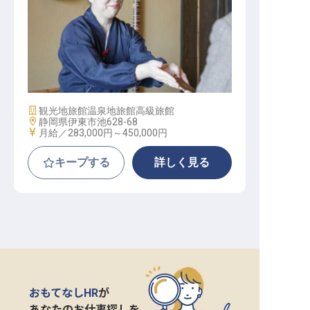
マネージャー・支配人（単身個室寮
／月8～9日休み／月給28.3万円～）
施設業態
観光地旅館
温泉地旅館
高級旅館
勤務地
静岡県伊東市池628-68
給与
月給／283,000円～
450,000円
キープする
詳しく見る
おもてなしHR
が
あなたのお仕事探しを