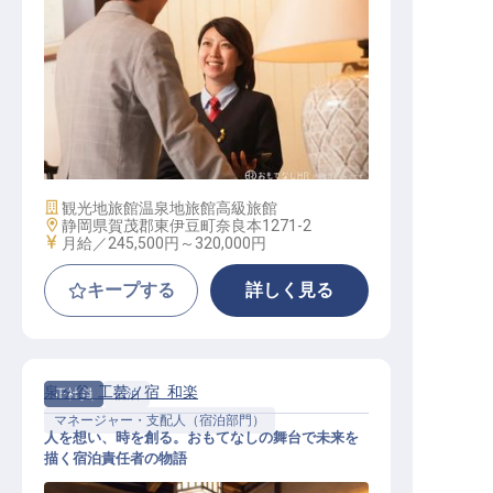
サービススタッフ
施設業態
観光地旅館
温泉地旅館
高級旅館
勤務地
静岡県賀茂郡東伊豆町奈良本1271-2
給与
月給／245,500円～
320,000円
キープする
詳しく見る
泉ヶ谷 工芸ノ宿 和楽
正社員
宿泊
マネージャー・支配人（宿泊部門）
人を想い、時を創る。おもてなしの舞台で未来を
描く宿泊責任者の物語