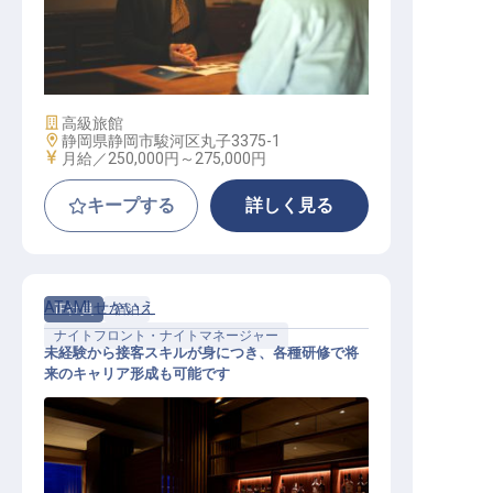
宿泊予約管理業務│月給25万～／UI
ターン支援／年休110日／月曜定休
施設業態
高級旅館
勤務地
静岡県静岡市駿河区丸子3375-1
給与
月給／250,000円～
275,000円
キープする
詳しく見る
ATAMI せかいえ
正社員
宿泊
ナイトフロント・ナイトマネージャー
未経験から接客スキルが身につき、各種研修で将
来のキャリア形成も可能です