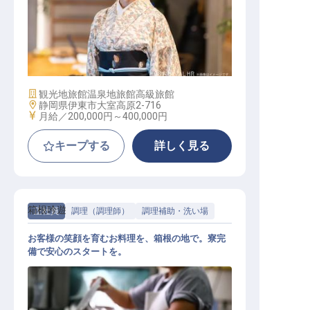
フロント
施設業態
観光地旅館
温泉地旅館
高級旅館
勤務地
静岡県伊東市大室高原2-716
給与
月給／200,000円～
400,000円
キープする
詳しく見る
箱根吟遊
正社員
調理（調理師）
調理補助・洗い場
お客様の笑顔を育むお料理を、箱根の地で。寮完
備で安心のスタートを。