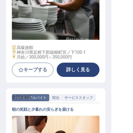
調理補助スタッフ
施設業態
高級旅館
勤務地
神奈川県足柄下郡箱根町宮ノ下100-1
給与
月給／300,000円～
350,000円
キープする
詳しく見る
合同会社9
パート・アルバイト
宿泊
サービススタッフ
朝の笑顔と夕暮れの安らぎを届ける