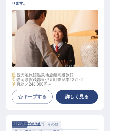
ります。
ホテル運営総合職
施設業態
観光地旅館
温泉地旅館
高級旅館
勤務地
静岡県賀茂郡東伊豆町奈良本1271-2
給与
月給／246,000円～
キープする
詳しく見る
ATAMI せかいえ
正社員
管理部門・その他