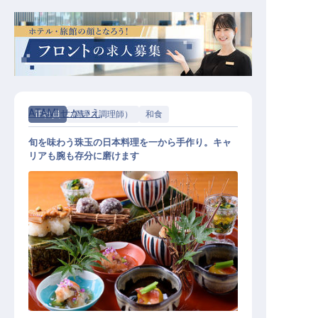
ATAMI せかいえ
正社員
調理（調理師）
和食
旬を味わう珠玉の日本料理を一から手作り。キャ
リアも腕も存分に磨けます
和食調理人（家電完備の寮／深夜勤
務なし／月9日休み／UIJターン歓迎
）