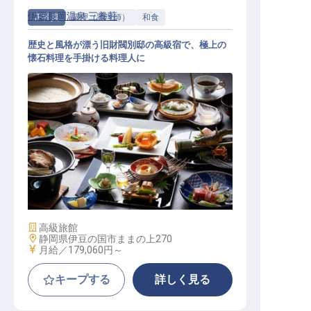
伊豆長岡温泉 三養荘
正社員
調理（調理師）
和食
歴史と風格が漂う旧財閥別邸の高級宿で、極上の
懐石料理を手掛ける料理人に
和食調理│西武グループ／月8～9休
み／賞与約4カ月分／年収385万円可
施設業態
高級旅館
勤務地
静岡県伊豆の国市ままの上270
給与
月給／179,060円～
キープする
詳しく見る