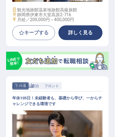
施設業態
観光地旅館
温泉地旅館
高級旅館
勤務地
静岡県伊東市大室高原2-716
給与
月給／200,000円～
400,000円
キープする
詳しく見る
お宿うち山
正社員
宿泊
フロント
年休105日！未経験者も、基礎から学び、一からチ
ャレンジできる環境です