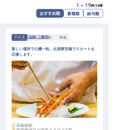
1 ~ 19
件/
19
件
転職サポートに申し込む
無料
おすすめ順
新着順
給与順
採用をお考えの企業様へ
伊豆長岡温泉 三養荘
正社員
調理（調理師）
和食
新しい場所で心機一転。社員寮完備でスタートを
応援します。
調理スタッフ【伊豆長岡温泉 三養荘
】
施設業態
高級旅館
勤務地