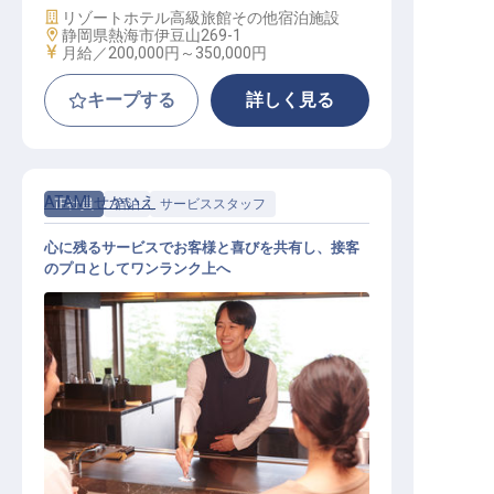
施設業態
リゾートホテル
高級旅館
その他宿泊施設
勤務地
静岡県熱海市伊豆山269-1
給与
月給／200,000円～
350,000円
キープする
詳しく見る
ATAMI せかいえ
正社員
宿泊
サービススタッフ
心に残るサービスでお客様と喜びを共有し、接客
のプロとしてワンランク上へ
バトラー（家電完備の寮あり／深夜
勤務なし／月9日休／UIJターン歓迎
）