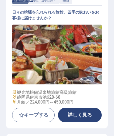
正社員
調理（調理師）
和食
日々の喧騒を忘れられる旅館。四季の味わいをお
客様に届けませんか？
調理スタッフ（単身個室寮／年休10
7日／昇給・賞与あり）
施設業態
観光地旅館
温泉地旅館
高級旅館
勤務地
静岡県伊東市池628-68
給与
月給／224,000円～
450,000円
キープする
詳しく見る