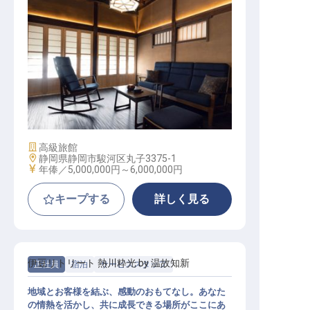
宿泊事業部責任者 候補
施設業態
高級旅館
勤務地
静岡県静岡市駿河区丸子3375-1
給与
年俸／5,000,000円～
6,000,000円
キープする
詳しく見る
伊豆リトリート 熱川粋光 by 温故知新
正社員
宿泊
サービススタッフ
地域とお客様を結ぶ、感動のおもてなし。あなた
の情熱を活かし、共に成長できる場所がここにあ