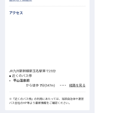
アクセス
JR九州新幹線新玉名駅車で25分
近くのバス停
平山温泉前
から徒歩
7
分(
547
m)
・・・・
経路を見る
※
『近くのバス停』
の利用にあたっては、当該自治体や運営
バス会社のHP等より最新情報をご確認ください。