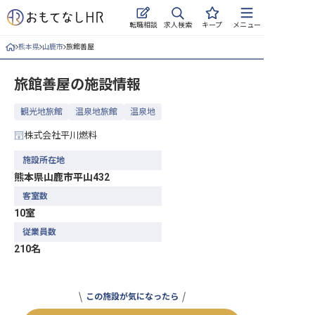
求人検索
転職相談
キープ
メニュー
熊本県
山鹿市
旅館善屋
ログイン
旅館善屋
の施設情報
求人・施設を探す
観光地旅館
温泉地旅館
温泉地
キープした求人
株式会社平川燃料
就職・転職 合同説明会
施設所在地
熊本県山鹿市平山432
おもてなしHRについて
客室数
10室
ご利用の流れ
従業員数
よくある質問
210名
ホテル・宿泊業界情報コラム
この施設が気になったら