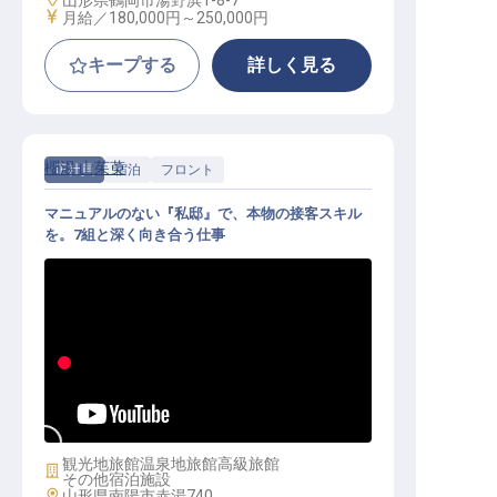
山形県鶴岡市湯野浜1-8-7
給与
月給／180,000円～
250,000円
キープする
詳しく見る
櫻湯 山茱萸
正社員
宿泊
フロント
マニュアルのない『私邸』で、本物の接客スキル
を。7組と深く向き合う仕事
フロント｜7室の私邸／残業月20h／
月8,000円～の寮完備
観光地旅館
温泉地旅館
高級旅館
施設業態
その他宿泊施設
勤務地
山形県南陽市赤湯740