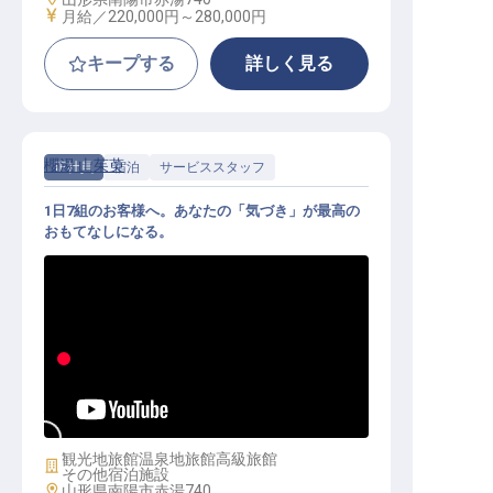
給与
月給／220,000円～
280,000円
キープする
詳しく見る
櫻湯 山茱萸
正社員
宿泊
サービススタッフ
1日7組のお客様へ。あなたの「気づき」が最高の
おもてなしになる。
サービススタッフ｜全7室の宿／年
休105日／月給22万〜／未経験可
観光地旅館
温泉地旅館
高級旅館
施設業態
その他宿泊施設
勤務地
山形県南陽市赤湯740