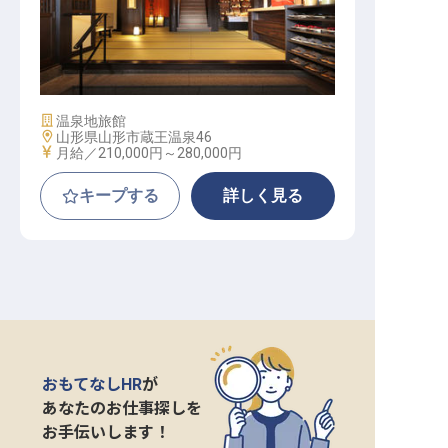
サービススタッフ（寮有／年間休日
105日／年6回の5～4連休あり）
施設業態
温泉地旅館
勤務地
山形県山形市蔵王温泉46
給与
月給／210,000円～
280,000円
キープする
詳しく見る
おもてなしHR
が
あなたのお仕事探しを
お手伝いします！