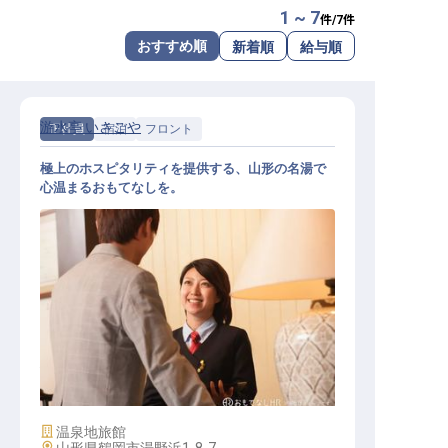
1 ~ 7
件/
7
件
転職サポートに申し込む
無料
おすすめ順
新着順
給与順
採用をお考えの企業様へ
游水亭 いさごや
正社員
宿泊
フロント
極上のホスピタリティを提供する、山形の名湯で
心温まるおもてなしを。
旅館の接客スタッフ
施設業態
温泉地旅館
勤務地