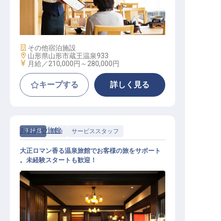
サービススタッフ（寮有／年間休日
105日／年6回の5～4連休あり）
施設業態
その他宿泊施設
勤務地
山形県山形市蔵王温泉933
給与
月給／210,000円～
280,000円
キープする
詳しく見る
おおみや旅館
正社員
宿泊
サービススタッフ
大正ロマン香る温泉旅館でお客様の旅をサポート
。未経験スタートも歓迎！