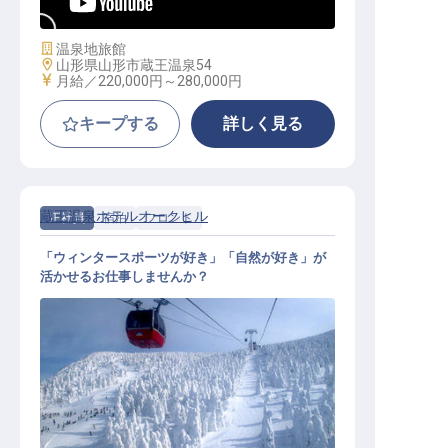
施設業態
温泉地旅館
勤務地
山形県山形市蔵王温泉54
給与
月給／220,000円～
280,000円
キープする
詳しく見る
蔵王温泉ホテルオークヒル
正社員
宿泊
フロント
「ウィンタースポーツが好き」「自然が好き」が
活かせるお仕事しませんか？
フロントスタッフ（年休110日／寮