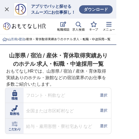
アプリでパッと探せる
ダウンロード
スムーズにお仕事探し！
ログイン
求人検索
転職相談
キープ
メニュー
求人・施設を探す
山形県
宿泊
産休・育休取得実績ありのホテル 求人・転職・中途採用一覧
キープした求人
山形県 / 宿泊 / 産休・育休取得実績あり
のホテル 求人・転職・中途採用一覧
就職・転職 合同説明会
おもてなしHRでは、山形県 / 宿泊 / 産休・育休取得
実績ありのホテル・旅館などの宿泊業界のお仕事を
おもてなしHRについて
多数ご紹介いたします。
ご利用の流れ
フロント・料飲など
選択
職種
よくある質問
全国または市区町村など
選択
勤務地
ホテル・宿泊業界情報コラム
給与・雇用形態・寮社宅あり など
選択
こだわり