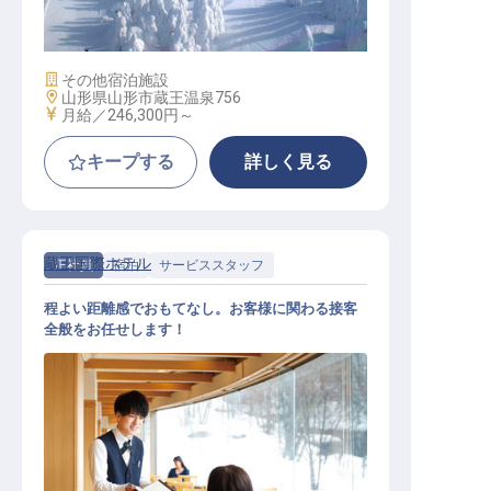
費無料／賄いあり）
施設業態
その他宿泊施設
勤務地
山形県山形市蔵王温泉756
給与
月給／246,300円～
キープする
詳しく見る
蔵王国際ホテル
正社員
宿泊
サービススタッフ
程よい距離感でおもてなし。お客様に関わる接客
全般をお任せします！