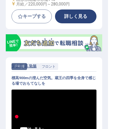
給与
月給／220,000円～
280,000円
キープする
詳しく見る
深山荘 高見屋
正社員
宿泊
フロント
標高900mの澄んだ空気。蔵王の四季を全身で感じ
る場でおもてなしを
フロント│蔵王の名湯／月8,000円の
寮で生活も安心／賄いあり