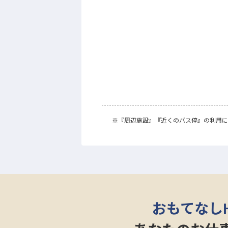
※
『周辺施設』
『近くのバス停』
の利用に
おもてなし