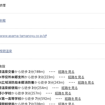
禁煙
旅館
//www.asama-tamanoyu.co.jp/
浅間温泉
施設
間温泉交番
から徒歩
2
分(
188
m)
・・・・
経路を見る
本市役所本郷支所
から徒歩
3
分(
223
m)
・・・・
経路を見る
本広域消防局本郷消防署
から徒歩
3
分(
243
m)
・・・・
経路を見る
間温泉郵便局
から徒歩
3
分(
254
m)
・・・・
経路を見る
郷小学校
から徒歩
3
分(
257
m)
・・・・
経路を見る
本第一高等学校
から徒歩
7
分(
592
m)
・・・・
経路を見る
浅間郵便局
から徒歩
7
分(
598
m)
・・・・
経路を見る