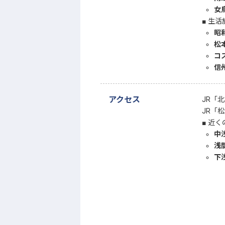
女
生活
昭
松
コ
信
アクセス
JR「
JR「
近く
中
浅
下