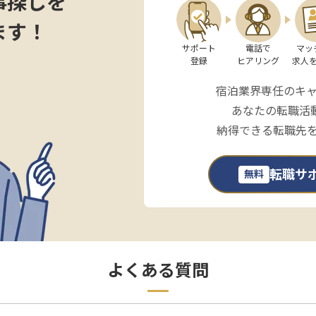
事探しを
ます！
サポート

電話で

マッ
登録
ヒアリング
求人
宿泊業界専任のキ
あなたの転職活
納得できる転職先
転職サ
無料
よくある質問