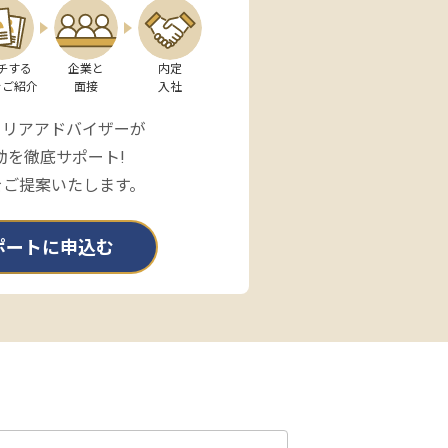
チする

企業と

内定

をご紹介
面接
入社
ャリアアドバイザーが
動を徹底サポート!
をご提案いたします。
ポートに申込む