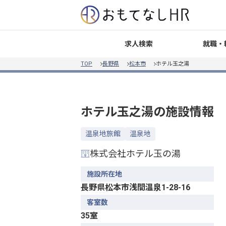
就職・
求人検索
TOP
長野県
松本市
ホテル玉之湯
ホテル玉之湯
の施設情報
温泉地旅館
温泉地
株式会社ホテル玉の湯
施設所在地
長野県松本市浅間温泉1-28-16
客室数
35室