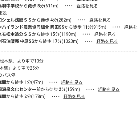
鳥羽中学校
から徒歩
8
分(
611
m)
・・・・
経路を見る
施設
和シェル浅間ＳＳ
から徒歩
4
分(
282
m)
・・・・
経路を見る
本ハイランド農業協同組合 岡田SS
から徒歩
11
分(
915
m)
・・・・
経路を
スモ松本追分ＳＳ
から徒歩
15
分(
1190
m)
・・・・
経路を見る
州石油販売 中原SS
から徒歩
17
分(
1323
m)
・・・・
経路を見る
北松本駅」より車で13分
松本駅」より車で25分
のバス停
浅間
から徒歩
1
分(
47
m)
・・・・
経路を見る
間温泉文化センター前
から徒歩
2
分(
159
m)
・・・・
経路を見る
浅間
から徒歩
2
分(
178
m)
・・・・
経路を見る