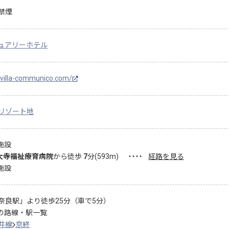
禁煙
ュアリーホテル
//villa-communico.com/
リゾート地
施設
大寺福祉療育病院
から徒歩
7
分(
593
m)
・・・・
経路を見る
施設
奈良駅」より徒歩25分（車で5分）
の路線・駅一覧
井線
京終