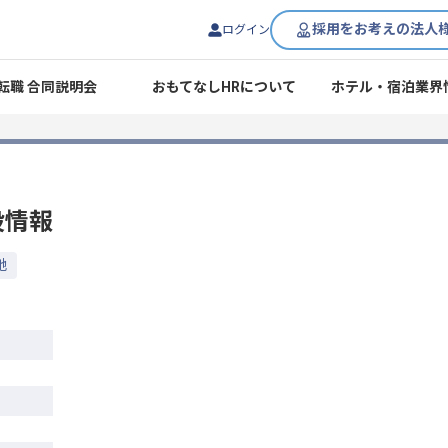
採用をお考えの法人
ログイン
転職 合同説明会
おもてなしHRについて
ホテル・宿泊業界
設情報
地