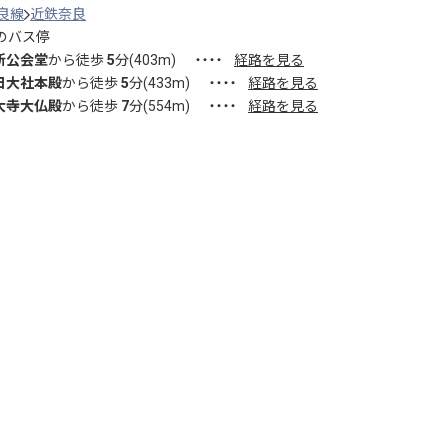
良線
近鉄奈良
のバス停
新公会堂
から徒歩
5
分(
403
m)
・・・・
経路を見る
日大社本殿
から徒歩
5
分(
433
m)
・・・・
経路を見る
大寺大仏殿
から徒歩
7
分(
554
m)
・・・・
経路を見る