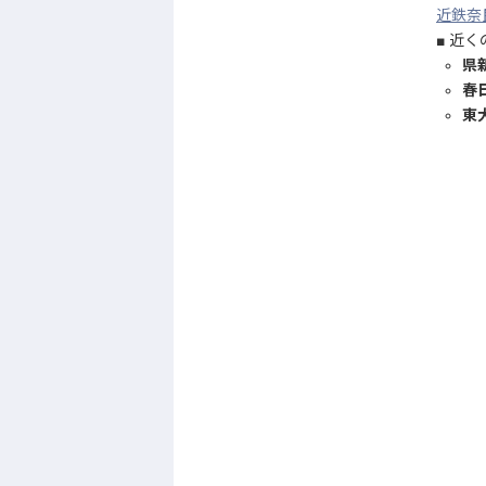
近鉄奈
近く
県
春
東