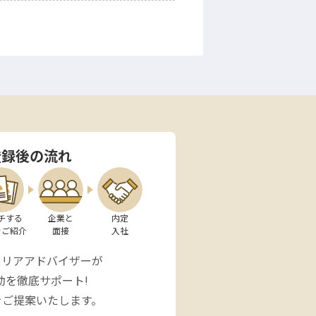
登録後の流れ
チする

企業と

内定

をご紹介
面接
入社
ャリアアドバイザーが
動を徹底サポート!
をご提案いたします。