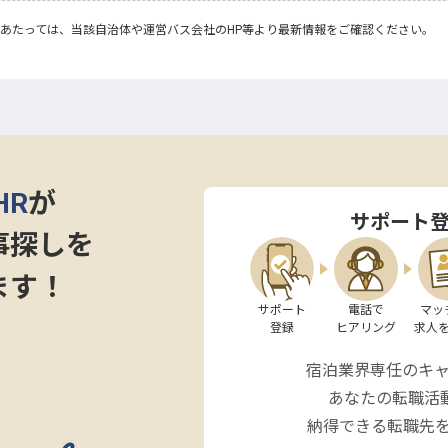
あたっては、当該自治体や運営バス会社のHP等より最新情報をご確認ください。
HR
が
サポート
事探しを
ます！
サポート

電話で

マッ
登録
ヒアリング
求人
宿泊業界専任のキ
あなたの転職活
納得できる転職先