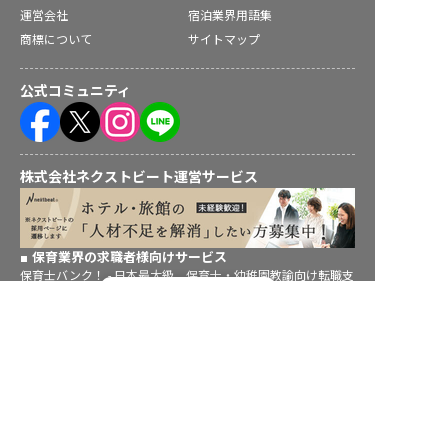
運営会社
宿泊業界用語集
商標について
サイトマップ
公式コミュニティ
株式会社ネクストビート運営サービス
保育業界の求職者様向けサービス
保育士バンク！ - 日本最大級。保育士・幼稚園教諭向け転職支
転職フルサポート実施中！
援サイト
保育士バンク！新卒 - 保育士・幼稚園教諭を目指す「学生向
サポートに申し込む
け」就職活動情報サイト
法人様向けサービス
保育士バンク！コネクト - 保育施設向けの業務支援システム
保育士バンク！パレット - 保育施設専門の職員マネジメントツ
ール
保育士バンク！ウェブパック - 保育施設向けホームページ制作
保育士バンク！総研 - 保育園経営や保育の実務に活かせる有益