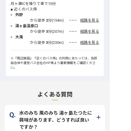
月ヶ瀬ICを降りて車で10分
近くのバス停
外野
から徒歩
2
分(
154
m)
・・・・
経路を見る
湯ヶ島温泉口
から徒歩
3
分(
207
m)
・・・・
経路を見る
大滝
から徒歩
3
分(
230
m)
・・・・
経路を見る
※
『周辺施設』
『近くのバス停』
の利用にあたっては、当該
自治体や運営バス会社のHP等より最新情報をご確認くださ
い。
よくある質問
水のみち 風のみち 湯ヶ島たつたに
興味があります、どうすれば良い
ですか？