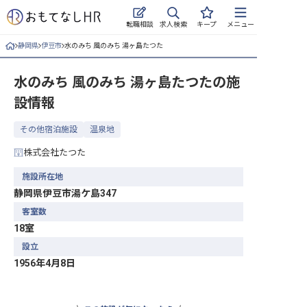
求人検索
転職相談
キープ
メニュー
静岡県
伊豆市
水のみち 風のみち 湯ヶ島たつた
ログイン
水のみち 風のみち 湯ヶ島たつた
の施
求人・施設を探す
設情報
キープした求人
その他宿泊施設
温泉地
就職・転職 合同説明会
株式会社たつた
おもてなしHRについて
施設所在地
静岡県伊豆市湯ケ島347
ご利用の流れ
客室数
18室
よくある質問
設立
1956年4月8日
ホテル・宿泊業界情報コラム