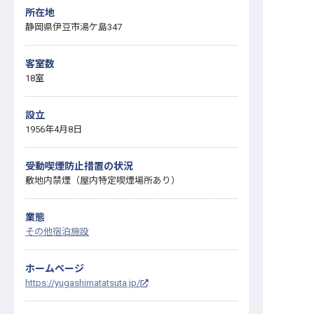
所在地
静岡県伊豆市湯ケ島347
客室数
18室
設立
1956年4月8日
受動喫煙防止措置の状況
敷地内禁煙（屋内特定喫煙場所あり）
業態
その他宿泊施設
ホームページ
https://yugashimatatsuta.jp/