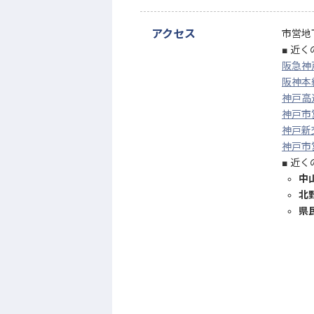
アクセス
市営地
近く
阪急神
阪神本
神戸高
神戸市
神戸新
神戸市
近く
中
北
県