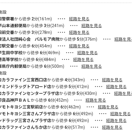
施設
田警察署
から徒歩
2
分(
161
m)
・・・・
経路を見る
戸山本通郵便局
から徒歩
3
分(
241
m)
・・・・
経路を見る
田前交番
から徒歩
3
分(
278
m)
・・・・
経路を見る
療法人社団純心会 パルモア病院
から徒歩
5
分(
376
m)
・・・・
経路を見
町駅交番
から徒歩
6
分(
454
m)
・・・・
経路を見る
戸生田中学校
から徒歩
6
分(
469
m)
・・・・
経路を見る
港高等学校
から徒歩
6
分(
484
m)
・・・・
経路を見る
庫県庁内郵便局
から徒歩
6
分(
500
m)
・・・・
経路を見る
施設
コカラファイン三宮西口店
から徒歩
4
分(
343
m)
・・・・
経路を見る
クミンドラッグトアロード店
から徒歩
5
分(
412
m)
・・・・
経路を見る
コカラファインセンタープラザ店
から徒歩
5
分(
430
m)
・・・・
経路を見
印良品神戸ＢＡＬ
から徒歩
6
分(
452
m)
・・・・
経路を見る
ツモトキヨシ三宮駅前店
から徒歩
6
分(
462
m)
・・・・
経路を見る
ツモトキヨシ三宮さんプラザ店
から徒歩
6
分(
492
m)
・・・・
経路を見る
ンドラッグ三宮さんプラザ店
から徒歩
6
分(
492
m)
・・・・
経路を見る
コカラファインさんちか店
から徒歩
6
分(
517
m)
・・・・
経路を見る