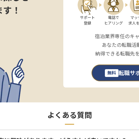
ます！
サポート

電話で

マッ
登録
ヒアリング
求人
宿泊業界専任のキ
あなたの転職活
納得できる転職先
転職サ
無料
よくある質問