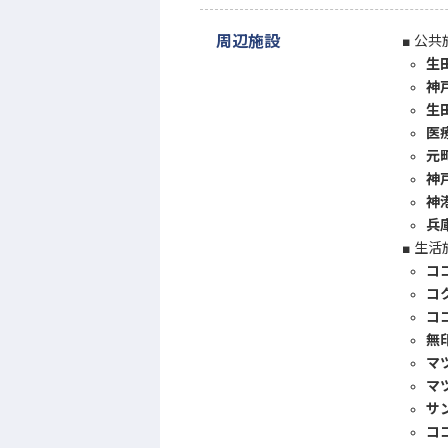
周辺施設
公共
生
神
生
医
元
神
神
兵
生活
コ
コ
コ
無
マ
マ
サ
コ