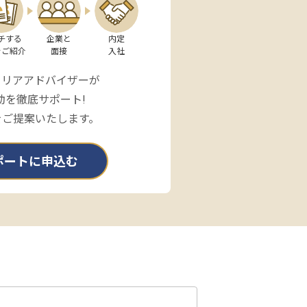
チする

企業と

内定

をご紹介
面接
入社
ャリアアドバイザーが
動を徹底サポート!
をご提案いたします。
ポートに申込む