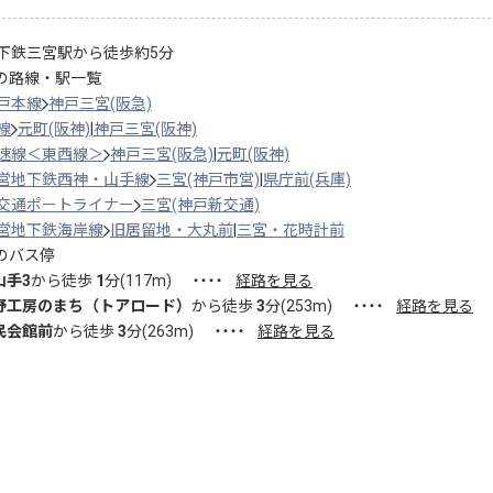
下鉄三宮駅から徒歩約5分
の路線・駅一覧
戸本線
神戸三宮(阪急)
線
元町(阪神)
神戸三宮(阪神)
速線＜東西線＞
神戸三宮(阪急)
元町(阪神)
営地下鉄西神・山手線
三宮(神戸市営)
県庁前(兵庫)
交通ポートライナー
三宮(神戸新交通)
営地下鉄海岸線
旧居留地・大丸前
三宮・花時計前
のバス停
山手3
から徒歩
1
分(
117
m)
・・・・
経路を見る
野工房のまち（トアロード）
から徒歩
3
分(
253
m)
・・・・
経路を見る
民会館前
から徒歩
3
分(
263
m)
・・・・
経路を見る