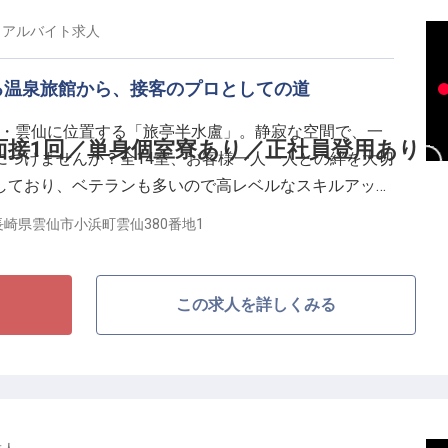
（5つ星・赤）」、料理部門で優れた料理を示す「1つ
・アルバイト
求人
5年にもホテル評価として「1ミシュランキー」を2年連続
る温泉旅館から、接客のプロとしての道
泉地・雲仙に位置する「旅亭半水盧」。静寂な空間で、一
読んでいたほど前から歴史のある地・国立公園雲仙温泉
面接1回／単身個室寮あり／正社員登用あり
につけませんか？全14室、お客様一人一人との絆を大切
半水盧」。全14室離れで日本の伝統と自然を大切にした
しており、ベテランも多いので高レベルなスキルアップ
供しています。歴史と実績を誇る当館で、心安らぎなが
長崎県雲仙市小浜町雲仙380番地1
？
視採用
この求人を詳しくみる
ベートとの両立◎
U・Iターン歓迎
崎2019特別版」において、旅館部門、料理部門の2部