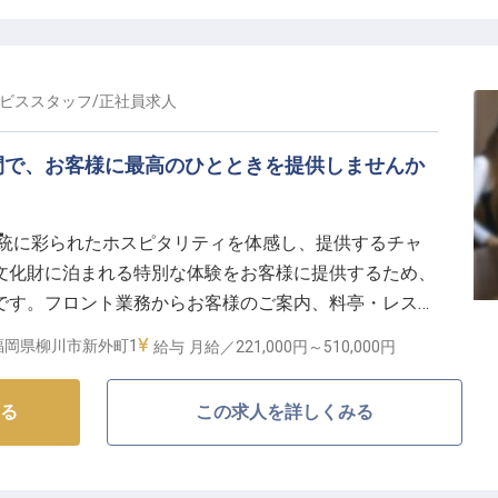
かな気配りでの客室準備まで、一つひとつの業務がお客
寧にサポートいたしますので、安心して新しい一歩を踏
りがとう」が、何よりのやりがいです。
ビススタッフ
/
正社員
求人
環境】
間で、お客様に最高のひとときを提供しませんか
が安心して長く活躍できるよう、充実した環境を整えて
、勤続3年以上の退職金制度や、慶弔費、結婚・出産祝
ー
伝統に彩られたホスピタリティを体感し、提供するチャ
会もございます。
文化財に泊まれる特別な体験をお客様に提供するため、
も取得可能ですので、プライベートの時間も大切にしなが
です。フロント業務からお客様のご案内、料亭・レスト
しても、経験豊富な先輩が丁寧に指導し、おもてなしの
わたる業務を通じて、やりがいを感じながら成長できま
が整っています。
福岡県柳川市新外町1
給与
月給／221,000円～
510,000円
00円。あなたの経験と能力を活かして、特別な施設で一緒に働
時点の情報です
る
この求人を詳しくみる