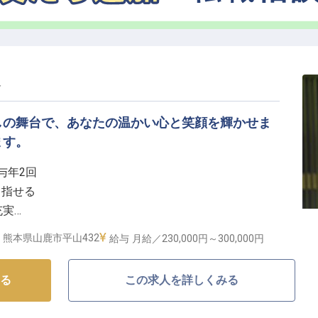
テル評価においても、「1ミシュランキー」を2年連続獲
読んでいたほど前から歴史のある地・国立公園雲仙温泉
半水盧」。全14室離れで日本の伝統と自然を大切にした
人
供しています。歴史と実績を誇る当館で、心安らぎなが
？
しの舞台で、あなたの温かい心と笑顔を輝かせま
ます。
与年2回
目指せる
充実
厚生
熊本県山鹿市平山432
給与
月給／230,000円～
300,000円
場所】
る
この求人を詳しくみる
ときを演出するため、私たちは日々心を込めてお仕事に
温かいお出迎えから、旬の味覚を彩るお料理のご提供、