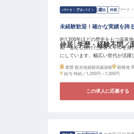
高評価である「5レッドパビリオン
求人情報：
旅亭半水盧
の
仲居
/
パート
パート・アルバイト
宿泊
仲居
星」を受賞！また2024年、202
で獲得しています。
未経験歓迎！確かな実績を誇
《長い歴史を誇る地の老舗旅館》
約1,300年ほどの歴史をもつ温
「温泉」と書いて「うんぜん」と
仲居│学歴・経験不問／
期一会を心掛けた接客スキルを身
にて、1992年に開業した「旅亭
にしています。幅広い世代が活躍
空間で、お客様に至福の寛ぎを提
ができること間違いなし！
業態
観光地旅館
高級旅館
らのキャリアを描いてみませんか
勤務地
給与
時給／1,200円～
1,300円
＼嬉しい好待遇♪／
■学歴、経験、資格不問！意欲重
この求人に応募する
■年間休日105日。家庭やプライ
■正社員登用制度あり！
■ベッド、キッチン付単身寮完備！
「ミシュランガイド福岡・佐賀・長