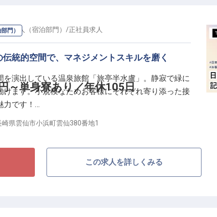
・支配人（宿泊部門）
/
正社員
求人
泊部門）
の伝統的空間で、マネジメントスキルを磨く
間を演出している温泉旅館「旅亭半水盧」。静寂で緑に
万円～単身寮あり／年休105日
働けます。小規模なためお客様にそれぞれ寄り添った接
魅力です！
長崎県雲仙市小浜町雲仙380番地1
からの応募も安心
この求人を詳しくみる
フステージに合わせて働けます
する社風です
賀・長崎2019特別版」にて、 旅館部門で快適度が最