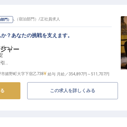
・支配人（宿泊部門）
/
正社員
求人
泊部門）
んか？あなたの挑戦を支えます。
サポート
ージャー
定
牽引
代を育成
市嬉野町大字下宿乙738
給与
月給／354,897円～
511,707円
が息づく場所】
る
この求人を詳しくみる
お客様に最高の癒やしと感動をお届けしています。当施
うおもてなしを大切にし、特別な時間を提供していま
して、お客様の期待を超える体験を創造し、当施設の魅
担っていただきます。日々の業務を通じて、日本の伝統