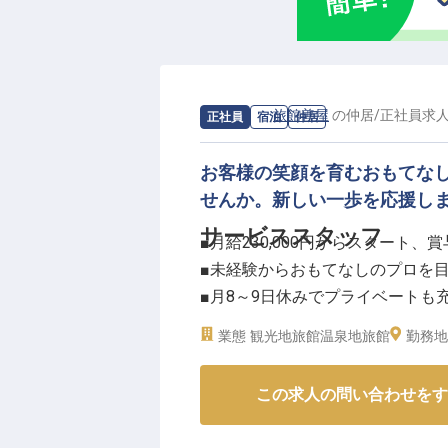
した！2024年より開始されたホ
得しています！
「温泉」と書いて「うんぜん」と
にて、1992年に開業した「旅亭
求人情報：
旅館善屋
の
仲居
/
正社員
求
正社員
宿泊
仲居
空間で、お客様に至福の寛ぎを提
らのキャリアを描いてみませんか
お客様の笑顔を育むおもてな
せんか。新しい一歩を応援し
サービススタッフ
■月給230,000円からスタート、賞
■未経験からおもてなしのプロを
■月8～9日休みでプライベートも
■長く安心して働ける充実の福利
業態
観光地旅館
温泉地旅館
勤務地
ーー【心温まるおもてなしを育む
この求人の問い合わせをす
お客様にとって忘れられないひと
取り組んでいます。フロントでの