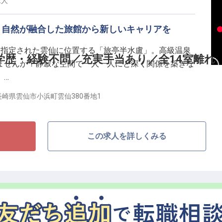
求人
。正社員登用後は、家族手当や住宅手当など手厚い待遇
にもピッタリです！
と自然が融合した旅館から新しいキャリアを
に指定された雲仙に位置する「旅亭半水盧」。高級温泉
読んでいたほど前から歴史のある地・国立公園雲仙温泉
学歴・経験不問／充実手当あり／全14室離れ
ませんか？静寂な空間で一人一人にと深く関係を築きな
14室離れで日本らしさをイメージした客室、深い自然と
。
統と大切にした空間にて、お客様に至福の寛ぎを提供し
長崎県雲仙市小浜町雲仙380番地1
で、心安らぎながらのキャリアを描いてみませんか？
ベッド、テレビ、Wi-Fiも完備！
手当で収入アップ
この求人を詳しくみる
！
て働けます
ラスの評価受賞！
賀・長崎2019特別版」において、旅館部門で快適度
いても優れた料理を示す1つ星と2部門で同時受賞しま