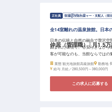
求人情報：
旅亭半水盧
の
マネージャー
正社員
宿泊
マネージャー・支配人（宿
全14室離れの温泉旅館。日本
日本の伝統と自然の融合で贅沢空
仲居（管理職）│月1.5
囲まれた環境で、心安らぎながら
客が可能なのも、当館ならではの
業態
観光地旅館
高級旅館
勤務地
■□好待遇で長期的キャリアを□■
給与
月給／280,500円～
380,000円
・個室単身寮は月1.5万円！遠方
・月給28万円スタートと高収入！
この求人に応募する
・産休・育休取得実績あり！ライ
・賞与年2回！年次関係なく評価
当館は「ミシュランガイド福岡・佐