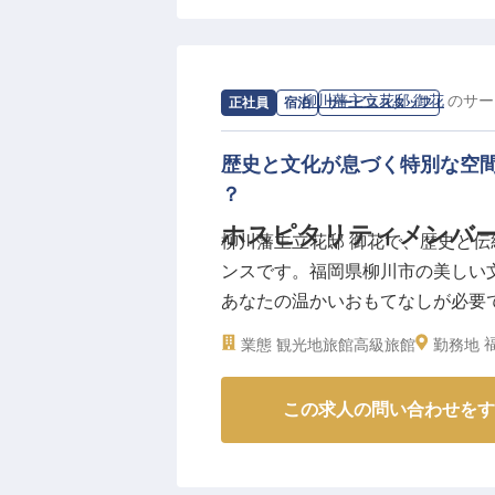
お客様が快適に過ごせるよう細や
様の笑顔に繋がります。
未経験の方も、先輩スタッフが丁
み出してください。お客様の「あ
求人情報：
柳川藩主立花邸 御花
の
サー
正社員
宿泊
サービススタッフ
ーー【安心して長く働ける充実の
歴史と文化が息づく特別な空
当施設では、スタッフ一人ひとり
？
います。社会保険完備はもちろん
ホスピタリティメンバ
柳川藩主立花邸 御花で、歴史と
金、病気見舞金が支給される互助
ンスです。福岡県柳川市の美しい
月8～9日の休日があり、希望休
あなたの温かいおもてなしが必要
ら働けます。未経験からスタート
ランでのホール業務など、多岐に
プロへと成長できるサポート体制
業態
観光地旅館
高級旅館
勤務地
す。月給221,000円～510,0
※2025年12月16日時点の情報です
きませんか？※2024年08月26日
この求人の問い合わせをす