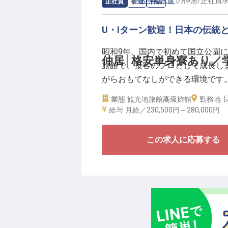
求人情報：
旅亭半水盧
の
仲居
/
正社員
正社員
宿泊
仲居
門で高い評価を獲得している当館
あり！キャリアアップを目指す方
U・Iターン歓迎！日本の伝統
《日本の伝統×自然の歴史》
昭和9年、国内で初めて国立公園
「温泉」と書いて「うんぜん」と
仲居│格安単身寮あり／
旅館で、接客のプロとして成長し
にて開業した「旅亭半水盧」。全
がらおもてなしができる環境です
の一体感を感じる庭園、日本の伝
業態
観光地旅館
高級旅館
ています。歴史と実績を誇る当館
勤務地
＜手厚い待遇が魅力！＞
給与
月給／230,500円～
280,000円
★月15,000円の単身個室寮あり！
★住宅手当、家族手当など豊富な
この求人に応募する
★業界・職種未経験OK！学歴不問
★年間休日105日。メリハリつけ
◆旅館部門と料理部門でトップク
当館は「ミシュランガイド福岡・佐
が最高評価の5つ星、料理部門にお