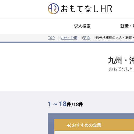
就職・
求人検索
TOP
九州・沖縄
宿泊
観光地旅館の求人・転職
九州・沖
おもてなしH
1 ~ 18
件/
18
件
おすすめの企業