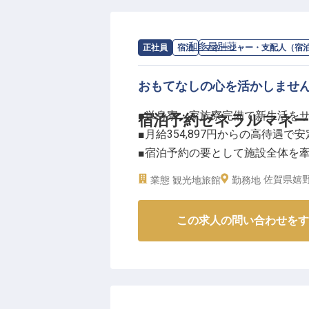
求人情報：
和多屋別荘
の
マネージャー
正社員
宿泊
マネージャー・支配人（宿
おもてなしの心を活かしませ
■単身寮・家族寮完備で新生活を
宿泊予約ゼネラルマネ
■月給354,897円からの高待遇で安
■宿泊予約の要として施設全体を
■マネジメント経験を活かし次世
佐賀県嬉野
業態
観光地旅館
勤務地
ーー【心温まるおもてなしと歴史
この求人の問い合わせをす
豊かな自然に囲まれた温泉地で、
設では、一人ひとりの心に寄り添
す。
宿泊予約ゼネラルマネージャーと
力を世界に発信する重要な役割を