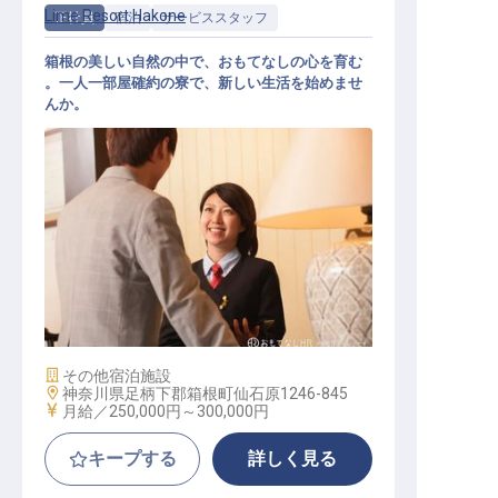
Lime Resort Hakone
正社員
宿泊
サービススタッフ
箱根の美しい自然の中で、おもてなしの心を育む
。一人一部屋確約の寮で、新しい生活を始めませ
んか。
運営スタッフ
施設業態
その他宿泊施設
勤務地
神奈川県足柄下郡箱根町仙石原1246-845
給与
月給／250,000円～
300,000円
キープする
詳しく見る