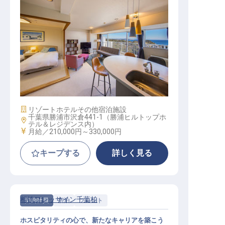
サービススタッフ / 正社員
施設業態
リゾートホテル
その他宿泊施設
千葉県勝浦市沢倉441-1（勝浦ヒルトップホ
勤務地
テル＆レジデンス内）
給与
月給／210,000円～
330,000円
キープする
詳しく見る
相鉄フレッサイン千葉柏
契約社員
宿泊
フロント
ホスピタリティの心で、新たなキャリアを築こう