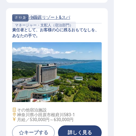
ヒルトン小田原リゾート&スパ
正社員
宿泊
マネージャー・支配人（宿泊部門）
責任者として、お客様の心に残るおもてなしを、
あなたの手で。
宿泊部門責任者
施設業態
その他宿泊施設
勤務地
神奈川県小田原市根府川583-1
給与
月給／530,000円～
630,000円
キープする
詳しく見る