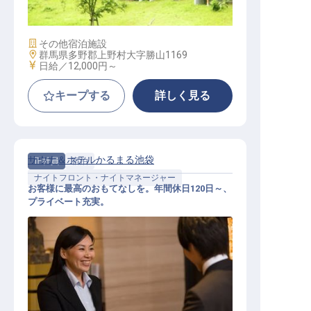
施設業態
その他宿泊施設
勤務地
群馬県多野郡上野村大字勝山1169
給与
日給／12,000円～
キープする
詳しく見る
サウナ＆ホテルかるまる池袋
正社員
宿泊
ナイトフロント・ナイトマネージャー
お客様に最高のおもてなしを。年間休日120日～、
プライベート充実。