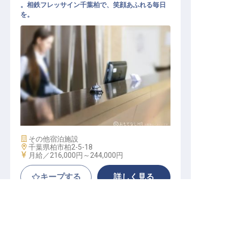
。相鉄フレッサイン千葉柏で、笑顔あふれる毎日
を。
フロントスタッフ
施設業態
その他宿泊施設
勤務地
千葉県柏市柏2-5-18
給与
月給／216,000円～
244,000円
キープする
詳しく見る
求人を紹介してもらう
サンダンス・リゾート箱根強羅
正社員
宿泊
サービススタッフ