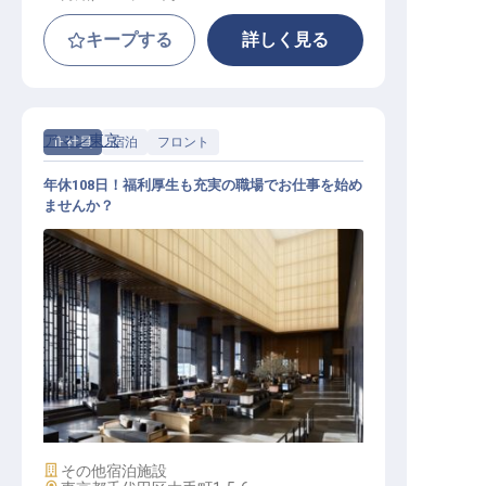
キープする
詳しく見る
アマン東京
正社員
宿泊
フロント
年休108日！福利厚生も充実の職場でお仕事を始め
ませんか？
フロントレセプションエージェント
施設業態
その他宿泊施設