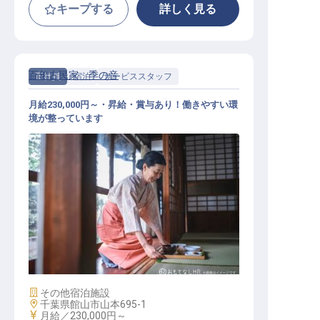
キープする
詳しく見る
百年古民家 季の音
正社員
宿泊
サービススタッフ
月給230,000円～・昇給・賞与あり！働きやすい環
境が整っています
マルチタスク（サービススタッフ）
施設業態
その他宿泊施設
勤務地
千葉県館山市山本695-1
給与
月給／230,000円～