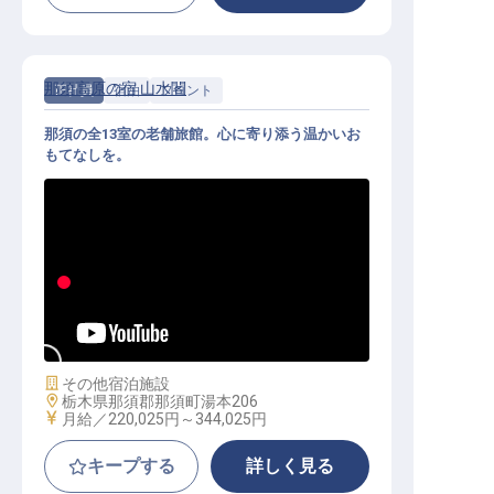
那須高原の宿 山水閣
正社員
宿泊
フロント
那須の全13室の老舗旅館。心に寄り添う温かいお
もてなしを。
フロント｜月給22万円〜／年間休日
105日／希望休・連休制度あり
施設業態
その他宿泊施設
勤務地
栃木県那須郡那須町湯本206
給与
月給／220,025円～
344,025円
キープする
詳しく見る