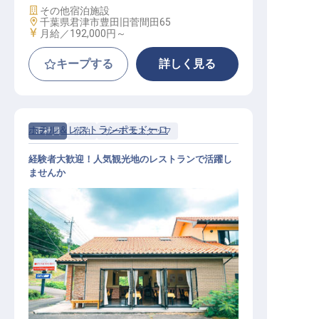
施設業態
その他宿泊施設
勤務地
千葉県君津市豊田旧菅間田65
給与
月給／192,000円～
キープする
詳しく見る
ホテル＆レストランポモドーロ
正社員
宿泊
サービススタッフ
経験者大歓迎！人気観光地のレストランで活躍し
ませんか
サービススタッフ