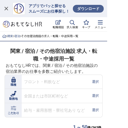
アプリでパッと探せる
ダウンロード
スムーズにお仕事探し！
ログイン
求人検索
転職相談
キープ
メニュー
求人・施設を探す
関東
宿泊
その他宿泊施設の求人・転職・中途採用一覧
キープした求人
関東 / 宿泊 / その他宿泊施設 求人・転
職・中途採用一覧
就職・転職 合同説明会
おもてなしHRでは、関東 / 宿泊 / その他宿泊施設の
宿泊業界のお仕事を多数ご紹介いたします。
おもてなしHRについて
フロント・料飲など
選択
職種
ご利用の流れ
全国または市区町村など
選択
勤務地
よくある質問
給与・雇用形態・寮社宅あり など
選択
ホテル・宿泊業界情報コラム
こだわり
1 ~ 50
件/
262
件