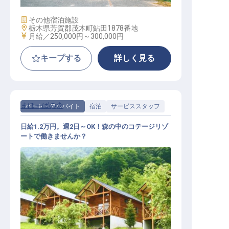
施設業態
その他宿泊施設
勤務地
栃木県芳賀郡茂木町鮎田1878番地
給与
月給／250,000円～
300,000円
キープする
詳しく見る
まほーばの森
パート・アルバイト
宿泊
サービススタッフ
日給1.2万円。週2日～OK！森の中のコテージリゾ
ートで働きませんか？
サービススタッフ