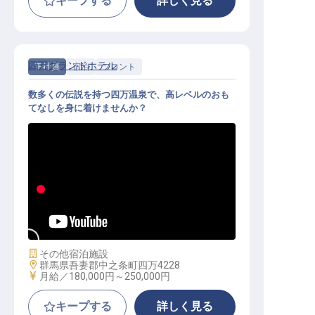
キープする
詳しく見る
四万グランドホテル
正社員
宿泊
フロント
数多くの伝説を持つ四万温泉で、高レベルのおも
てなしを身に着けませんか？
フロント・予約│個室寮完備／未経
験OK／希望シフト制／U・Iターン歓
迎
施設業態
その他宿泊施設
勤務地
群馬県吾妻郡中之条町四万4228
給与
月給／180,000円～
250,000円
キープする
詳しく見る