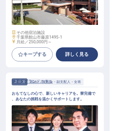
サービススタッフ / 正社員
施設業態
その他宿泊施設
勤務地
千葉県館山市藤原1495-1
給与
月給／250,000円～
キープする
詳しく見る
伊香保グランドホテル
正社員
宿泊
支配人・副支配人・女将
おもてなしの心で、新しいキャリアを。寮完備で
、あなたの挑戦を温かくサポートします。