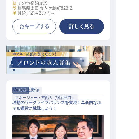
施設業態
その他宿泊施設
勤務地
群馬県太田市内ケ島町823-2
給与
月給／214,287円～
キープする
詳しく見る
Minn東上野
正社員
宿泊
マネージャー・支配人（宿泊部門）
理想のワークライフバランスを実現！革新的なホ
テル運営に挑戦しよう！