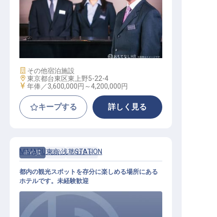
ホテルマネージャー
施設業態
その他宿泊施設
勤務地
東京都台東区東上野5-22-4
給与
年俸／3,600,000円～
4,200,000円
キープする
詳しく見る
MIMARU東京 浅草STATION
正社員
宿泊
フロント
都内の観光スポットを存分に楽しめる場所にある
ホテルです。未経験歓迎