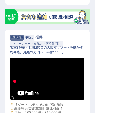
草津温泉 ホテル櫻井
正社員
宿泊
マネージャー・支配人（宿泊部門）
客室179室・社員250名の大規模リゾートを動かす
司令塔。月給28万円〜・年休105日。
フロントマネージャー｜月給28〜36
万円／年休105日／寮完備／5つ星リ
ゾートの司令塔
施設業態
リゾートホテル
その他宿泊施設
勤務地
群馬県吾妻郡草津町草津465-4
給与
月給／280,000円～
360,000円