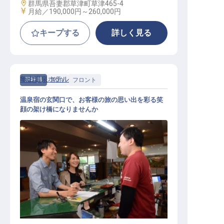
勤務地
群馬県吾妻郡草津町草津465-4
給与
月給／190,000円～
260,000円
キープする
詳しく見る
亀山温泉ホテル
正社員
宿泊
フロント
温泉宿の玄関口で、お客様の旅の思い出を彩る笑
顔の架け橋になりませんか
フロント／受付スタッフ