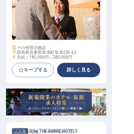
ホテルスタッフ
施設業態
その他宿泊施設
勤務地
群馬県吾妻郡草津町草津226-63
給与
月給／185,000円～
285,000円
キープする
詳しく見る
KAIKA 東京 by THE SHARE HOTELS
正社員
宿泊
サービススタッフ