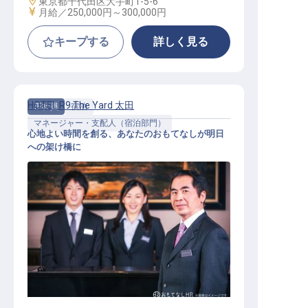
勤務地
東京都千代田区大手町1-5-6
給与
月給／250,000円～
300,000円
キープする
詳しく見る
HOTEL R9 The Yard 太田
正社員
宿泊
マネージャー・支配人（宿泊部門）
心地よい時間を創る、あなたのおもてなしが明日
への架け橋に
【HOTEL R9 The Yard 太田】運営マ
ネージャー