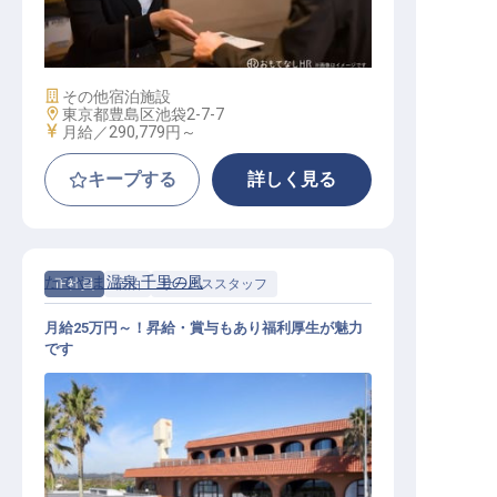
ナイトフロント
施設業態
その他宿泊施設
勤務地
東京都豊島区池袋2-7-7
給与
月給／290,779円～
キープする
詳しく見る
たてやま温泉 千里の風
正社員
宿泊
サービススタッフ
月給25万円～！昇給・賞与もあり福利厚生が魅力
です