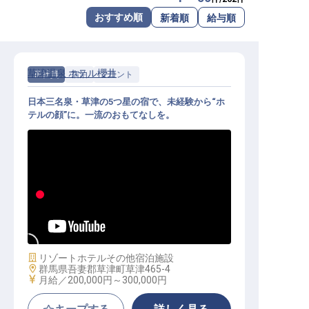
転職サポートに申し込む
おすすめ順
新着順
給与順
無料
採用をお考えの企業様へ
草津温泉 ホテル櫻井
正社員
宿泊
フロント
日本三名泉・草津の5つ星の宿で、未経験から“ホ
テルの顔”に。一流のおもてなしを。
フロントスタッフ｜未経験歓迎／寮
・社員食堂完備／5つ星の宿の“顔”
施設業態
リゾートホテル
その他宿泊施設
勤務地
群馬県吾妻郡草津町草津465-4
給与
月給／200,000円～
300,000円