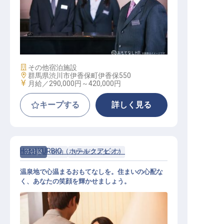
支配人候補
施設業態
その他宿泊施設
勤務地
群馬県渋川市伊香保町伊香保550
給与
月給／290,000円～
420,000円
キープする
詳しく見る
Hotel KURBIO（ホテルクアビオ）
正社員
宿泊
サービススタッフ
温泉地で心温まるおもてなしを。住まいの心配な
く、あなたの笑顔を輝かせましょう。