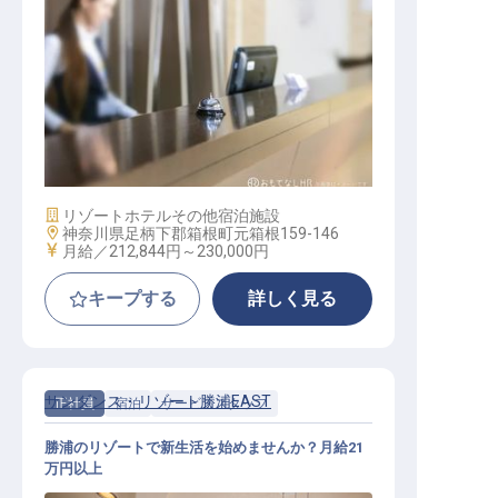
ホテルフロント
施設業態
リゾートホテル
その他宿泊施設
勤務地
神奈川県足柄下郡箱根町元箱根159-146
給与
月給／212,844円～
230,000円
キープする
詳しく見る
サンダンス・リゾート勝浦EAST
正社員
宿泊
サービススタッフ
勝浦のリゾートで新生活を始めませんか？月給21
万円以上