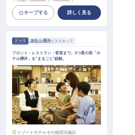
キープする
詳しく見る
草津温泉 ホテル櫻井
正社員
宿泊
サービススタッフ
フロント・レストラン・客室まで。5つ星の宿「ホ
テル櫻井」を“まるごと”経験。
ホテル運営スタッフ│未経験歓迎／
年休105日／5つ星の宿のオールラウ
ンダー
施設業態
リゾートホテル
その他宿泊施設