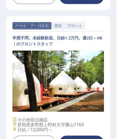
まほーばの森
パート・アルバイト
宿泊
フロント
学歴不問。未経験歓迎。日給1.2万円。週2日～OK
！のフロントスタッフ
フロントスタッフ
施設業態
その他宿泊施設
勤務地
群馬県多野郡上野村大字勝山1169
給与
日給／12,000円～