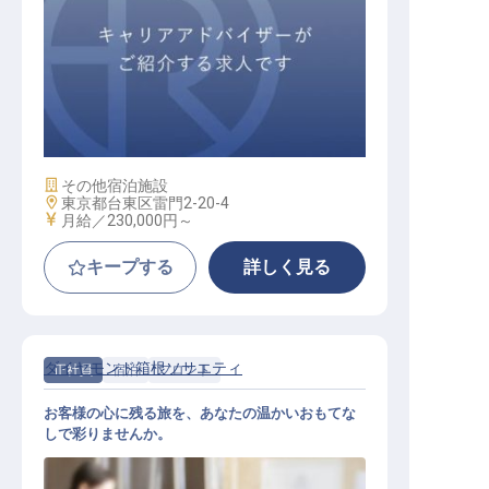
フロントスタッフ
施設業態
その他宿泊施設
勤務地
東京都台東区雷門2-20-4
給与
月給／230,000円～
キープする
詳しく見る
ダイヤモンド箱根ソサエティ
正社員
宿泊
フロント
お客様の心に残る旅を、あなたの温かいおもてな
しで彩りませんか。