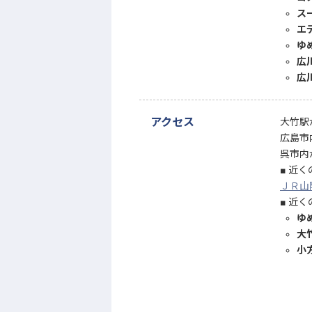
ス
エ
ゆ
広
広
アクセス
大竹駅
広島市
呉市内
近く
ＪＲ山
近く
ゆ
大
小