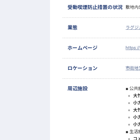
受動喫煙防止措置の状況
敷地内
業態
ラグジ
ホームページ
https:/
ロケーション
市街地
周辺施設
公共
大
小
大
小
小
生活
コ