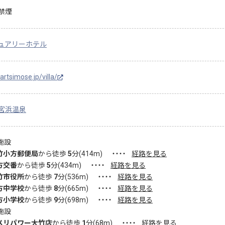
禁煙
ュアリーホテル
/artsimose.jp/villa/
宮浜温泉
施設
竹小方郵便局
から徒歩
5
分(
414
m)
・・・・
経路を見る
方交番
から徒歩
5
分(
434
m)
・・・・
経路を見る
竹市役所
から徒歩
7
分(
536
m)
・・・・
経路を見る
方中学校
から徒歩
8
分(
665
m)
・・・・
経路を見る
方小学校
から徒歩
9
分(
698
m)
・・・・
経路を見る
施設
メリパワー大竹店
から徒歩
1
分(
68
m)
・・・・
経路を見る