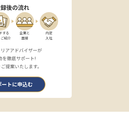
登録後の流れ
チする

企業と

内定

をご紹介
面接
入社
ャリアアドバイザーが
動を徹底サポート!
をご提案いたします。
ポートに申込む