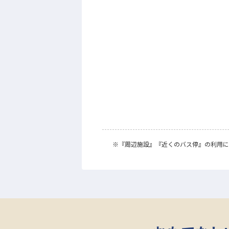
※
『周辺施設』
『近くのバス停』
の利用に