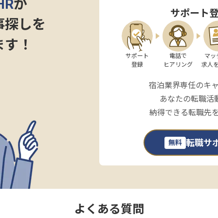
HR
が
サポート
事探しを
ます！
サポート

電話で

マッ
登録
ヒアリング
求人
宿泊業界専任のキ
あなたの転職活
納得できる転職先
転職サ
無料
よくある質問