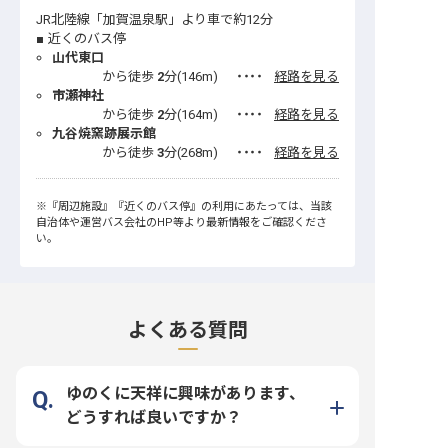
JR北陸線「加賀温泉駅」より車で約12分
近くのバス停
山代東口
から徒歩
2
分(
146
m)
・・・・
経路を見る
市瀬神社
から徒歩
2
分(
164
m)
・・・・
経路を見る
九谷焼窯跡展示館
から徒歩
3
分(
268
m)
・・・・
経路を見る
※
『周辺施設』
『近くのバス停』
の利用にあたっては、当該
自治体や運営バス会社のHP等より最新情報をご確認くださ
い。
よくある質問
ゆのくに天祥に興味があります、
どうすれば良いですか？