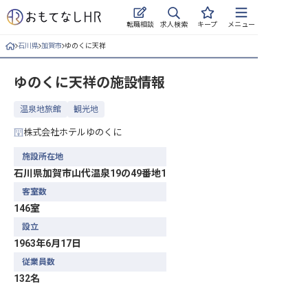
求人検索
転職相談
キープ
メニュー
石川県
加賀市
ゆのくに天祥
ログイン
ゆのくに天祥
の施設情報
求人・施設を探す
温泉地旅館
観光地
キープした求人
株式会社ホテルゆのくに
就職・転職 合同説明会
施設所在地
石川県加賀市山代温泉19の49番地1
おもてなしHRについて
客室数
146室
ご利用の流れ
設立
よくある質問
1963年6月17日
従業員数
ホテル・宿泊業界情報コラム
132名