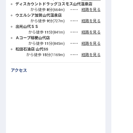
ディスカウントドラッグコスモス山代温泉店
から徒歩
8
分(
664
m)
・・・・
経路を見る
ウエルシア加賀山代温泉店
から徒歩
9
分(
727
m)
・・・・
経路を見る
出光山代ＳＳ
から徒歩
11
分(
841
m)
・・・・
経路を見る
Ａコープ桔梗山代店
から徒歩
11
分(
845
m)
・・・・
経路を見る
松田石油店 山代SS
から徒歩
15
分(
1169
m)
・・・・
経路を見る
アクセス