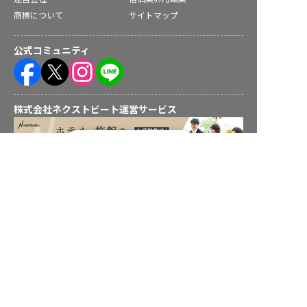
商標について
サイトマップ
公式コミュニティ
株式会社ネクストビート運営サービス
転職フルサポート実施中！
サポートに申し込む
保育業界の求職者様向けサービス
保育士バンク！ - 日本最大級。保育士・幼稚園教諭向け転職支
援サイト
保育士バンク！新卒 - 保育士・幼稚園教諭を目指す「学生向
け」就職活動情報サイト
法人様向けサービス
保育士バンク！コネクト - 保育施設向けの業務支援システム
保育士バンク！パレット - 保育施設専門の職員マネジメントツ
ール
保育士バンク！ウェブパック - 保育施設向けホームページ制作
保育士バンク！総研 - 保育園経営や保育の実務に活かせる有益
な情報発信サイト