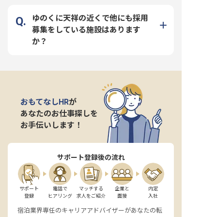
ゆのくに天祥の近くで他にも採用
募集をしている施設はあります
か？
おもてなしHR
が
あなたのお仕事探しを
お手伝いします！
サポート登録後の流れ
サポート

電話で

マッチする

企業と

内定

登録
ヒアリング
求人をご紹介
面接
入社
宿泊業界専任のキャリアアドバイザーがあなたの転