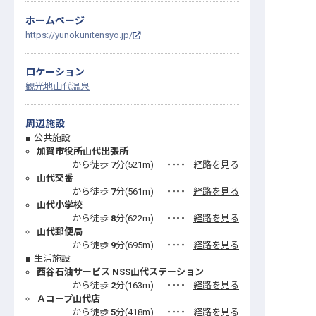
ホームページ
https://yunokunitensyo.jp/
ロケーション
観光地
山代温泉
周辺施設
公共施設
加賀市役所山代出張所
から徒歩
7
分(
521
m)
・・・・
経路を見る
山代交番
から徒歩
7
分(
561
m)
・・・・
経路を見る
山代小学校
から徒歩
8
分(
622
m)
・・・・
経路を見る
山代郵便局
から徒歩
9
分(
695
m)
・・・・
経路を見る
生活施設
西谷石油サービス NSS山代ステーション
から徒歩
2
分(
163
m)
・・・・
経路を見る
Ａコープ山代店
から徒歩
5
分(
418
m)
・・・・
経路を見る