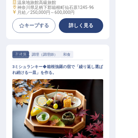
施設業態
温泉地旅館
高級旅館
勤務地
神奈川県足柄下郡箱根町仙石原1245-96
給与
月給／250,000円～
600,000円
キープする
詳しく見る
強羅花壇
正社員
調理（調理師）
和食
3ミシュランキー◆箱根強羅の宿で「繰り返し選ば
れ続ける一皿」を作る。
和食調理│未経験歓迎／個室寮・食
堂完備／月給27万～／賞与年2回