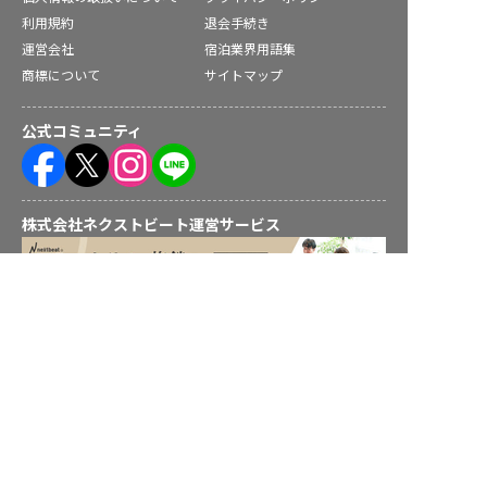
利用規約
退会手続き
運営会社
宿泊業界用語集
商標について
サイトマップ
公式コミュニティ
株式会社ネクストビート運営サービス
求人を紹介してもらう
保育業界の求職者様向けサービス
保育士バンク！ - 日本最大級。保育士・幼稚園教諭向け転職支
援サイト
保育士バンク！新卒 - 保育士・幼稚園教諭を目指す「学生向
け」就職活動情報サイト
法人様向けサービス
保育士バンク！コネクト - 保育施設向けの業務支援システム
保育士バンク！パレット - 保育施設専門の職員マネジメントツ
ール