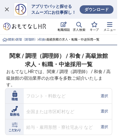
アプリでパッと探せる
ダウンロード
スムーズにお仕事探し！
ログイン
求人検索
転職相談
キープ
メニュー
求人・施設を探す
関東
調理（調理師）
和食
高級旅館の求人・転職・中途採用一覧
キープした求人
関東 / 調理（調理師） / 和食 / 高級旅館
求人・転職・中途採用一覧
就職・転職 合同説明会
おもてなしHRでは、関東 / 調理（調理師） / 和食 / 高
級旅館の宿泊業界のお仕事を多数ご紹介いたしま
おもてなしHRについて
す。
ご利用の流れ
フロント・料飲など
選択
職種
よくある質問
全国または市区町村など
選択
勤務地
ホテル・宿泊業界情報コラム
給与・雇用形態・寮社宅あり など
選択
こだわり