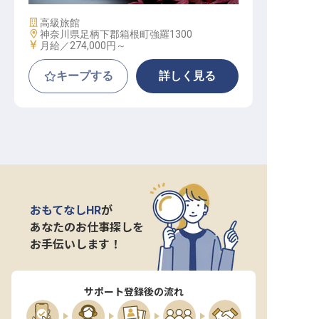
施設業態
高級旅館
勤務地
神奈川県足柄下郡箱根町強羅1300
給与
月給／274,000円～
キープする
詳しく見る
おもてなしHR
が
あなたのお仕事探しを
お手伝いします！
サポート登録後の流れ