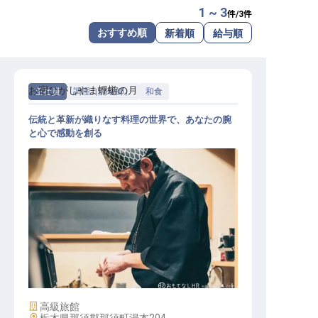
1 ~ 3
件/
3
件
転職サポートに申し込む
無料
おすすめ順
新着順
給与順
採用をお考えの企業様へ
お宿ひがしやま蜉蝣の月
正社員
調理（調理師）
和食
伝統と革新が織りなす料理の世界で、あなたの腕
と心で感動を創る
和食調理（副料理長候補）
施設業態
高級旅館
勤務地