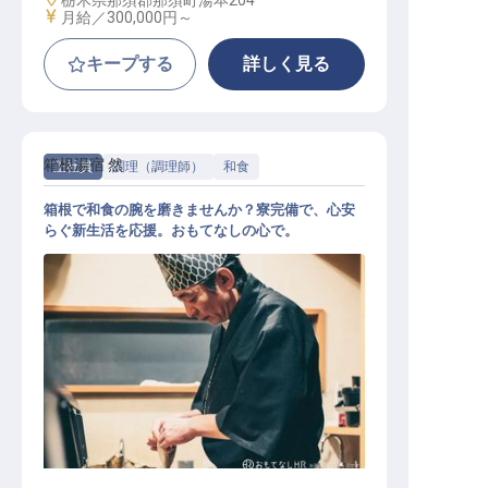
栃木県那須郡那須町湯本204
給与
月給／300,000円～
キープする
詳しく見る
箱根湯宿 然
正社員
調理（調理師）
和食
箱根で和食の腕を磨きませんか？寮完備で、心安
らぐ新生活を応援。おもてなしの心で。
和食調理