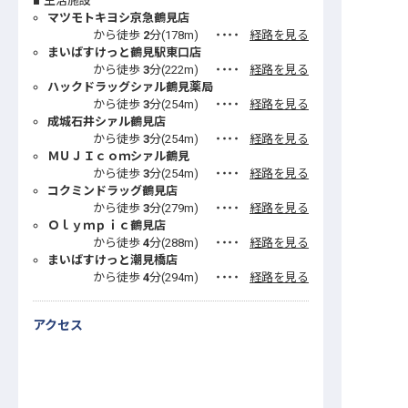
生活施設
マツモトキヨシ京急鶴見店
から徒歩
2
分(
178
m)
・・・・
経路を見る
まいばすけっと鶴見駅東口店
から徒歩
3
分(
222
m)
・・・・
経路を見る
ハックドラッグシァル鶴見薬局
から徒歩
3
分(
254
m)
・・・・
経路を見る
成城石井シァル鶴見店
から徒歩
3
分(
254
m)
・・・・
経路を見る
ＭＵＪＩｃｏｍシァル鶴見
から徒歩
3
分(
254
m)
・・・・
経路を見る
コクミンドラッグ鶴見店
から徒歩
3
分(
279
m)
・・・・
経路を見る
Ｏｌｙｍｐｉｃ鶴見店
から徒歩
4
分(
288
m)
・・・・
経路を見る
まいばすけっと潮見橋店
から徒歩
4
分(
294
m)
・・・・
経路を見る
アクセス