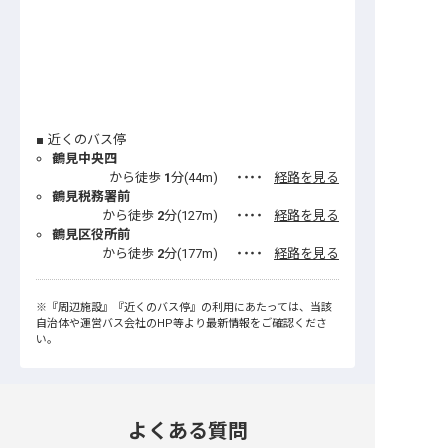
近くのバス停
鶴見中央四
から徒歩
1
分(
44
m)
・・・・
経路を見る
鶴見税務署前
から徒歩
2
分(
127
m)
・・・・
経路を見る
鶴見区役所前
から徒歩
2
分(
177
m)
・・・・
経路を見る
※
『周辺施設』
『近くのバス停』
の利用にあたっては、当該
自治体や運営バス会社のHP等より最新情報をご確認くださ
い。
よくある質問