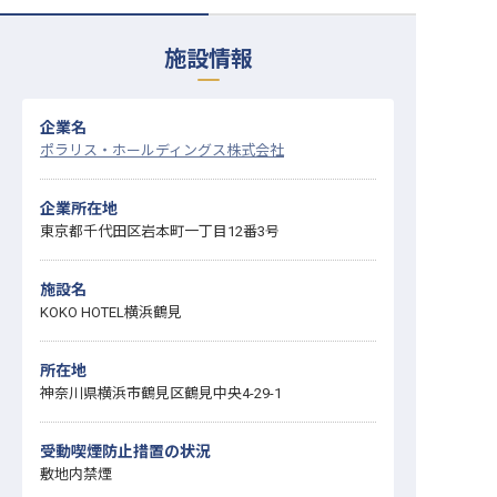
転職サポートに申し込む
無料
施設情報
採用をお考えの企業様へ
企業名
ポラリス・ホールディングス株式会社
企業所在地
東京都千代田区岩本町一丁目12番3号
施設名
KOKO HOTEL横浜鶴見
所在地
神奈川県横浜市鶴見区鶴見中央4-29-1
受動喫煙防止措置の状況
敷地内禁煙