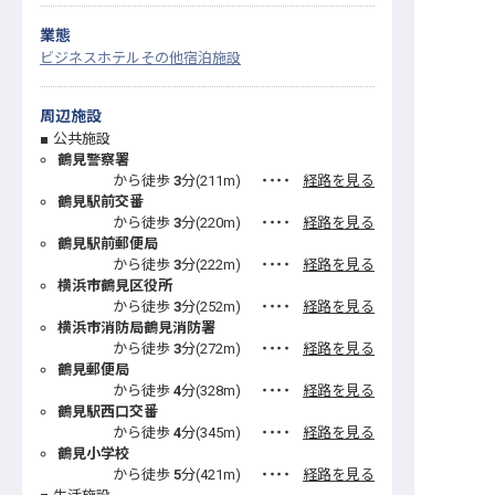
業態
ビジネスホテル
その他宿泊施設
周辺施設
公共施設
鶴見警察署
から徒歩
3
分(
211
m)
・・・・
経路を見る
鶴見駅前交番
から徒歩
3
分(
220
m)
・・・・
経路を見る
鶴見駅前郵便局
から徒歩
3
分(
222
m)
・・・・
経路を見る
横浜市鶴見区役所
から徒歩
3
分(
252
m)
・・・・
経路を見る
横浜市消防局鶴見消防署
から徒歩
3
分(
272
m)
・・・・
経路を見る
鶴見郵便局
から徒歩
4
分(
328
m)
・・・・
経路を見る
鶴見駅西口交番
から徒歩
4
分(
345
m)
・・・・
経路を見る
鶴見小学校
から徒歩
5
分(
421
m)
・・・・
経路を見る