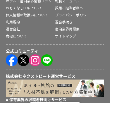
ホテル・宿泊業界情報コラム
転職マニュアル
おもてなしHRについて
採用ご担当者様へ
個人情報の取扱いについて
プライバシーポリシー
利用規約
退会手続き
運営会社
宿泊業界用語集
商標について
サイトマップ
公式コミュニティ
株式会社ネクストビート運営サービス
保育業界の求職者様向けサービス
転職フルサポート実施中！
保育士バンク！ - 日本最大級。保育士・幼稚園教諭向け転職支
援サイト
サポートに申し込む
保育士バンク！新卒 - 保育士・幼稚園教諭を目指す「学生向
け」就職活動情報サイト
法人様向けサービス