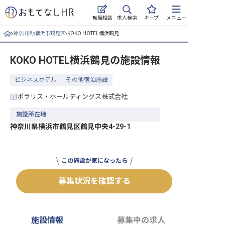
求人検索
転職相談
キープ
メニュー
神奈川県
横浜市鶴見区
KOKO HOTEL横浜鶴見
ログイン
KOKO HOTEL横浜鶴見
の施設情報
求人・施設を探す
ビジネスホテル
その他宿泊施設
キープした求人
ポラリス・ホールディングス株式会社
就職・転職 合同説明会
施設所在地
神奈川県横浜市鶴見区鶴見中央4-29-1
おもてなしHRについて
ご利用の流れ
この施設が気になったら
よくある質問
募集状況を確認する
ホテル・宿泊業界情報コラム
施設情報
募集中の求人