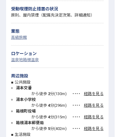
受動喫煙防止措置の状況
原則、屋内禁煙（配属先決定次第、詳細通知）
業態
高級旅館
ロケーション
温泉地
箱根温泉
周辺施設
公共施設
湯本交番
から徒歩
2
分(
130
m)
・・・・
経路を見る
湯本小学校
から徒歩
4
分(
296
m)
・・・・
経路を見る
箱根町役場
から徒歩
4
分(
315
m)
・・・・
経路を見る
箱根湯本郵便局
から徒歩
5
分(
402
m)
・・・・
経路を見る
生活施設