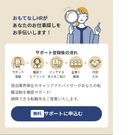
おもてなしHR
が
あなたのお仕事探しを
お手伝いします！
サポート登録後の流れ
サポート

電話で

マッチする

企業と

内定

登録
ヒアリング
求人をご紹介
面接
入社
宿泊業界専任のキャリアアドバイザーがあなたの転
職活動を徹底サポート!
納得できる転職先をご提案いたします。
サポートに申込む
無料