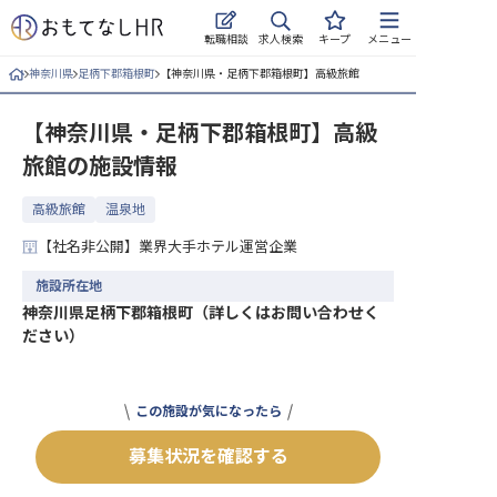
求人検索
転職相談
キープ
メニュー
神奈川県
足柄下郡箱根町
【神奈川県・足柄下郡箱根町】高級旅館
ログイン
【神奈川県・足柄下郡箱根町】高級
求人・施設を探す
旅館
の施設情報
キープした求人
高級旅館
温泉地
就職・転職 合同説明会
【社名非公開】業界大手ホテル運営企業
おもてなしHRについて
施設所在地
神奈川県足柄下郡箱根町（詳しくはお問い合わせく
ださい）
ご利用の流れ
よくある質問
この施設が気になったら
ホテル・宿泊業界情報コラム
募集状況を確認する