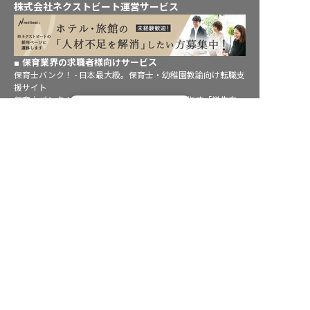
株式会社ネクストビート運営サービス
保育業界の求職者様向けサービス
保育士バンク！ - 日本最大級。保育士・幼稚園教諭向け転職支
援サイト
保育士バンク！新卒 - 保育士・幼稚園教諭を目指す「学生向
転職フルサポート実施中！
け」就職活動情報サイト
サポートに申し込む
法人様向けサービス
保育士バンク！コネクト - 保育施設向けの業務支援システム
保育士バンク！パレット - 保育施設専門の職員マネジメントツ
ール
保育士バンク！ウェブパック - 保育施設向けホームページ制作
保育士バンク！総研 - 保育園経営や保育の実務に活かせる有益
な情報発信サイト
育児者様向けサービス
KIDSNA STYLE - 「育てるを考える」子育て情報メディア
KIDSNAシッター - ベビーシッターサービス
KIDSNA園ナビ - 保育園・幼稚園検索
ホテル業界・飲食業界の求職者様向けサービス
おもてなしHR - 宿泊業界専門の就職・転職支援サービス
FURUMAU - 調理師専門の就職・転職支援サービス
Hospitality Careers - シンガポールの宿泊・飲食専門転職支援