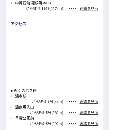
中野石油 箱根湯本SS
から徒歩
16
分(
1274
m)
・・・・
経路を見る
アクセス
近くのバス停
湯本駅
から徒歩
1
分(
44
m)
・・・・
経路を見る
温泉場入口
から徒歩
5
分(
382
m)
・・・・
経路を見る
早雲公園前
から徒歩
5
分(
392
m)
・・・・
経路を見る