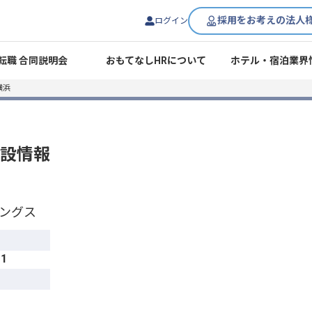
採用をお考えの法人
ログイン
転職 合同説明会
おもてなしHRについて
ホテル・宿泊業界
横浜
設情報
ングス
1