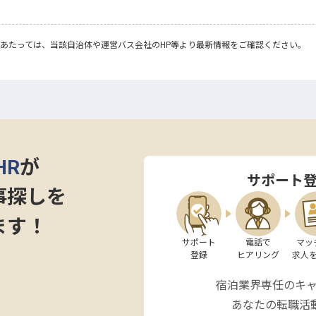
あたっては、当該自治体や運営バス会社のHP等より最新情報をご確認ください。
HR
が
サポート
事探しを
ます！
サポート

電話で

マッ
登録
ヒアリング
求人
宿泊業界専任のキ
あなたの転職活