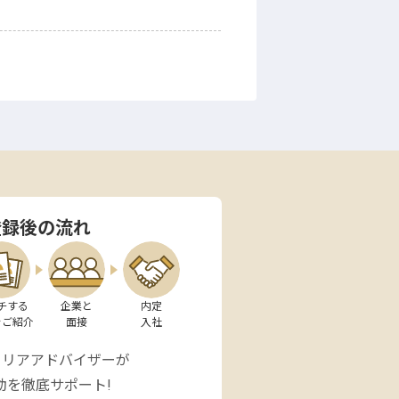
登録後の流れ
チする

企業と

内定

をご紹介
面接
入社
ャリアアドバイザーが
動を徹底サポート!