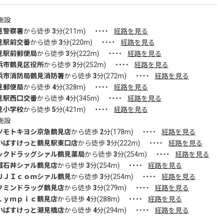
施設
見警察署
から徒歩
3
分(
211
m)
・・・・
経路を見る
見駅前交番
から徒歩
3
分(
220
m)
・・・・
経路を見る
見駅前郵便局
から徒歩
3
分(
222
m)
・・・・
経路を見る
浜市鶴見区役所
から徒歩
3
分(
252
m)
・・・・
経路を見る
浜市消防局鶴見消防署
から徒歩
3
分(
272
m)
・・・・
経路を見る
見郵便局
から徒歩
4
分(
328
m)
・・・・
経路を見る
見駅西口交番
から徒歩
4
分(
345
m)
・・・・
経路を見る
見小学校
から徒歩
5
分(
421
m)
・・・・
経路を見る
施設
ツモトキヨシ京急鶴見店
から徒歩
2
分(
178
m)
・・・・
経路を見る
いばすけっと鶴見駅東口店
から徒歩
3
分(
222
m)
・・・・
経路を見る
ックドラッグシァル鶴見薬局
から徒歩
3
分(
254
m)
・・・・
経路を見る
城石井シァル鶴見店
から徒歩
3
分(
254
m)
・・・・
経路を見る
ＵＪＩｃｏｍシァル鶴見
から徒歩
3
分(
254
m)
・・・・
経路を見る
クミンドラッグ鶴見店
から徒歩
3
分(
279
m)
・・・・
経路を見る
ｌｙｍｐｉｃ鶴見店
から徒歩
4
分(
288
m)
・・・・
経路を見る
いばすけっと潮見橋店
から徒歩
4
分(
294
m)
・・・・
経路を見る