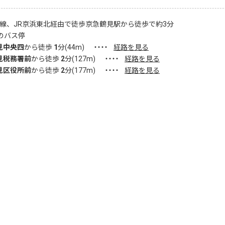
浜線、JR京浜東北経由で徒歩京急鶴見駅から徒歩で約3分
のバス停
見中央四
から徒歩
1
分(
44
m)
・・・・
経路を見る
見税務署前
から徒歩
2
分(
127
m)
・・・・
経路を見る
見区役所前
から徒歩
2
分(
177
m)
・・・・
経路を見る