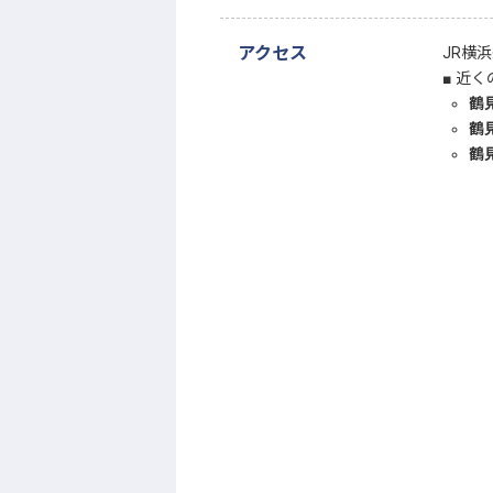
アクセス
JR横
近く
鶴
鶴
鶴