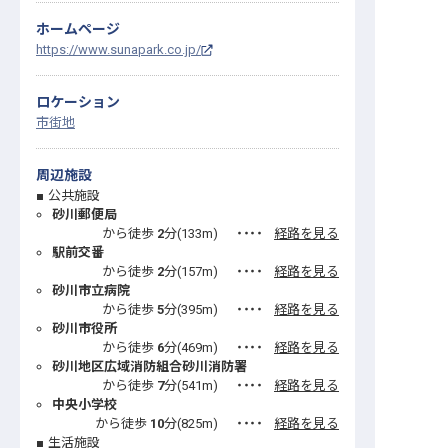
ホームページ
https://www.sunapark.co.jp/
ロケーション
市街地
周辺施設
公共施設
砂川郵便局
から徒歩
2
分(
133
m)
・・・・
経路を見る
駅前交番
から徒歩
2
分(
157
m)
・・・・
経路を見る
砂川市立病院
から徒歩
5
分(
395
m)
・・・・
経路を見る
砂川市役所
から徒歩
6
分(
469
m)
・・・・
経路を見る
砂川地区広域消防組合砂川消防署
から徒歩
7
分(
541
m)
・・・・
経路を見る
中央小学校
から徒歩
10
分(
825
m)
・・・・
経路を見る
生活施設