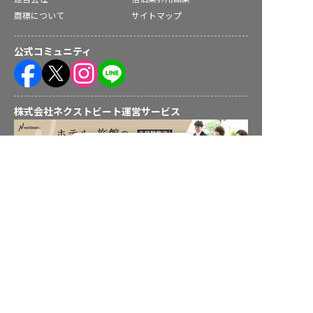
商標について
サイトマップ
公式コミュニティ
株式会社ネクストビート運営サービス
転職フルサポート実施中！
サポートに申し込む
保育業界の求職者様向けサービス
保育士バンク！ - 日本最大級。保育士・幼稚園教諭向け転職支
援サイト
保育士バンク！新卒 - 保育士・幼稚園教諭を目指す「学生向
け」就職活動情報サイト
法人様向けサービス
保育士バンク！コネクト - 保育施設向けの業務支援システム
保育士バンク！パレット - 保育施設専門の職員マネジメントツ
ール
保育士バンク！ウェブパック - 保育施設向けホームページ制作
保育士バンク！総研 - 保育園経営や保育の実務に活かせる有益
な情報発信サイト