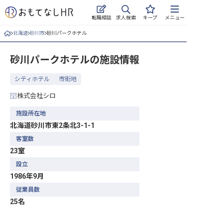
求人検索
転職相談
キープ
メニュー
北海道
砂川市
砂川パークホテル
ログイン
砂川パークホテル
の施設情報
求人・施設を探す
シティホテル
市街地
キープした求人
株式会社シロ
就職・転職 合同説明会
施設所在地
北海道砂川市東2条北3-1-1
おもてなしHRについて
客室数
23室
ご利用の流れ
設立
よくある質問
1986年9月
従業員数
ホテル・宿泊業界情報コラム
25名