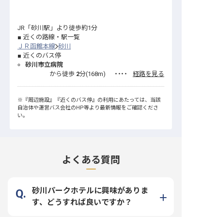
JR「砂川駅」より徒歩約1分
近くの路線・駅一覧
ＪＲ函館本線
砂川
近くのバス停
砂川市立病院
から徒歩
2
分(
168
m)
・・・・
経路を見る
※
『周辺施設』
『近くのバス停』
の利用にあたっては、当該
自治体や運営バス会社のHP等より最新情報をご確認くださ
い。
よくある質問
砂川パークホテルに興味がありま
す、どうすれば良いですか？