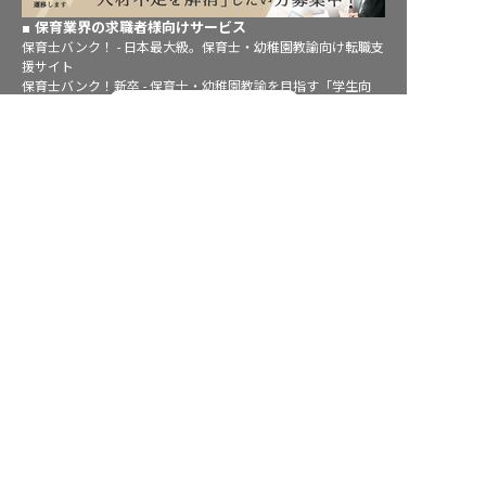
保育業界の求職者様向けサービス
保育士バンク！ - 日本最大級。保育士・幼稚園教諭向け転職支
援サイト
保育士バンク！新卒 - 保育士・幼稚園教諭を目指す「学生向
転職フルサポート実施中！
け」就職活動情報サイト
法人様向けサービス
サポートに申し込む
保育士バンク！コネクト - 保育施設向けの業務支援システム
保育士バンク！パレット - 保育施設専門の職員マネジメントツ
ール
保育士バンク！ウェブパック - 保育施設向けホームページ制作
保育士バンク！総研 - 保育園経営や保育の実務に活かせる有益
な情報発信サイト
育児者様向けサービス
KIDSNA STYLE - 「育てるを考える」子育て情報メディア
KIDSNAシッター - ベビーシッターサービス
KIDSNA園ナビ - 保育園・幼稚園検索
ホテル業界・飲食業界の求職者様向けサービス
おもてなしHR - 宿泊業界専門の就職・転職支援サービス
FURUMAU - 調理師専門の就職・転職支援サービス
Hospitality Careers - シンガポールの宿泊・飲食専門転職支援
サービス
886旅館人力銀行 日本旅館工作 - 日本と台湾の観光業を結ぶ課
題解決型プラットフォーム
886旅館人力銀行 台湾旅館工作 - 台湾宿泊業界専門の就職・転