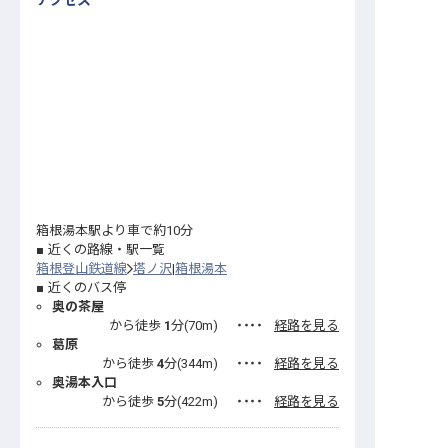
アクセス
箱根湯本駅より車で約10分
近くの路線・駅一覧
箱根登山鉄道線
塔ノ沢
箱根湯本
近くのバス停
奥の茶屋
から徒歩
1
分(
70
m)
・・・・
経路を見る
葛原
から徒歩
4
分(
344
m)
・・・・
経路を見る
奥湯本入口
から徒歩
5
分(
422
m)
・・・・
経路を見る