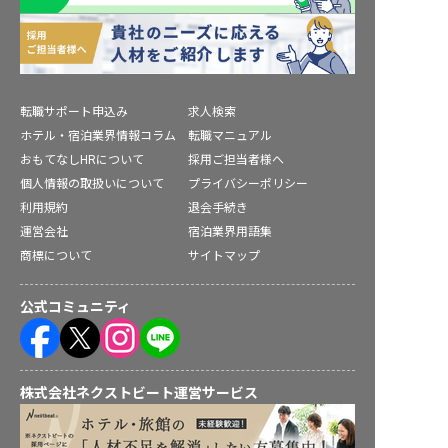
転職サポート申込み
求人検索
ホテル・宿泊業界情報コラム
転職マニュアル
おもてなしHRについて
採用ご担当者様へ
個人情報の取扱いについて
プライバシーポリシー
利用規約
退会手続き
運営会社
宿泊業界用語集
商標について
サイトマップ
公式コミュニティ
株式会社ネクストビート運営サービス