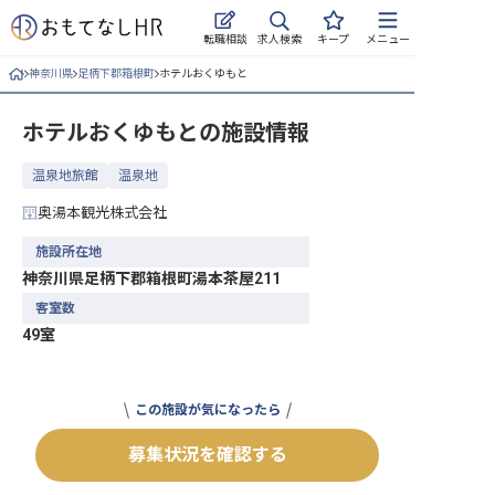
求人検索
転職相談
キープ
メニュー
神奈川県
足柄下郡箱根町
ホテルおくゆもと
ログイン
ホテルおくゆもと
の施設情報
求人・施設を探す
温泉地旅館
温泉地
キープした求人
奥湯本観光株式会社
就職・転職 合同説明会
施設所在地
神奈川県足柄下郡箱根町湯本茶屋211
おもてなしHRについて
客室数
49室
ご利用の流れ
よくある質問
この施設が気になったら
ホテル・宿泊業界情報コラム
募集状況を確認する