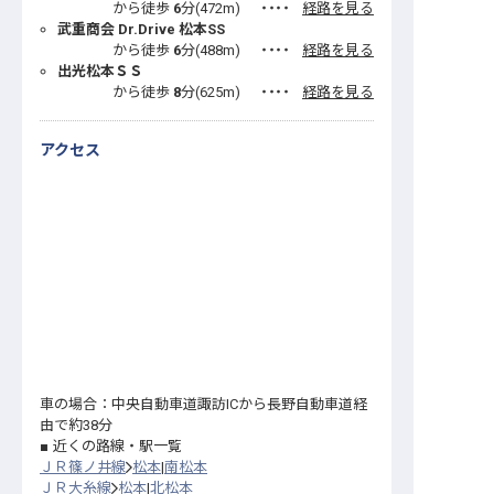
から徒歩
6
分(
472
m)
・・・・
経路を見る
武重商会 Dr.Drive 松本SS
から徒歩
6
分(
488
m)
・・・・
経路を見る
出光松本ＳＳ
から徒歩
8
分(
625
m)
・・・・
経路を見る
アクセス
車の場合：中央自動車道諏訪ICから長野自動車道経
由で約38分
近くの路線・駅一覧
ＪＲ篠ノ井線
松本
南松本
ＪＲ大糸線
松本
北松本