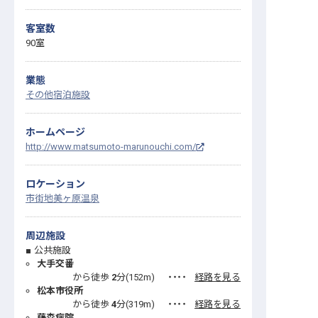
客室数
90室
業態
その他宿泊施設
ホームページ
http://www.matsumoto-marunouchi.com/
ロケーション
市街地
美ヶ原温泉
周辺施設
公共施設
大手交番
から徒歩
2
分(
152
m)
・・・・
経路を見る
松本市役所
から徒歩
4
分(
319
m)
・・・・
経路を見る
藤森病院