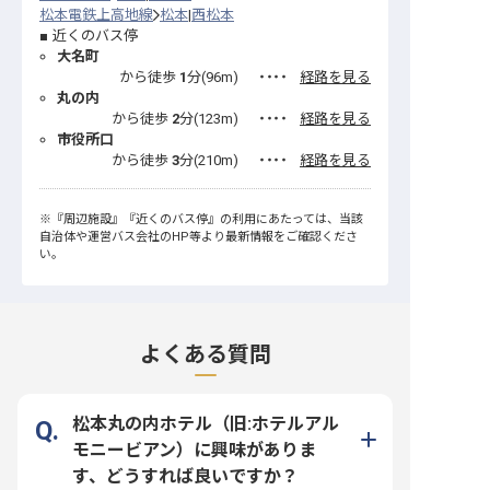
松本電鉄上高地線
松本
西松本
近くのバス停
大名町
から徒歩
1
分(
96
m)
・・・・
経路を見る
丸の内
から徒歩
2
分(
123
m)
・・・・
経路を見る
市役所口
から徒歩
3
分(
210
m)
・・・・
経路を見る
※
『周辺施設』
『近くのバス停』
の利用にあたっては、当該
自治体や運営バス会社のHP等より最新情報をご確認くださ
い。
よくある質問
松本丸の内ホテル（旧:ホテルアル
モニービアン）に興味がありま
す、どうすれば良いですか？