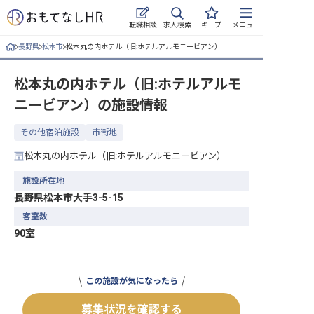
求人検索
転職相談
キープ
メニュー
長野県
松本市
松本丸の内ホテル（旧:ホテルアルモニービアン）
ログイン
松本丸の内ホテル（旧:ホテルアルモ
求人・施設を探す
ニービアン）
の施設情報
キープした求人
その他宿泊施設
市街地
就職・転職 合同説明会
松本丸の内ホテル（旧:ホテルアルモニービアン）
おもてなしHRについて
施設所在地
長野県松本市大手3-5-15
ご利用の流れ
客室数
90室
よくある質問
ホテル・宿泊業界情報コラム
この施設が気になったら
募集状況を確認する