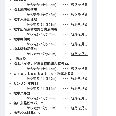
から徒歩
4
分(
334
m)
・・・・
経路を見る
松本城西郵便局
から徒歩
4
分(
348
m)
・・・・
経路を見る
松本大手郵便局
から徒歩
5
分(
378
m)
・・・・
経路を見る
松本広域消防局丸の内消防署
から徒歩
5
分(
383
m)
・・・・
経路を見る
松本郵便局
から徒歩
6
分(
461
m)
・・・・
経路を見る
松本駅前郵便局
から徒歩
6
分(
519
m)
・・・・
経路を見る
生活施設
松本ハイランド農業協同組合 南部SS
から徒歩
4
分(
315
m)
・・・・
経路を見る
ａｐｏｌｌｏｓｔａｔｉｏｎ松本北ＳＳ
から徒歩
4
分(
315
m)
・・・・
経路を見る
サンリン 本町SS
から徒歩
4
分(
331
m)
・・・・
経路を見る
松本パルコ
から徒歩
5
分(
380
m)
・・・・
経路を見る
無印良品松本パルコ
から徒歩
5
分(
380
m)
・・・・
経路を見る
出光松本城北ＳＳ