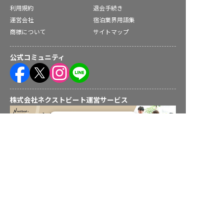
利用規約
退会手続き
運営会社
宿泊業界用語集
商標について
サイトマップ
公式コミュニティ
株式会社ネクストビート運営サービス
転職フルサポート実施中！
サポートに申し込む
保育業界の求職者様向けサービス
保育士バンク！ - 日本最大級。保育士・幼稚園教諭向け転職支
援サイト
保育士バンク！新卒 - 保育士・幼稚園教諭を目指す「学生向
け」就職活動情報サイト
法人様向けサービス
保育士バンク！コネクト - 保育施設向けの業務支援システム
保育士バンク！パレット - 保育施設専門の職員マネジメントツ
ール
保育士バンク！ウェブパック - 保育施設向けホームページ制作