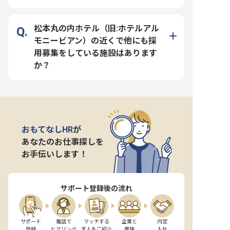
松本丸の内ホテル（旧:ホテルアル
モニービアン）の近くで他にも採
用募集をしている施設はあります
か？
おもてなしHR
が
あなたのお仕事探しを
お手伝いします！
サポート登録後の流れ
サポート

電話で

マッチする

企業と

内定

登録
ヒアリング
求人をご紹介
面接
入社