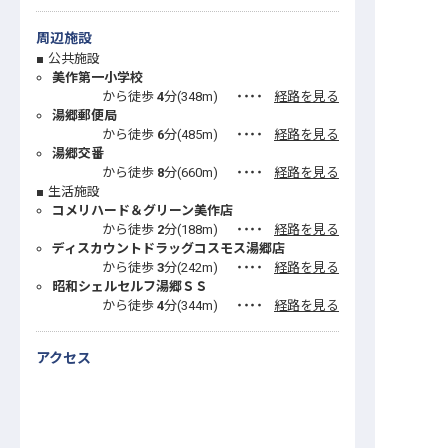
周辺施設
公共施設
美作第一小学校
から徒歩
4
分(
348
m)
・・・・
経路を見る
湯郷郵便局
から徒歩
6
分(
485
m)
・・・・
経路を見る
湯郷交番
から徒歩
8
分(
660
m)
・・・・
経路を見る
生活施設
コメリハード＆グリーン美作店
から徒歩
2
分(
188
m)
・・・・
経路を見る
ディスカウントドラッグコスモス湯郷店
から徒歩
3
分(
242
m)
・・・・
経路を見る
昭和シェルセルフ湯郷ＳＳ
から徒歩
4
分(
344
m)
・・・・
経路を見る
アクセス