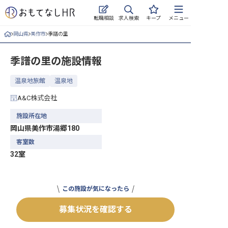
求人検索
転職相談
キープ
メニュー
岡山県
美作市
季譜の里
ログイン
季譜の里
の施設情報
求人・施設を探す
温泉地旅館
温泉地
キープした求人
A&C株式会社
就職・転職 合同説明会
施設所在地
岡山県美作市湯郷180
おもてなしHRについて
客室数
32室
ご利用の流れ
よくある質問
この施設が気になったら
ホテル・宿泊業界情報コラム
募集状況を確認する