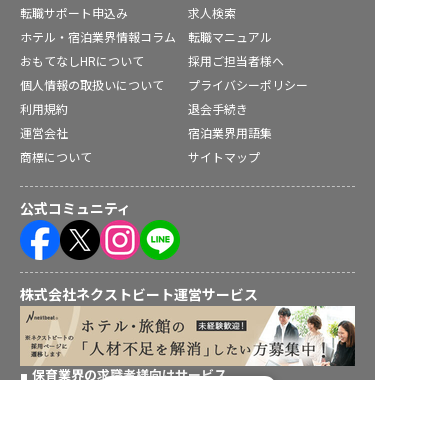
転職サポート申込み
求人検索
ホテル・宿泊業界情報コラム
転職マニュアル
おもてなしHRについて
採用ご担当者様へ
個人情報の取扱いについて
プライバシーポリシー
利用規約
退会手続き
運営会社
宿泊業界用語集
商標について
サイトマップ
公式コミュニティ
株式会社ネクストビート運営サービス
保育業界の求職者様向けサービス
転職フルサポート実施中！
保育士バンク！ - 日本最大級。保育士・幼稚園教諭向け転職支
援サイト
サポートに申し込む
保育士バンク！新卒 - 保育士・幼稚園教諭を目指す「学生向