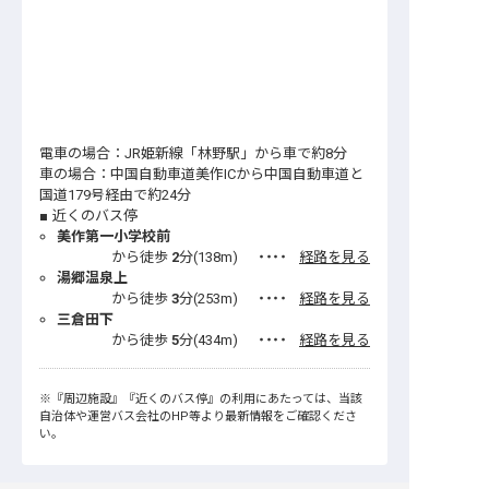
電車の場合：JR姫新線「林野駅」から車で約8分
車の場合：中国自動車道美作ICから中国自動車道と
国道179号経由で約24分
近くのバス停
美作第一小学校前
から徒歩
2
分(
138
m)
・・・・
経路を見る
湯郷温泉上
から徒歩
3
分(
253
m)
・・・・
経路を見る
三倉田下
から徒歩
5
分(
434
m)
・・・・
経路を見る
※
『周辺施設』
『近くのバス停』
の利用にあたっては、当該
自治体や運営バス会社のHP等より最新情報をご確認くださ
い。