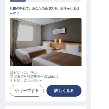
札幌の中心で、あなたの経理スキルを活かしませ
んか？
総務経理
施設業態
ビジネスホテル
勤務地
北海道札幌市中央区北2条西3
給与
月給／210,000円～
キープする
詳しく見る