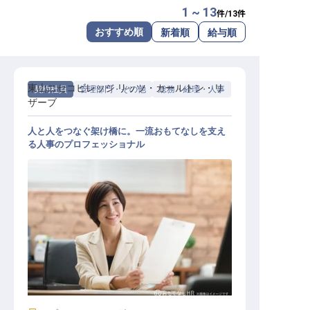
1 ~ 13
件/
13
件
転職サポートに申し込む
無料
おすすめ順
新着順
給与順
採用をお考えの企業様へ
東山ニセコビレッジ リッツ・カールトン・リ
契約社員
管理部門・その他
総務・経理・人事
ザーブ
人と人をつなぐ架け橋に。一流おもてなしを支え
る人事のプロフェッショナル
人事スタッフ