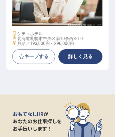
宴会セールス
施設業態
シティホテル
勤務地
北海道札幌市中央区南10条西3-1-1
給与
月給／193,000円～
296,000円
キープする
詳しく見る
おもてなしHR
が
あなたのお仕事探しを
お手伝いします！