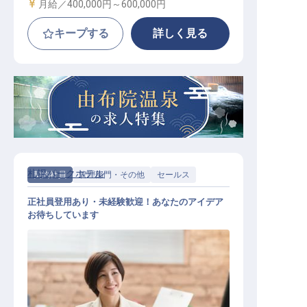
給与
月給／400,000円～
600,000円
キープする
詳しく見る
札幌パークホテル
契約社員
管理部門・その他
セールス
正社員登用あり・未経験歓迎！あなたのアイデア
お待ちしています