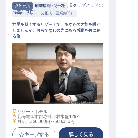
クラブメッドキロロピーク（旧クラブメッド北
契約社員
管理部門・その他
海道キロロ）
マネージャー・支配人（営業部門）
世界を魅了するリゾートで、あなたの才能を咲か
せませんか。おもてなしの先にある感動を共に創
る旅
セールスマネージャー
施設業態
リゾートホテル
勤務地
北海道余市郡赤井川村常盤128-1
給与
月給／350,000円～
500,000円
キープする
詳しく見る