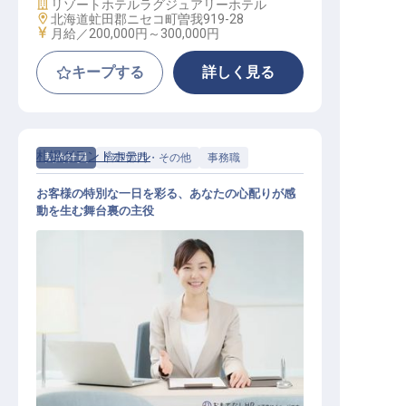
施設業態
リゾートホテル
ラグジュアリーホテル
勤務地
北海道虻田郡ニセコ町曽我919-28
給与
月給／200,000円～
300,000円
キープする
詳しく見る
札幌グランドホテル
契約社員
管理部門・その他
事務職
お客様の特別な一日を彩る、あなたの心配りが感
動を生む舞台裏の主役
宴会予約事務