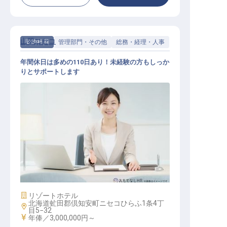
山翠ニセコ
契約社員
管理部門・その他
総務・経理・人事
年間休日は多めの110日あり！未経験の方もしっか
りとサポートします
HR officer
施設業態
リゾートホテル
北海道虻田郡倶知安町ニセコひらふ1条4丁
勤務地
目5−32
給与
年俸／3,000,000円～