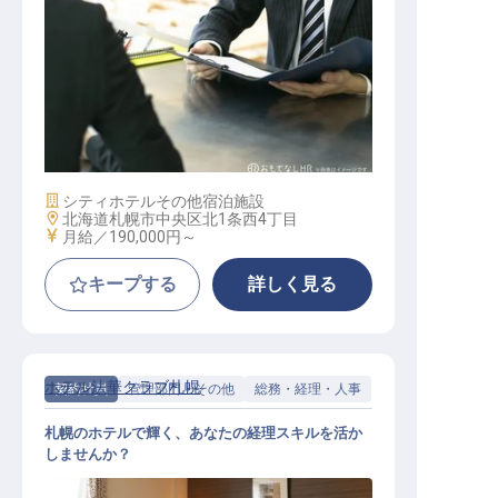
ホテル宴会セールススタッフ
施設業態
シティホテル
その他宿泊施設
勤務地
北海道札幌市中央区北1条西4丁目
給与
月給／190,000円～
キープする
詳しく見る
ホテル法華クラブ札幌
契約社員
管理部門・その他
総務・経理・人事
札幌のホテルで輝く、あなたの経理スキルを活か
しませんか？