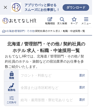
アプリでパッと探せる
ダウンロード
スムーズにお仕事探し！
ログイン
求人検索
転職相談
キープ
メニュー
求人・施設を探す
北海道
管理部門・その他
契約社員のホテル 求人・転職・中途採用一覧
キープした求人
北海道 / 管理部門・その他 / 契約社員の
ホテル 求人・転職・中途採用一覧
就職・転職 合同説明会
おもてなしHRでは、北海道 / 管理部門・その他 / 契
約社員のホテル・旅館などの宿泊業界のお仕事を多
おもてなしHRについて
数ご紹介いたします。
ご利用の流れ
フロント・料飲など
選択
職種
よくある質問
全国または市区町村など
選択
勤務地
ホテル・宿泊業界情報コラム
給与・雇用形態・寮社宅あり など
選択
こだわり