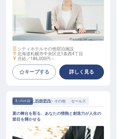
総務事務
施設業態
シティホテル
その他宿泊施設
勤務地
北海道札幌市中央区北1条西4丁目
給与
月給／186,000円～
キープする
詳しく見る
札幌グランドホテル
契約社員
管理部門・その他
セールス
宴の舞台を彩る、あなたの情熱と創造力が人生の
節目を輝かせる