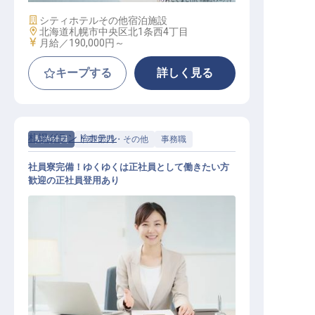
施設業態
シティホテル
その他宿泊施設
勤務地
北海道札幌市中央区北1条西4丁目
給与
月給／190,000円～
キープする
詳しく見る
札幌グランドホテル
契約社員
管理部門・その他
事務職
社員寮完備！ゆくゆくは正社員として働きたい方
歓迎の正社員登用あり
宴会予約事務