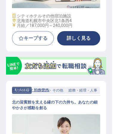
施設業態
シティホテル
その他宿泊施設
勤務地
北海道札幌市中央区北1条西4
給与
月給／187,000円～
240,000円
キープする
詳しく見る
札幌グランドホテル
契約社員
管理部門・その他
総務・経理・人事
北の迎賓館を支える縁の下の力持ち。あなたの細
やかさが感動を創る