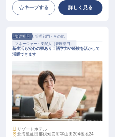
キープする
詳しく見る
山翠ニセコ
契約社員
管理部門・その他
マネージャー・支配人（管理部門）
新生活も安心の寮あり！語学力や経験を活かして
活躍できます
マネージャー・支配人（管理部門）
/ 契約社員
施設業態
リゾートホテル
勤務地
北海道虻田郡倶知安町字山田204番地24