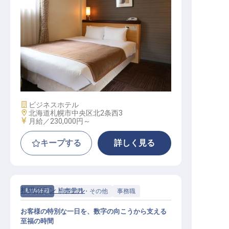
総務経理
施設業態
ビジネスホテル
勤務地
北海道札幌市中央区北2条西3
給与
月給／230,000円～
キープする
詳しく見る
札幌グランドホテル
契約社員
管理部門・その他
事務職
お客様の特別な一日を、数字の向こうから支える
至福の時間