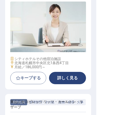
宴会会計事務
施設業態
シティホテル
その他宿泊施設
勤務地
北海道札幌市中央区北1条西4丁目
給与
月給／186,000円～
キープする
詳しく見る
東山ニセコビレッジ リッツ・カールトン・リ
契約社員
管理部門・その他
総務・経理・人事
ザーブ