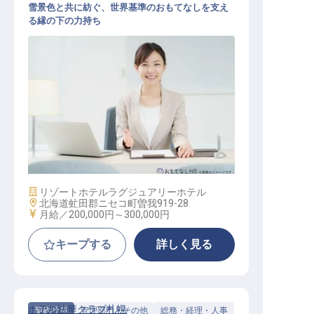
雪景色と共に紡ぐ、世界基準のおもてなしを支え
る縁の下の力持ち
経理スタッフ
施設業態
リゾートホテル
ラグジュアリーホテル
勤務地
北海道虻田郡ニセコ町曽我919-28
給与
月給／200,000円～
300,000円
キープする
詳しく見る
ホテル法華クラブ札幌
契約社員
管理部門・その他
総務・経理・人事