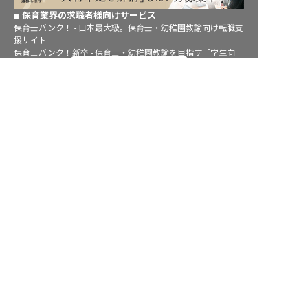
保育業界の求職者様向けサービス
保育士バンク！ - 日本最大級。保育士・幼稚園教諭向け転職支
援サイト
保育士バンク！新卒 - 保育士・幼稚園教諭を目指す「学生向
転職フルサポート実施中！
け」就職活動情報サイト
法人様向けサービス
サポートに申し込む
保育士バンク！コネクト - 保育施設向けの業務支援システム
保育士バンク！パレット - 保育施設専門の職員マネジメントツ
ール
保育士バンク！ウェブパック - 保育施設向けホームページ制作
保育士バンク！総研 - 保育園経営や保育の実務に活かせる有益
な情報発信サイト
育児者様向けサービス
KIDSNA STYLE - 「育てるを考える」子育て情報メディア
KIDSNAシッター - ベビーシッターサービス
KIDSNA園ナビ - 保育園・幼稚園検索
ホテル業界・飲食業界の求職者様向けサービス
おもてなしHR - 宿泊業界専門の就職・転職支援サービス
FURUMAU - 調理師専門の就職・転職支援サービス
Hospitality Careers - シンガポールの宿泊・飲食専門転職支援
サービス
886旅館人力銀行 日本旅館工作 - 日本と台湾の観光業を結ぶ課
題解決型プラットフォーム
886旅館人力銀行 台湾旅館工作 - 台湾宿泊業界専門の就職・転