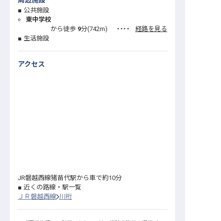
周辺施設
公共施設
東中学校
から徒歩
9
分(
742
m)
・・・・
経路を見る
生活施設
アクセス
JR磐越西線猪苗代駅から車で約10分
近くの路線・駅一覧
ＪＲ磐越西線
川桁