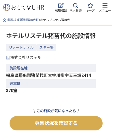
求人検索
転職相談
キープ
メニュー
福島県
耶麻郡猪苗代町
ホテルリステル猪苗代
ログイン
ホテルリステル猪苗代
の施設情報
求人・施設を探す
リゾートホテル
スキー場
キープした求人
株式会社リステル
就職・転職 合同説明会
施設所在地
福島県耶麻郡猪苗代町大字川桁字天王坂2414
おもてなしHRについて
客室数
370室
ご利用の流れ
よくある質問
この施設が気になったら
ホテル・宿泊業界情報コラム
募集状況を確認する