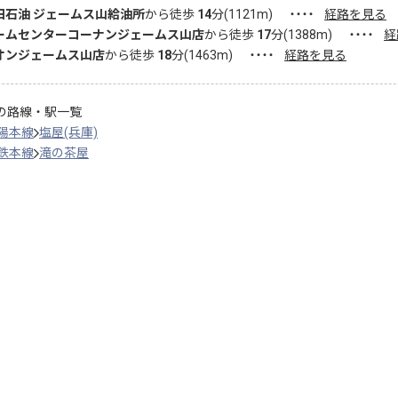
田石油 ジェームス山給油所
から徒歩
14
分(
1121
m)
・・・・
経路を見る
ームセンターコーナンジェームス山店
から徒歩
17
分(
1388
m)
・・・・
経
オンジェームス山店
から徒歩
18
分(
1463
m)
・・・・
経路を見る
の路線・駅一覧
陽本線
塩屋(兵庫)
鉄本線
滝の茶屋