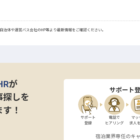
自治体や運営バス会社のHP等より最新情報をご確認ください。
HR
が
サポート
事探しを
ます！
サポート

電話で

マッ
登録
ヒアリング
求人
宿泊業界専任のキ