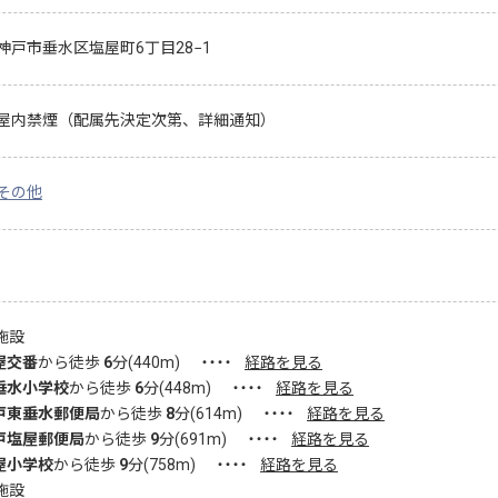
神戸市垂水区塩屋町6丁目28−1
屋内禁煙（配属先決定次第、詳細通知）
その他
施設
屋交番
から徒歩
6
分(
440
m)
・・・・
経路を見る
垂水小学校
から徒歩
6
分(
448
m)
・・・・
経路を見る
戸東垂水郵便局
から徒歩
8
分(
614
m)
・・・・
経路を見る
戸塩屋郵便局
から徒歩
9
分(
691
m)
・・・・
経路を見る
屋小学校
から徒歩
9
分(
758
m)
・・・・
経路を見る
施設