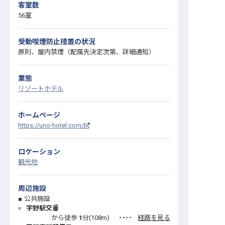
客室数
56室
受動喫煙防止措置の状況
原則、屋内禁煙（配属先決定次第、詳細通知）
業態
リゾートホテル
ホームページ
https://uno-hotel.com/
ロケーション
観光地
周辺施設
公共施設
宇野駅交番
から徒歩
1
分(
108
m)
・・・・
経路を見る