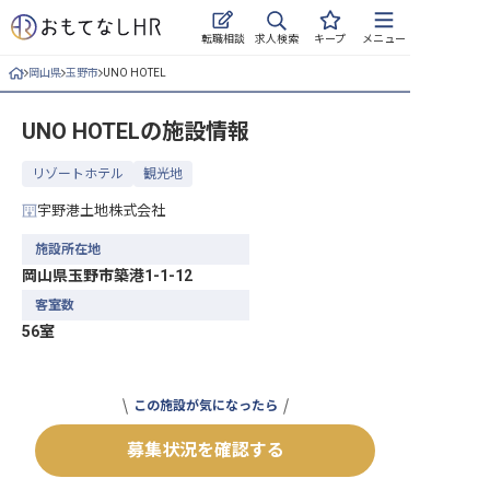
求人検索
転職相談
キープ
メニュー
岡山県
玉野市
UNO HOTEL
ログイン
UNO HOTEL
の施設情報
求人・施設を探す
リゾートホテル
観光地
キープした求人
宇野港土地株式会社
就職・転職 合同説明会
施設所在地
岡山県玉野市築港1-1-12
おもてなしHRについて
客室数
56室
ご利用の流れ
よくある質問
この施設が気になったら
ホテル・宿泊業界情報コラム
募集状況を確認する