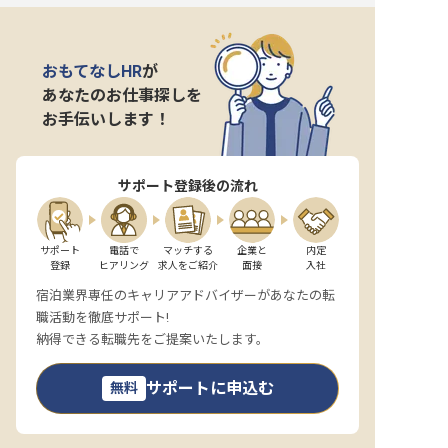
おもてなしHR
が
あなたのお仕事探しを
お手伝いします！
サポート登録後の流れ
サポート

電話で

マッチする

企業と

内定

登録
ヒアリング
求人をご紹介
面接
入社
宿泊業界専任のキャリアアドバイザーがあなたの転
職活動を徹底サポート!
納得できる転職先をご提案いたします。
サポートに申込む
無料