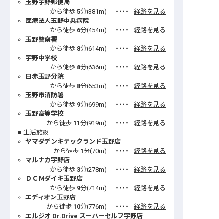
玉野宇野郵便局
から徒歩
5
分(
381
m)
・・・・
経路を見る
医療法人玉野中央病院
から徒歩
6
分(
454
m)
・・・・
経路を見る
玉野警察署
から徒歩
8
分(
614
m)
・・・・
経路を見る
宇野中学校
から徒歩
8
分(
636
m)
・・・・
経路を見る
日赤玉野分院
から徒歩
8
分(
653
m)
・・・・
経路を見る
玉野市消防署
から徒歩
9
分(
699
m)
・・・・
経路を見る
玉野高等学校
から徒歩
11
分(
919
m)
・・・・
経路を見る
生活施設
ヤマダデンキテックランド玉野店
から徒歩
1
分(
70
m)
・・・・
経路を見る
マルナカ宇野店
から徒歩
3
分(
278
m)
・・・・
経路を見る
ＤＣＭダイキ玉野店
から徒歩
9
分(
714
m)
・・・・
経路を見る
エディオン玉野店
から徒歩
10
分(
776
m)
・・・・
経路を見る
エルジオ Dr.Drive スーパーセルフ宇野店