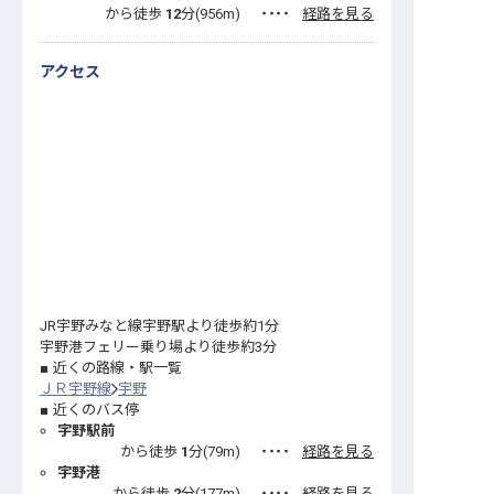
から徒歩
12
分(
956
m)
・・・・
経路を見る
アクセス
JR宇野みなと線宇野駅より徒歩約1分
宇野港フェリー乗り場より徒歩約3分
近くの路線・駅一覧
ＪＲ宇野線
宇野
近くのバス停
宇野駅前
から徒歩
1
分(
79
m)
・・・・
経路を見る
宇野港
から徒歩
2
分(
177
m)
・・・・
経路を見る