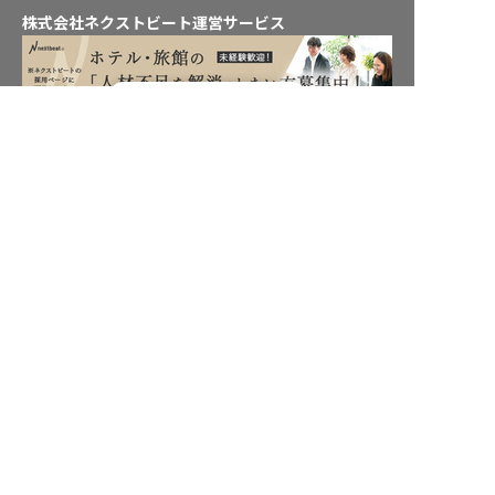
株式会社ネクストビート運営サービス
転職フルサポート実施中！
保育業界の求職者様向けサービス
サポートに申し込む
保育士バンク！ - 日本最大級。保育士・幼稚園教諭向け転職支
援サイト
保育士バンク！新卒 - 保育士・幼稚園教諭を目指す「学生向
け」就職活動情報サイト
法人様向けサービス
保育士バンク！コネクト - 保育施設向けの業務支援システム
保育士バンク！パレット - 保育施設専門の職員マネジメントツ
ール
保育士バンク！ウェブパック - 保育施設向けホームページ制作
保育士バンク！総研 - 保育園経営や保育の実務に活かせる有益
な情報発信サイト
育児者様向けサービス
KIDSNA STYLE - 「育てるを考える」子育て情報メディア
KIDSNAシッター - ベビーシッターサービス
KIDSNA園ナビ - 保育園・幼稚園検索
ホテル業界・飲食業界の求職者様向けサービス
おもてなしHR - 宿泊業界専門の就職・転職支援サービス
FURUMAU - 調理師専門の就職・転職支援サービス
Hospitality Careers - シンガポールの宿泊・飲食専門転職支援