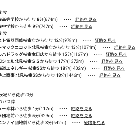
施設
幸高等学校
から徒歩
8
分(
674
m)
・・・・
経路を見る
幸中学校
から徒歩
9
分(
747
m)
・・・・
経路を見る
施設
スト電器西條枝幸店
から徒歩
12
分(
978
m)
・・・・
経路を見る
ーマックニコット北見枝幸店
から徒歩
13
分(
1074
m)
・・・・
経路を見る
ルハドラッグ枝幸本町店
から徒歩
15
分(
1167
m)
・・・・
経路を見る
和シェル北見枝幸ＳＳ
から徒歩
17
分(
1372
m)
・・・・
経路を見る
海道エネルギー 枝幸SS
から徒歩
18
分(
1402
m)
・・・・
経路を見る
手上商事 北見枝幸SS
から徒歩
18
分(
1446
m)
・・・・
経路を見る
役場から徒歩20分
のバス停
ュー幸林
から徒歩
1
分(
112
m)
・・・・
経路を見る
幸団地前
から徒歩
5
分(
429
m)
・・・・
経路を見る
エンナイ団地前
から徒歩
8
分(
642
m)
・・・・
経路を見る