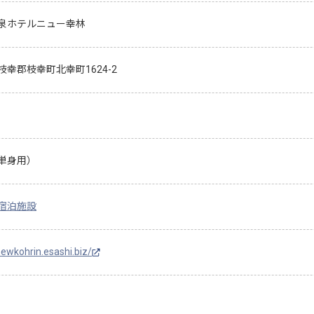
泉ホテルニュー幸林
枝幸郡枝幸町北幸町1624-2
単身用）
宿泊施設
newkohrin.esashi.biz/