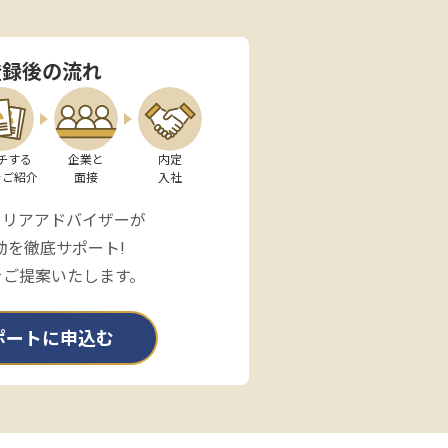
登録後の流れ
チする

企業と

内定

をご紹介
面接
入社
ャリアアドバイザーが
動を徹底サポート!
をご提案いたします。
ポートに申込む