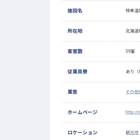
施設名
枝幸温
所在地
北海道
客室数
59室
従業員寮
あり（
業態
その他
ホームページ
http://
ロケーション
観光地