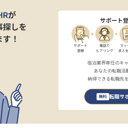
HR
が
サポート
事探しを
ます！
サポート

電話で

マッ
登録
ヒアリング
求人
宿泊業界専任のキ
あなたの転職活
納得できる転職先
転職サ
無料