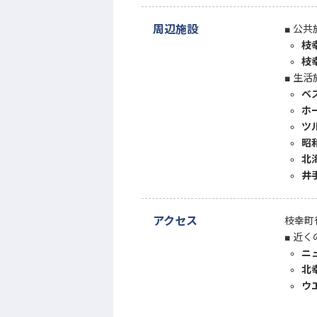
周辺施設
公共
枝
枝
生活
ベ
ホ
ツ
昭
北
井
アクセス
枝幸町
近く
ニ
北
ウ