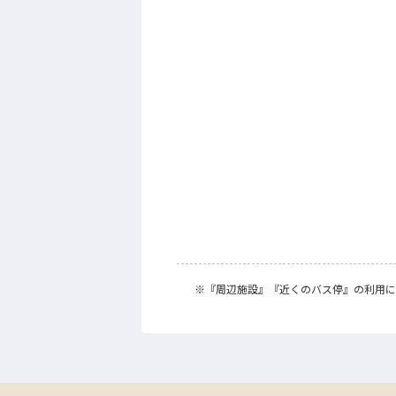
※
『周辺施設』
『近くのバス停』
の利用に