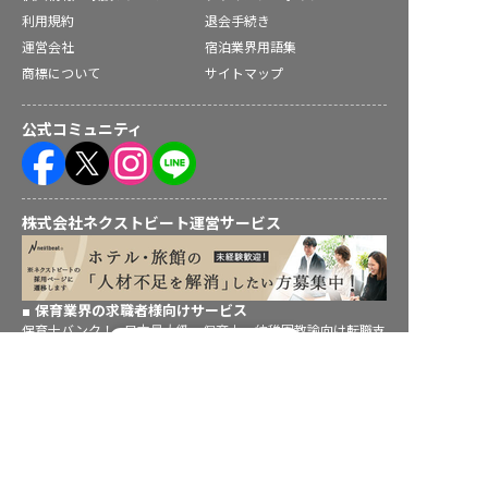
利用規約
退会手続き
運営会社
宿泊業界用語集
商標について
サイトマップ
公式コミュニティ
株式会社ネクストビート運営サービス
保育業界の求職者様向けサービス
保育士バンク！ - 日本最大級。保育士・幼稚園教諭向け転職支
転職フルサポート実施中！
援サイト
サポートに申し込む
保育士バンク！新卒 - 保育士・幼稚園教諭を目指す「学生向
け」就職活動情報サイト
法人様向けサービス
保育士バンク！コネクト - 保育施設向けの業務支援システム
保育士バンク！パレット - 保育施設専門の職員マネジメントツ
ール