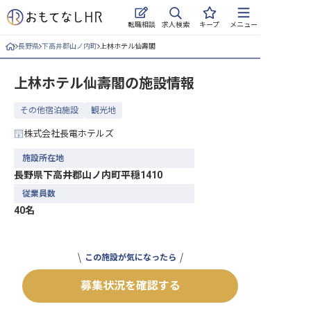
求人検索
転職相談
キープ
メニュー
長野県
下高井郡山ノ内町
上林ホテル仙壽閣
ログイン
上林ホテル仙壽閣
の施設情報
求人・施設を探す
その他宿泊施設
観光地
キープした求人
株式会社長電ホテルズ
就職・転職 合同説明会
施設所在地
長野県下高井郡山ノ内町平穏1410
おもてなしHRについて
従業員数
40名
ご利用の流れ
よくある質問
この施設が気になったら
ホテル・宿泊業界情報コラム
募集状況を確認する