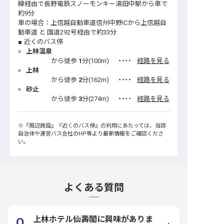
線経由で長野電鉄スノーモンキー湯田中駅から車で
約9分
車の場合：上信越自動車道信州中野ICから上信越自
動車道 と 国道292号経由で約33分
近くのバス停
上林温泉
から徒歩
1
分(
100
m)
・・・・
経路を見る
上林
から徒歩
2
分(
162
m)
・・・・
経路を見る
砂止
から徒歩
3
分(
274
m)
・・・・
経路を見る
※
『周辺施設』
『近くのバス停』
の利用にあたっては、当該
自治体や運営バス会社のHP等より最新情報をご確認くださ
い。
よくある質問
上林ホテル仙壽閣に興味がありま