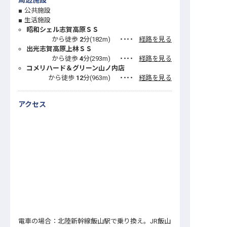
周辺施設
公共施設
生活施設
昭和シェル志賀高原ＳＳ
から徒歩
2
分(
182
m)
・・・・
経路を見る
出光志賀高原上林ＳＳ
から徒歩
4
分(
293
m)
・・・・
経路を見る
コメリハード＆グリーン山ノ内店
から徒歩
12
分(
963
m)
・・・・
経路を見る
アクセス
電車の場合：北陸新幹線飯山駅で乗り換え。JR飯山