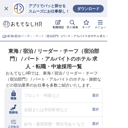
アプリでパッと探せる
ダウンロード
スムーズにお仕事探し！
ログイン
求人検索
転職相談
キープ
メニュー
求人・施設を探す
東海
宿泊
リーダー・チーフ（宿泊部門）
パート・アルバイトのホテル 求人・転職・中途採
キープした求人
東海 / 宿泊 / リーダー・チーフ（宿泊部
門） / パート・アルバイトのホテル 求
就職・転職 合同説明会
人・転職・中途採用一覧
おもてなしHRでは、東海 / 宿泊 / リーダー・チーフ
おもてなしHRについて
（宿泊部門） / パート・アルバイトのホテル・旅館な
どの宿泊業界のお仕事を多数ご紹介いたします。
ご利用の流れ
フロント・料飲など
選択
職種
よくある質問
全国または市区町村など
選択
勤務地
ホテル・宿泊業界情報コラム
給与・雇用形態・寮社宅あり など
選択
こだわり