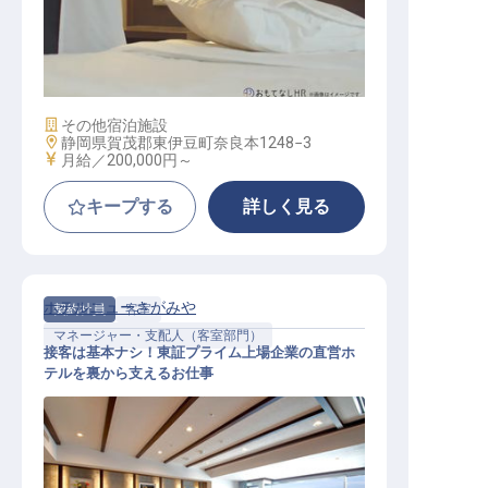
客室清掃
施設業態
その他宿泊施設
勤務地
静岡県賀茂郡東伊豆町奈良本1248−3
給与
月給／200,000円～
キープする
詳しく見る
ホテルニューさがみや
契約社員
客室
マネージャー・支配人（客室部門）
接客は基本ナシ！東証プライム上場企業の直営ホ
テルを裏から支えるお仕事