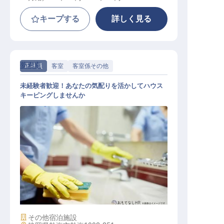
キープする
詳しく見る
夢寿庵
正社員
客室
客室係その他
未経験者歓迎！あなたの気配りを活かしてハウス
キーピングしませんか
客室係その他 / 正社員
施設業態
その他宿泊施設