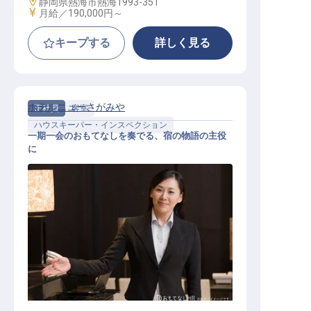
勤務地
静岡県熱海市熱海1993-351
給与
月給／190,000円～
キープする
詳しく見る
ホテルニューさがみや
正社員
客室
ハウスキーパー・インスペクション
一期一会のおもてなしを奏でる、宿の物語の主役
に
内務・番頭