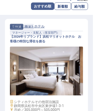
転職サポートに申し込む
おすすめ順
新着順
給与順
無料
採用をお考えの企業様へ
浜松マリオットホテル
正社員
客室
マネージャー・支配人（客室部門）
【2026年リブランド】浜松マリオットホテル お
客様の特別な滞在を創る
ハウスキーピングマネージャー│202
6年リブランド開業／上質な空間を
支える
施設業態
シティホテル
その他宿泊施設
勤務地
静岡県浜松市中央区東伊場1-3-1
給与
月給／305,000円～
505,000円