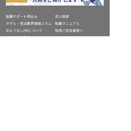
転職サポート申込み
求人検索
ホテル・宿泊業界情報コラム
転職マニュアル
おもてなしHRについて
採用ご担当者様へ
個人情報の取扱いについて
プライバシーポリシー
利用規約
退会手続き
求人を紹介してもらう
運営会社
宿泊業界用語集
商標について
サイトマップ
公式コミュニティ
株式会社ネクストビート運営サービス
保育業界の求職者様向けサービス
保育士バンク！ - 日本最大級。保育士・幼稚園教諭向け転職支