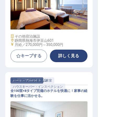
内務マネージャー│大塚商会直営／
月給27万～／年休110日／寮あり
施設業態
その他宿泊施設
勤務地
静岡県熱海市伊豆山601
給与
月給／270,000円～
350,000円
キープする
詳しく見る
伊勢パールピアホテル
パート・アルバイト
客室
ハウスキーパー・インスペクション
全100室×8タイプ完備のホテルを快適に！家事の経
験を仕事に活かせる。