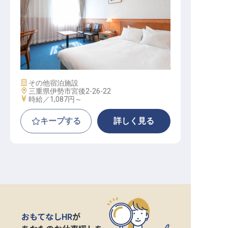
清掃│伊勢市駅・徒歩2分／週3日～
可・1日5.5hシフト／原則残業なし
施設業態
その他宿泊施設
勤務地
三重県伊勢市宮後2-26-22
給与
時給／1,087円～
キープする
詳しく見る
おもてなしHR
が