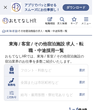
アプリでパッと探せる
ダウンロード
スムーズにお仕事探し！
ログイン
求人検索
転職相談
キープ
メニュー
求人・施設を探す
東海
客室
その他宿泊施設の求人・転職・中途採用一覧
キープした求人
東海 / 客室 / その他宿泊施設 求人・転
職・中途採用一覧
就職・転職 合同説明会
おもてなしHRでは、東海 / 客室 / その他宿泊施設の
宿泊業界のお仕事を多数ご紹介いたします。
おもてなしHRについて
フロント・料飲など
選択
職種
ご利用の流れ
全国または市区町村など
選択
勤務地
よくある質問
給与・雇用形態・寮社宅あり など
選択
ホテル・宿泊業界情報コラム
こだわり
1 ~ 6
件/
6
件