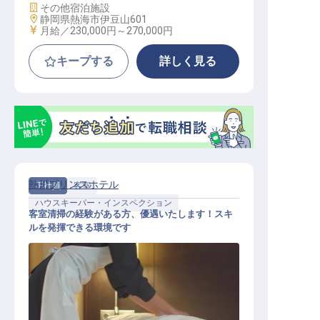
施設業態
その他宿泊施設
勤務地
静岡県熱海市伊豆山601
給与
月給／230,000円～
270,000円
キープする
詳しく見る
熱川プリンスホテル
正社員
客室
ハウスキーパー・インスペクション
客室清掃の経験がある方、優遇いたします！スキ
ルを発揮できる環境です